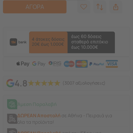
ΑΓΟΡΑ
4.8
★
★
★
★
★
(3007 αξιολογήσεις)
Άμεση Παραλαβή
ΔΩΡΕΑΝ Αποστολή
σε Αθήνα - Πειραιά για
όλα τα προϊόντα!