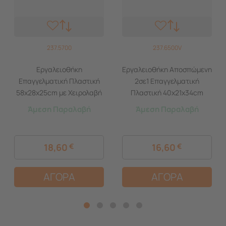
237.5700
237.6500V
Εργαλειοθήκη
Εργαλειοθήκη Αποσπώμενη
Επαγγελματική Πλαστική
2σε1 Επαγγελματική
58x28x25cm με Χειρολαβή
Πλαστική 40x21x34cm
Μαύρο-Πορτοκαλί Artplast
(18.5'') 2όροφη με 2
Άμεση Παραλαβή
Άμεση Παραλαβή
Ιταλίας
Ταμπακιέρες και Χειρολαβή
Βάρος 2.38kg Μαύρο-
Πορτοκαλί Artplast Ιταλίας
18,60
€
16,60
€
ΑΓΟΡΑ
ΑΓΟΡΑ