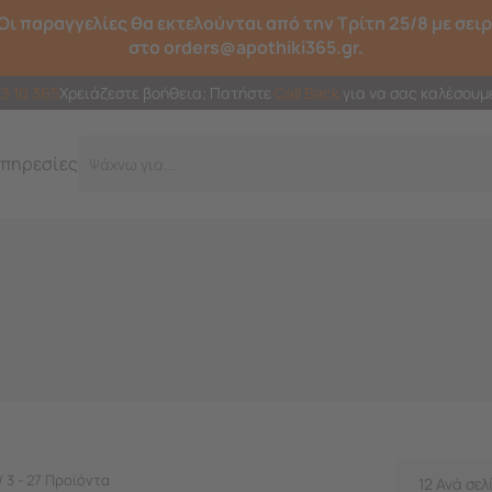
Οι παραγγελίες θα εκτελούνται από την Τρίτη 25/8 με σει
στο orders@apothiki365.gr.
23 10 365
Χρειάζεστε βοήθεια; Πατήστε
Call Back
για να σας καλέσουμ
πηρεσίες
Γ
/ 3 - 27 Προϊόντα
12 Ανά σελ