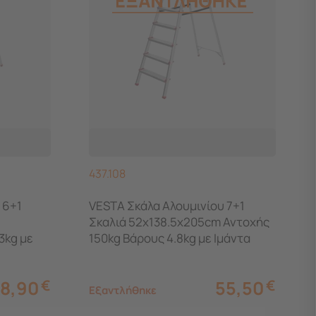
437.108
 6+1
VESTA Σκάλα Aλουμινίου 7+1
Σκαλιά 52x138.5x205cm Αντοχής
3kg με
150kg Βάρους 4.8kg με Ιμάντα
8,90
€
55,50
€
Εξαντλήθηκε