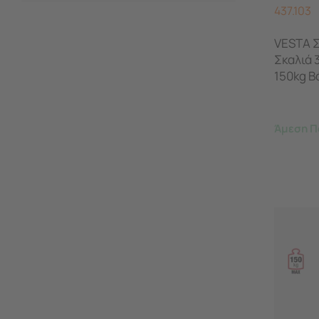
437.103
VESTA Σ
Σκαλιά 
150kg Β
Άμεση Π