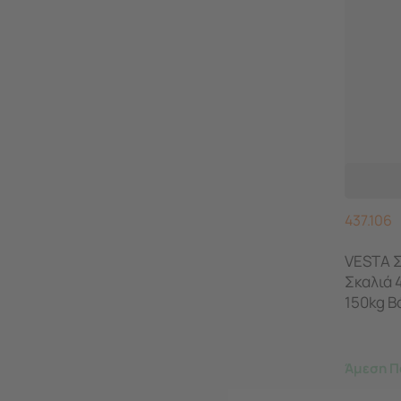
437.106
VESTA Σ
Σκαλιά 
150kg Β
Άμεση Π