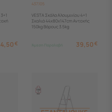
437.105
 3+1
VESTA Σκάλα Aλουμινίου 4+1
τοχή
Σκαλιά 44x80x147cm Αντοχής
150kg Βάρους 3.5kg
34,50
€
39,50
€
Άμεση Παραλαβή