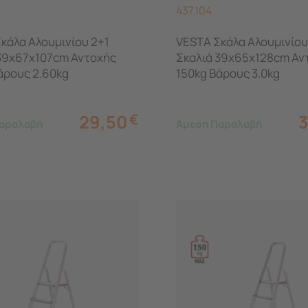
437.104
κάλα Aλουμινίου 2+1
VESTA Σκάλα Aλουμινίου
39x67x107cm Αντοχής
Σκαλιά 39x65x128cm Αν
άρους 2.60kg
150kg Βάρους 3.0kg
29,50
€
αραλαβή
Άμεση Παραλαβή