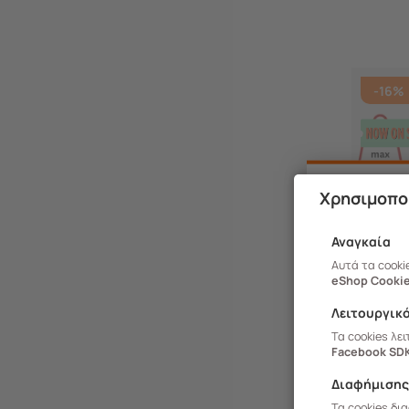
-16%
Χρησιμοπο
Αναγκαία
Αυτά τα cooki
eShop Cookie
Λειτουργικ
Τα cookies λε
Facebook SD
Διαφήμιση
Τα cookies δι