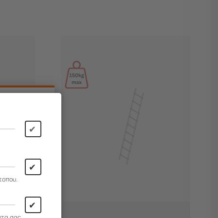
✔
✔
τοπου.
✔
ντα σας.