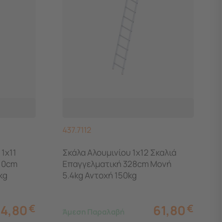
437.7112
1x11
Σκάλα Αλουμινίου 1x12 Σκαλιά
10cm
Επαγγελματική 328cm Μονή
kg
5.4kg Αντοχή 150kg
54,80
€
61,80
€
Άμεση Παραλαβή