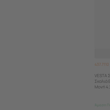
437.7110
VESTA Σ
Σκαλιά 
Μονή 4.
Άμεση Π