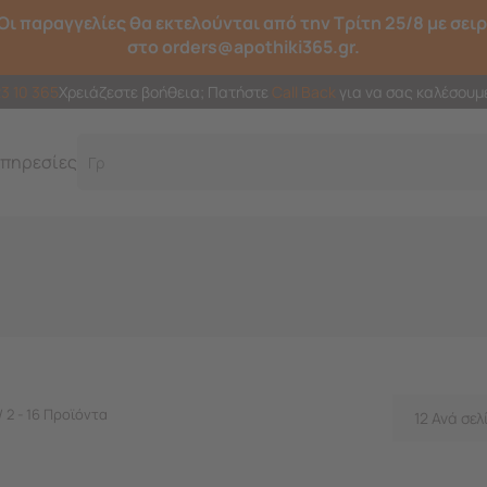
Οι παραγγελίες θα εκτελούνται από την Τρίτη 25/8 με σει
στο orders@apothiki365.gr.
23 10 365
Χρειάζεστε βοήθεια; Πατήστε
Call Back
για να σας καλέσουμ
πηρεσίες
Γρήγο
/ 2 - 16 Προϊόντα
12 Ανά σελ