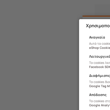
Χρησιμοπο
Αναγκαία
Αυτά τα cooki
eShop Cookie
Λειτουργικ
Τα cookies λε
Facebook SD
Διαφήμιση
Τα cookies δι
Google Tag M
Απόδοσης
Τα cookies στ
244.9101
Google Analyt