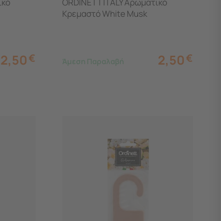
ικό
ORDINETT ITALY Αρωματικό
Κρεμαστό White Musk
2,50
€
2,50
€
Άμεση Παραλαβή