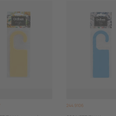
7
244.9106