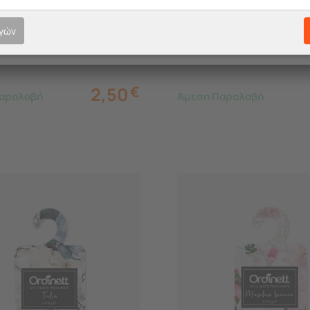
T ITALY Αρωματικό
ORDINETT ITALY Αρωματ
ό Berries
Κρεμαστό Cotton Flower
ογών
2,50
€
αραλαβή
Άμεση Παραλαβή