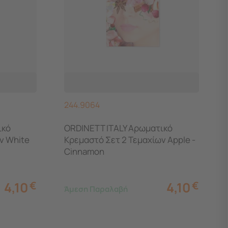
244.9064
ικό
ORDINETT ITALY Αρωματικό
ν White
Κρεμαστό Σετ 2 Τεμαχίων Apple -
Cinnamon
4,10
€
4,10
€
Άμεση Παραλαβή