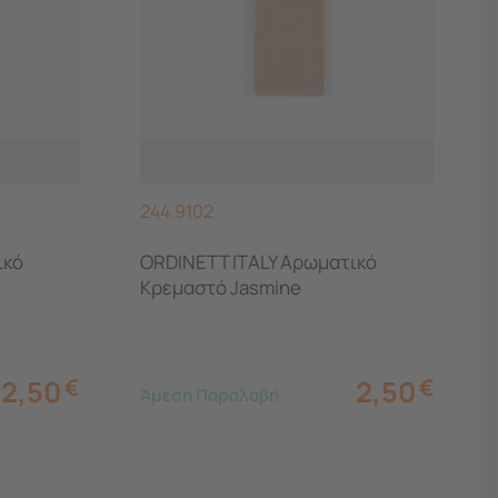
244.9102
ικό
ORDINETT ITALY Αρωματικό
Κρεμαστό Jasmine
2,50
€
2,50
€
Άμεση Παραλαβή