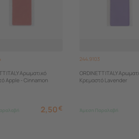
4
244.9103
T ITALY Αρωματικό
ORDINETT ITALY Αρωματ
ό Apple - Cinnamon
Κρεμαστό Lavender
2,50
€
αραλαβή
Άμεση Παραλαβή