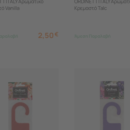
T ITALY Αρωματικό
ORDINETT ITALY Αρωματ
ό Vanilla
Κρεμαστό Talc
2,50
€
αραλαβή
Άμεση Παραλαβή