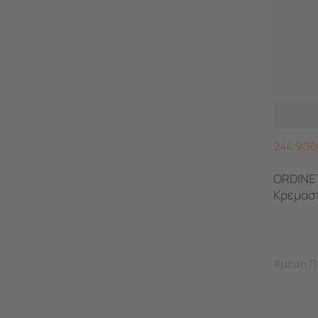
244.906
ORDINET
Κρεμαστ
Άμεση Π