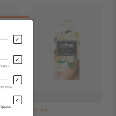
✔
✔
τοπου.
✔
ντα σας.
✔
φέρουμε.
244.9067