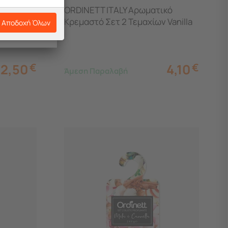
ικό
ORDINETT ITALY Αρωματικό
s
Κρεμαστό Σετ 2 Τεμαχίων Vanilla
Αποδοχή Όλων
2,50
€
4,10
€
Άμεση Παραλαβή