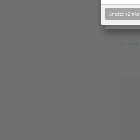
ORDINET
Κρεμαστ
Αποδοχή Επιλ
Άμεση Π