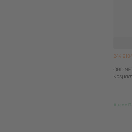
244.910
ORDINET
Κρεμαστ
Άμεση Π