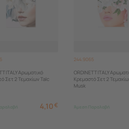
6
244.9065
T ITALY Αρωματικό
ORDINETT ITALY Αρωματ
ό Σετ 2 Τεμαχίων Talc
Κρεμαστό Σετ 2 Τεμαχίω
Musk
4,10
€
αραλαβή
Άμεση Παραλαβή