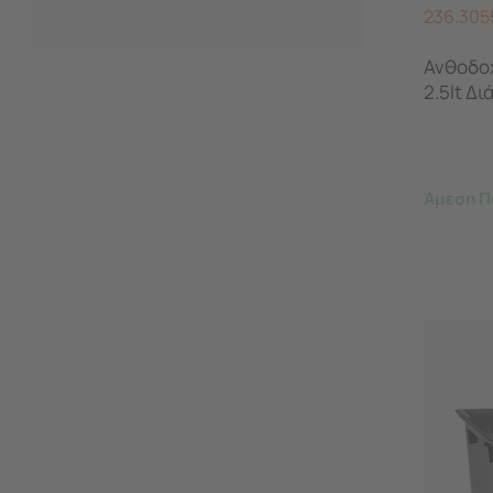
236.305
Ανθοδοχ
2.5lt Δ
Άμεση Π