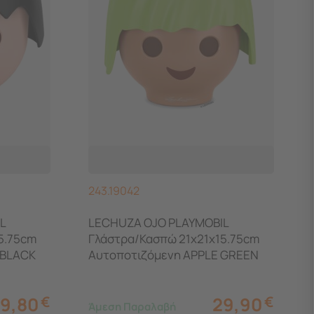
243.19042
L
LECHUZA OJO PLAYMOBIL
5.75cm
Γλάστρα/Κασπώ 21x21x15.75cm
 BLACK
Αυτοποτιζόμενη APPLE GREEN
Γερμανίας
9,80
€
29,90
€
Άμεση Παραλαβή