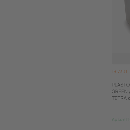
19.7301
PLASTO
GREEN γ
TETRA κ
Άμεση Π