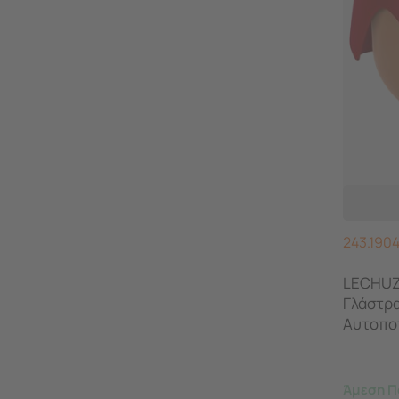
243.190
LECHUZ
Γλάστρ
Αυτοποτ
Γερμανί
Άμεση Π