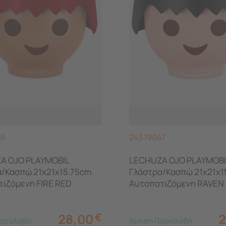
46
243.19047
A OJO PLAYMOBIL
LECHUZA OJO PLAYMOBI
α/Κασπώ 21x21x15.75cm
Γλάστρα/Κασπώ 21x21x1
ιζόμενη FIRE RED
Αυτοποτιζόμενη RAVEN
ας
Γερμανίας
28,00
€
2
αραλαβή
Άμεση Παραλαβή