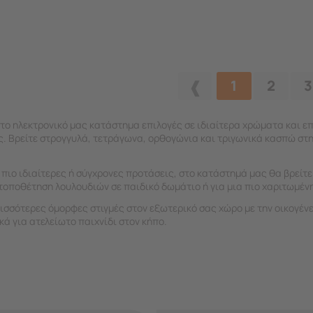
1
2
3
το ηλεκτρονικό μας κατάστημα επιλογές σε ιδιαίτερα χρώματα και ε
ς. Βρείτε στρογγυλά, τετράγωνα, ορθογώνια και τριγωνικά κασπώ στ
 πιο ιδιαίτερες ή σύγχρονες προτάσεις, στο κατάστημά μας θα βρείτ
 τοποθέτηση λουλουδιών σε παιδικό δωμάτιο ή για μια πιο χαριτωμένη
ρισσότερες όμορφες στιγμές στον εξωτερικό σας χώρο με την οικογέν
ικά για ατελείωτο παιχνίδι στον κήπο.