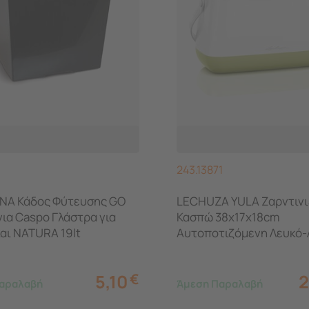
243.13871
NA Κάδος Φύτευσης GO
LECHUZA YULA Ζαρντινι
ια Caspo Γλάστρα για
Κασπώ 38x17x18cm
αι NATURA 19lt
Αυτοποτιζόμενη Λευκό-
Γερμανίας
5,10
€
2
αραλαβή
Άμεση Παραλαβή