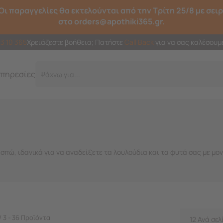
Οι παραγγελίες θα εκτελούνται από την Τρίτη 25/8 με σει
στο orders@apothiki365.gr.
23 10 365
Χρειάζεστε βοήθεια; Πατήστε
Call Back
για να σας καλέσουμ
πηρεσίες
Γρ
σπώ, ιδανικά για να αναδείξετε τα λουλούδια και τα φυτά σας με μον
/ 3 - 36 Προϊόντα
12 Ανά σελ