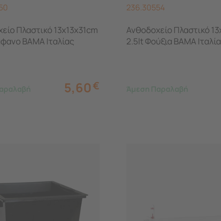
50
236.30554
είο Πλαστικό 13x13x31cm
Ανθοδοχείο Πλαστικό 13
ιάφανο BAMA Ιταλίας
2.5lt Φούξια BAMA Ιταλί
5,60
€
αραλαβή
Άμεση Παραλαβή