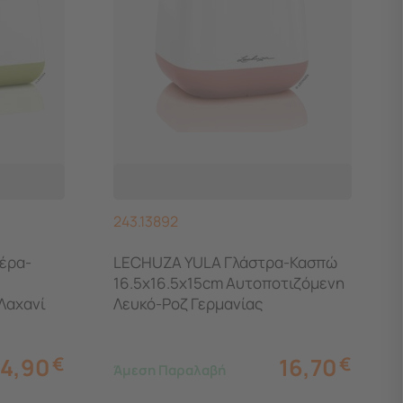
243.13892
έρα-
LECHUZA YULA Γλάστρα-Κασπώ
16.5x16.5x15cm Αυτοποτιζόμενη
Λαχανί
Λευκό-Ροζ Γερμανίας
4,90
€
16,70
€
Άμεση Παραλαβή