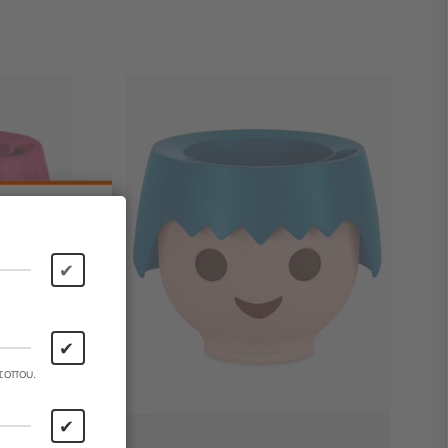
✔
✔
τοπου.
✔