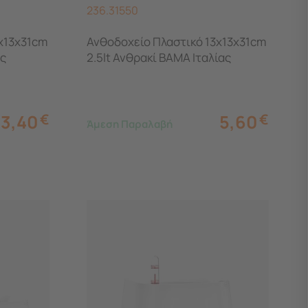
236.31550
x13x31cm
Ανθοδοχείο Πλαστικό 13x13x31cm
ας
2.5lt Ανθρακί BAMA Ιταλίας
3,40
€
5,60
€
Άμεση Παραλαβή