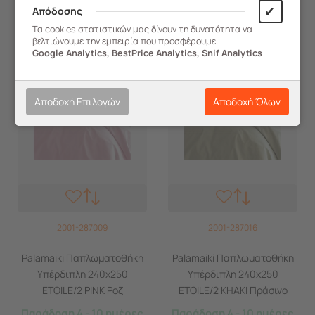
✔
Απόδοσης
Τα cookies στατιστικών μας δίνουν τη δυνατότητα να
βελτιώνουμε την εμπειρία που προσφέρουμε.
Google Analytics, BestPrice Analytics, Snif Analytics
Αποδοχή Επιλογών
Αποδοχή Όλων
2001-287009
2001-287016
Palamaiki Παπλωματοθήκη
Palamaiki Παπλωματοθήκη
Υπέρδιπλη 240x250
Υπέρδιπλη 240x250
ETOILE/2 PINK Ροζ
ETOILE/2 KHAKI Πράσινο
Παράδοση 4 - 10 ημέρες
Παράδοση 4 - 10 ημέρες