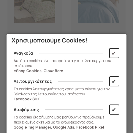
Χρησιμοποιούμε Cookies!
2001-285234
2001-286996
✔
Αναγκαία
Αυτά τα cookies είναι απαραίτητα για τη λειτουργία του
Palamaiki Σετ
Palamaiki Παπλωματοθήκη
ιστότοπου.
Παπλωματοθήκη Υπέρδιπλη
Υπέρδιπλη 240x250
eShop Cookies, Cloudflare
Fashion Life 240x250
ETOILE/2 BLUE Μπλε
✔
Λειτουργικότητας
FL6260 Ροζ
Παράδοση 4 - 10 ημέρες
Παράδοση 4 - 10 ημέρες
Τα cookies λειτουργικότητας χρησιμοποιούνται για την
βελτίωση της λειτουργίας του ιστότοπου.
Facebook SDK
34,30
€
38,80
€
✔
Διαφήμισης
Τα cookies διαφήμισης μας βοηθουν να προβάλουμε
ΑΓΟΡΑ
ΑΓΟΡΑ
περιεχομένο σχετικά με τα ενδιαφέροντα σας.
Google Tag Manager, Google Ads, Facebook Pixel