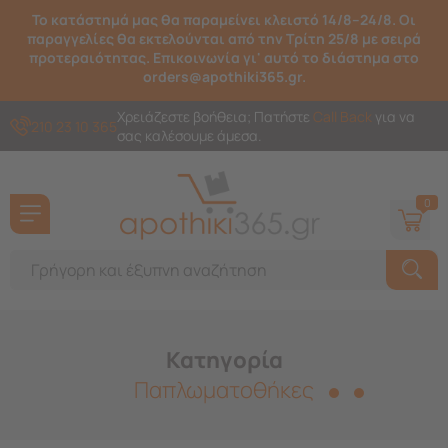
Το κατάστημά μας θα παραμείνει κλειστό 14/8–24/8. Οι
παραγγελίες θα εκτελούνται από την Τρίτη 25/8 με σειρά
προτεραιότητας. Επικοινωνία γι' αυτό το διάστημα στο
orders@apothiki365.gr.
Χρειάζεστε βοήθεια; Πατήστε
Call Back
για να
210 23 10 365
σας καλέσουμε άμεσα.
0
Κατηγορία
Παπλωματοθήκες