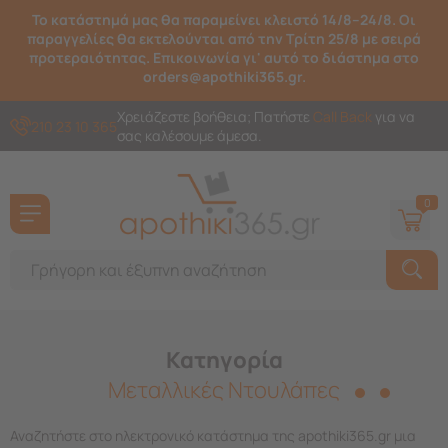
Το κατάστημά μας θα παραμείνει κλειστό 14/8–24/8. Οι
παραγγελίες θα εκτελούνται από την Τρίτη 25/8 με σειρά
προτεραιότητας. Επικοινωνία γι' αυτό το διάστημα στο
orders@apothiki365.gr.
Χρειάζεστε βοήθεια; Πατήστε
Call Back
για να
210 23 10 365
σας καλέσουμε άμεσα.
0
Κατηγορία
Μεταλλικές Ντουλάπες
Αναζητήστε στο ηλεκτρονικό κατάστημα της apothiki365.gr μια