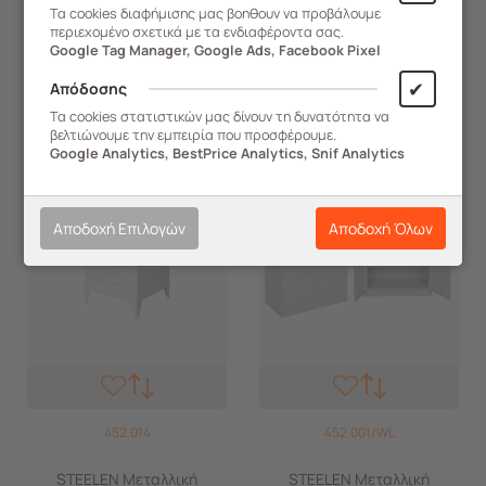
Τα cookies διαφήμισης μας βοηθουν να προβάλουμε
περιεχομένο σχετικά με τα ενδιαφέροντα σας.
ΑΓΟΡΑ
ΑΓΟΡΑ
Google Tag Manager, Google Ads, Facebook Pixel
✔
Απόδοσης
-20%
-15%
Τα cookies στατιστικών μας δίνουν τη δυνατότητα να
βελτιώνουμε την εμπειρία που προσφέρουμε.
Google Analytics, BestPrice Analytics, Snif Analytics
Αποδοχή Επιλογών
Αποδοχή Όλων
452.014
452.001/WL
STEELEN Μεταλλική
STEELEN Μεταλλική