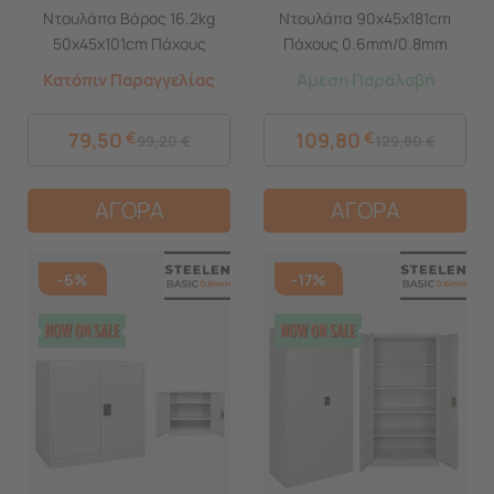
Ντουλάπα Βάρος 16.2kg
Ντουλάπα 90x45x181cm
50x45x101cm Πάχους
Πάχους 0.6mm/0.8mm
0,6mm/0,8mm (πάτωμα)
(πάτωμα) Γαλβανιζέ με 4
Κατόπιν Παραγγελίας
Άμεση Παραλαβή
Γαλβανιζέ με Εσωτερικό
Ράφια ΧΩΡΙΣ ΠΟΔΙΑ - 5
Ράφι και Ρυθμιζόμενα
Αποθηκευτικοί Χώροι
79,50
€
109,80
€
99,20
€
129,80
€
Πόδια - 2 Αποθηκευτικοί
Χώροι
ΑΓΟΡΑ
ΑΓΟΡΑ
-6%
-17%