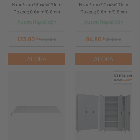
Ντουλάπα 90x45x191cm
Ντουλάπα 90x45x101cm
Πάχους 0.6mm/0.8mm
Πάχους 0.6mm/0.8mm
(πάτωμα) Γαλβανιζέ με
(πάτωμα) Γαλβανιζέ με 2
Άμεση Παραλαβή
Άμεση Παραλαβή
Χώρισμα και Ρυθμιζόμενα
Ράφια και Ρυθμιζόμενα
Πόδια - 5 Αποθηκευτικοί
Πόδια - 3 Αποθηκευτικοί
123,80
€
84,80
€
143,80
€
89,80
€
Χώροι
Χώροι
ΑΓΟΡΑ
ΑΓΟΡΑ