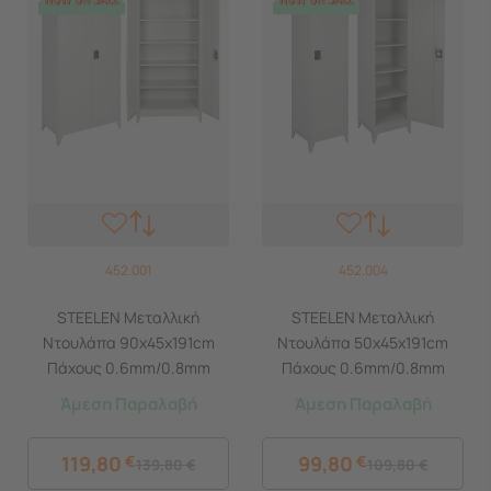
452.001
452.004
STEELEN Μεταλλική
STEELEN Μεταλλική
Ντουλάπα 90x45x191cm
Ντουλάπα 50x45x191cm
Πάχους 0.6mm/0.8mm
Πάχους 0.6mm/0.8mm
(πάτωμα) Γαλβανιζέ με 4
(πάτωμα) Γαλβανιζέ με 4
Άμεση Παραλαβή
Άμεση Παραλαβή
Ράφια και Ρυθμιζόμενα
Ράφια και Ρυθμιζόμενα
Πόδια - 5 Αποθηκευτικοί
Πόδια - 5 Αποθηκευτικοί
119,80
€
99,80
€
139,80
€
109,80
€
Χώροι
Χώροι