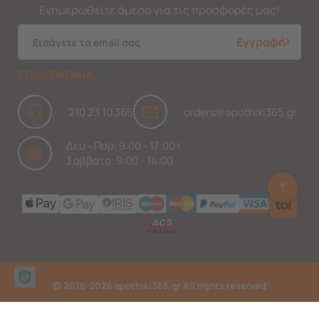
Ενημερωθείτε άμεσα για τις προσφορές μας!
Εγγραφή
ΕΠΙΚΟΙΝΩΝΙΑ
210 23 10 365
orders@apothiki365.gr
Δευ - Παρ: 9:00 - 17:00 |
Σάββατο: 9:00 - 14:00
↑
Ask Findi
© 2016-2026 apothiki365.gr All rights reserved
Κατασκευή eshop netikon.gr