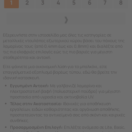
1
2
3
4
5
6
7
8
Εξερευνήστε στην ιστοσελίδα μας όλες τις κατηγορίες σε
μεταλλικές ντουλάπες εξωτερικού χώρου βάσει του πάχους της
λαμαρίνας τους (από 0,4mm έως και 0,8mm) και διαλέξτε από
τις πιο ελαφριές επιλογές εώς τις πιο βαριές για μέγιστη
σταθερότητα και αντοχή.
Είτε ψάχνετε μια οικονομική λύση για το μπαλκόνι, είτε
επαγγελματικό εξοπλισμό βαρέως τύπου, εδώ θα βρείτε την
ιδανική κατασκευή.
Εγγυημένη Αντοχή:
Με γαλβανιζέ λαμαρίνα και
ηλεκτροστατική βαφή (πολυεστερική πούδρα) για μέγιστη
προστασία από υγρασία και ακτινοβολία UV.
Τέλος στην Ακαταστασία:
Ιδανικές για αποθήκευση
εργαλείων, ειδών καθαριότητας και οργάνωση αποθήκης,
προστατεύοντας τα αντικείμενά σας από σκόνη και καιρικές
συνθήκες.
Προσαρμοσμένη Επιλογή:
Επιλέξτε ανάμεσα σε Lite, Basic,