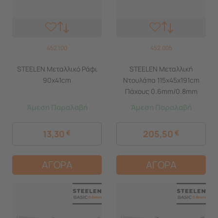
452.100
452.005
STEELEN Μεταλλικό Ράφι
STEELEN Μεταλλική
90x41cm
Ντουλάπα 115x45x191cm
Πάχους 0.6mm/0.8mm
(πάτωμα) Γαλβανιζέ 3φυλλη
Άμεση Παραλαβή
Άμεση Παραλαβή
με 5 Ράφια και Ρυθμιζόμενα
Πόδια -7 Αποθηκευτικοί
13,30
€
205,50
€
Χώροι 56.5kg
ΑΓΟΡΑ
ΑΓΟΡΑ