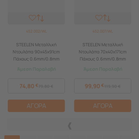
452.002/WL
452.007/WL
STEELEN Μεταλλική
STEELEN Μεταλλική
Ντουλάπα 90x45x91cm
Ντουλάπα 70x40x171cm
Πάχους 0.6mm/0.8mm
Πάχους 0.6mm/0.8mm
(πάτωμα) Γαλβανιζέ με 2
(πάτωμα) Γαλβανιζέ 37kg με
Άμεση Παραλαβή
Άμεση Παραλαβή
Ράφια ΧΩΡΙΣ ΠΟΔΙΑ - 3
4 Ράφια ΧΩΡΙΣ ΠΟΔΙΑ - 5
Αποθηκευτικοί Χώροι
Αποθηκευτικοί Χώροι
74,80
€
99,90
€
79,80
€
119,90
€
ΑΓΟΡΑ
ΑΓΟΡΑ