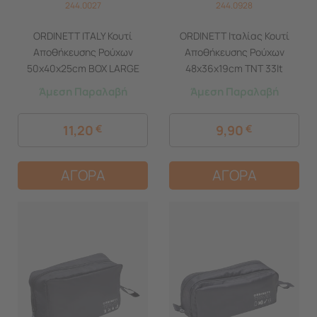
244.0027
244.0928
ORDINETT ITALY Κουτί
ORDINETT Ιταλίας Κουτί
Αποθήκευσης Ρούχων
Αποθήκευσης Ρούχων
50x40x25cm BOX LARGE
48x36x19cm TNT 33lt
Μπλε
0.88kg BORDEAUX BOX
Άμεση Παραλαβή
Άμεση Παραλαβή
MEDIUM Μπορντό Πουά
11,20
€
9,90
€
ΑΓΟΡΑ
ΑΓΟΡΑ