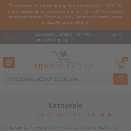
Το κατάστημά μας θα παραμείνει κλειστό 14/8–24/8. Οι
παραγγελίες θα εκτελούνται από την Τρίτη 25/8 με σειρά
προτεραιότητας. Επικοινωνία γι' αυτό το διάστημα στο
orders@apothiki365.gr.
Χρειάζεστε βοήθεια; Πατήστε
Call Back
για να
210 23 10 365
σας καλέσουμε άμεσα.
0
Κατηγορία
Κουτιά αποθήκευσης
Ανακαλύψτε στο ηλεκτρονικό κατάστημα της apothiki365.gr μια