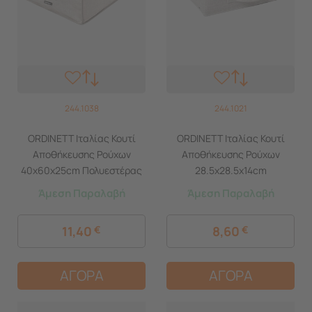
244.1038
244.1021
ORDINETT Ιταλίας Κουτί
ORDINETT Ιταλίας Κουτί
Αποθήκευσης Ρούχων
Αποθήκευσης Ρούχων
40x60x25cm Πολυεστέρας
28.5x28.5x14cm
60lt 0.29kg BLANKET 2
Πολυεστέρας 12lt 0.27kg
Άμεση Παραλαβή
Άμεση Παραλαβή
LINETTE Μπεζ
Χωρίς Καπάκι HALF CUBE
LINETTE Μπεζ
11,40
€
8,60
€
ΑΓΟΡΑ
ΑΓΟΡΑ