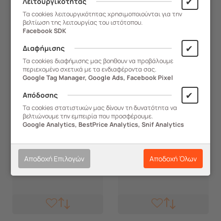
✔
Λειτουργικότητας
LINETTE Μπεζ
Τα cookies λειτουργικότητας χρησιμοποιούνται για την
9,90
€
9,85
€
βελτίωση της λειτουργίας του ιστότοπου.
Facebook SDK
ΑΓΟΡΑ
ΑΓΟΡΑ
✔
Διαφήμισης
Τα cookies διαφήμισης μας βοηθουν να προβάλουμε
περιεχομένο σχετικά με τα ενδιαφέροντα σας.
Google Tag Manager, Google Ads, Facebook Pixel
✔
Απόδοσης
Τα cookies στατιστικών μας δίνουν τη δυνατότητα να
βελτιώνουμε την εμπειρία που προσφέρουμε.
Google Analytics, BestPrice Analytics, Snif Analytics
Αποδοχή Επιλογών
Αποδοχή Όλων