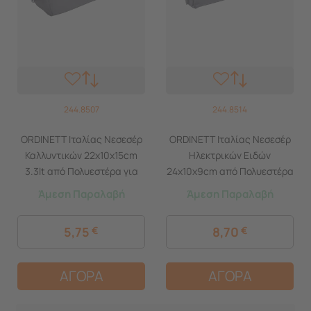
244.8507
244.8514
ORDINETT Ιταλίας Νεσεσέρ
ORDINETT Ιταλίας Νεσεσέρ
Καλλυντικών 22x10x15cm
Ηλεκτρικών Ειδών
3.3lt από Πολυεστέρα για
24x10x9cm από Πολυεστέρα
Ταξίδια POCHETTE Γκρι
2.2lt TECH POCHETTE Γκρι
Άμεση Παραλαβή
Άμεση Παραλαβή
Σκούρο
Σκούρο
5,75
€
8,70
€
ΑΓΟΡΑ
ΑΓΟΡΑ