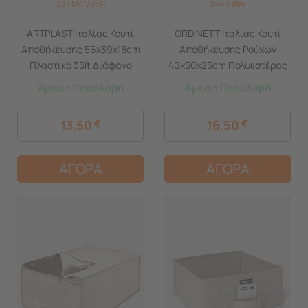
237.M41/VEN
244.0994
ARTPLAST Ιταλίας Κουτί
ORDINETT Ιταλίας Κουτί
Αποθήκευσης 56x39x18cm
Αποθήκευσης Ρούχων
Πλαστικό 35lt Διάφανο
40x50x25cm Πολυεστέρας
Decor Venezia
50lt 1.23kg BOX LARGE
Άμεση Παραλαβή
Άμεση Παραλαβή
LINETTE Μπεζ
13,50
€
16,50
€
ΑΓΟΡΑ
ΑΓΟΡΑ