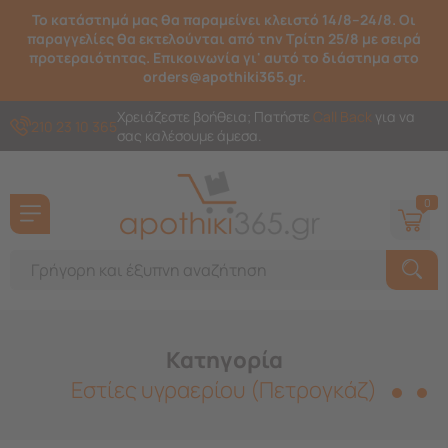
Το κατάστημά μας θα παραμείνει κλειστό 14/8–24/8. Οι
παραγγελίες θα εκτελούνται από την Τρίτη 25/8 με σειρά
προτεραιότητας. Επικοινωνία γι' αυτό το διάστημα στο
orders@apothiki365.gr.
Χρειάζεστε βοήθεια; Πατήστε
Call Back
για να
210 23 10 365
σας καλέσουμε άμεσα.
0
Κατηγορία
Εστίες υγραερίου (Πετρογκάζ)