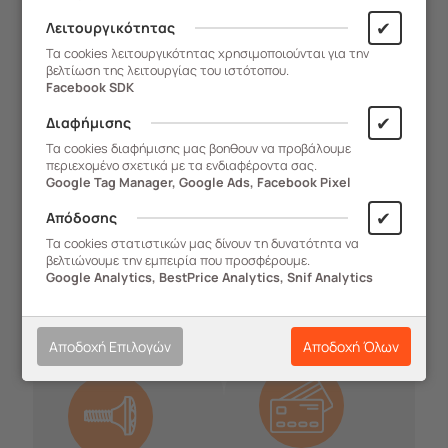
✔
Λειτουργικότητας
Τα cookies λειτουργικότητας χρησιμοποιούνται για την
βελτίωση της λειτουργίας του ιστότοπου.
Facebook SDK
✔
Διαφήμισης
Τα cookies διαφήμισης μας βοηθουν να προβάλουμε
περιεχομένο σχετικά με τα ενδιαφέροντα σας.
Google Tag Manager, Google Ads, Facebook Pixel
Ασφάλεια
✔
Απόδοσης
Δωρεάν
Συναλλαγών
Τα cookies στατιστικών μας δίνουν τη δυνατότητα να
Μεταφορικά
Στις συναλλαγές
βελτιώνουμε την εμπειρία που προσφέρουμε.
Για αγορές εντός
και στα
Google Analytics, BestPrice Analytics, Snif Analytics
Αθήνα - Πειραιά
προσωπικά
δεδομένα
Αποδοχή Επιλογών
Αποδοχή Όλων