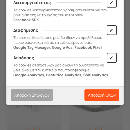
✔
4.16m² Γαλβανιζέ KENNEL A
5.76m² Γαλβανιζέ KENNEL B
Λειτουργικότητας
Άμεση Παραλαβή
Άμεση Παραλαβή
Τα cookies λειτουργικότητας χρησιμοποιούνται για την
βελτίωση της λειτουργίας του ιστότοπου.
Facebook SDK
654,30
€
798,40
€
✔
Διαφήμισης
Τα cookies διαφήμισης μας βοηθουν να προβάλουμε
ΑΓΟΡΑ
ΑΓΟΡΑ
περιεχομένο σχετικά με τα ενδιαφέροντα σας.
Google Tag Manager, Google Ads, Facebook Pixel
✔
Απόδοσης
Τα cookies στατιστικών μας δίνουν τη δυνατότητα να
βελτιώνουμε την εμπειρία που προσφέρουμε.
Google Analytics, BestPrice Analytics, Snif Analytics
Αποδοχή Επιλογών
Αποδοχή Όλων