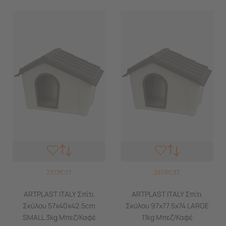
237.PC1T
237.PC3T
ARTPLAST ITALY Σπίτι
ARTPLAST ITALY Σπίτι
Σκύλου 57x40x42.5cm
Σκύλου 97x77.5x74 LARGE
SMALL 3kg Μπεζ/Καφέ
11kg Μπεζ/Καφέ