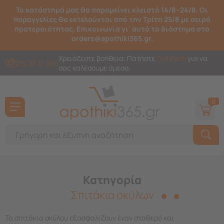
Το κατάστημά μας θα παραμείνει κλειστό 14/8–24/8. Οι
παραγγελίες θα εκτελούνται από την Τρίτη 25/8 με σειρά
προτεραιότητας. Επικοινωνία γι' αυτό το διάστημα στο
orders@apothiki365.gr.
Χρειάζεστε βοήθεια; Πατήστε
Call Back
για να
210 23 10 365
σας καλέσουμε άμεσα.
0
Κατηγορία
Σπιτάκια σκύλων
Τα σπιτάκια σκύλου εξασφαλίζουν έναν σταθερό και