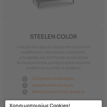
STEELEN COLOR
Η σειρά που φέρνει χρώμα στη μεταλλική
αποθήκευση. Μεταλλικές ντουλάπες,
μπουφέδες και έπιπλα που συνδυάζουν
λειτουργικότητα, μοντέρνο σχεδιασμό και
αισθητική για σπίτι ή γραφείο.
Σύγχρονος σχεδιασμός
Χρωματιστές επιλογές
Ιδανικά για σπίτι και γραφείο
Δείτε τα προϊόντα της σειράς >
Χρησιμοποιούμε Cookies!