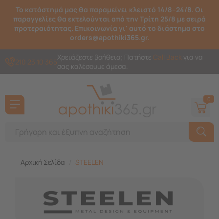
Το κατάστημά μας θα παραμείνει κλειστό 14/8–24/8. Οι
παραγγελίες θα εκτελούνται από την Τρίτη 25/8 με σειρά
προτεραιότητας. Επικοινωνία γι' αυτό το διάστημα στο
orders@apothiki365.gr.
Χρειάζεστε βοήθεια; Πατήστε
Call Back
για να
210 23 10 365
σας καλέσουμε άμεσα.
0
Αρχική Σελίδα
/
STEELEN