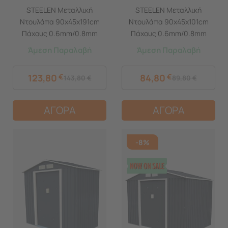
STEELEN Μεταλλική
STEELEN Μεταλλική
Ντουλάπα 90x45x191cm
Ντουλάπα 90x45x101cm
Πάχους 0.6mm/0.8mm
Πάχους 0.6mm/0.8mm
(πάτωμα) Γαλβανιζέ με
(πάτωμα) Γαλβανιζέ με 2
Άμεση Παραλαβή
Άμεση Παραλαβή
Χώρισμα και Ρυθμιζόμενα
Ράφια και Ρυθμιζόμενα
Πόδια - 5 Αποθηκευτικοί
Πόδια - 3 Αποθηκευτικοί
123,80
€
84,80
€
143,80
€
89,80
€
Χώροι
Χώροι
ΑΓΟΡΑ
ΑΓΟΡΑ
-8%