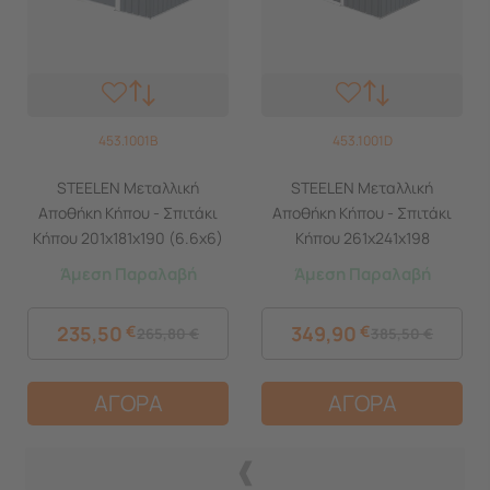
453.1001B
453.1001D
STEELEN Μεταλλική
STEELEN Μεταλλική
Αποθήκη Κήπου - Σπιτάκι
Αποθήκη Κήπου - Σπιτάκι
Κήπου 201x181x190 (6.6x6)
Κήπου 261x241x198
3.3m² Γαλβανιζέ Polis Γκρι
(8.6'x7.9') 5.8m² Γαλβανιζέ
Άμεση Παραλαβή
Άμεση Παραλαβή
Polis Γκρι
235,50
€
349,90
€
265,80
€
385,50
€
ΑΓΟΡΑ
ΑΓΟΡΑ