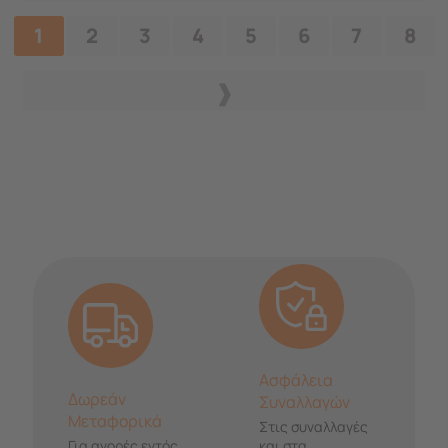
1
2
3
4
5
6
7
8
Ασφάλεια
Δωρεάν
Συναλλαγών
Μεταφορικά
Στις συναλλαγές
Για αγορές εντός
και στα