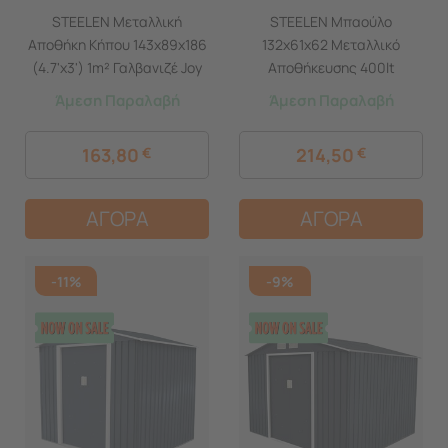
STEELEN Μεταλλική
STEELEN Μπαούλο
Αποθήκη Κήπου 143x89x186
132x61x62 Μεταλλικό
(4.7'x3') 1m² Γαλβανιζέ Joy
Αποθήκευσης 400lt
Γκρι
Γαλβανιζέ MaxB Γκρι
Άμεση Παραλαβή
Άμεση Παραλαβή
163,80
€
214,50
€
ΑΓΟΡΑ
ΑΓΟΡΑ
-11%
-9%