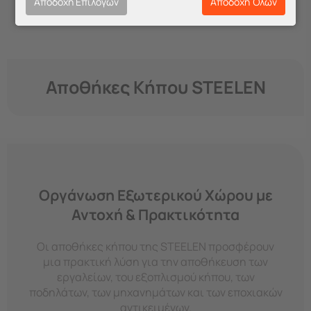
Αποδοχή Επιλογών
Αποδοχή Όλων
Αποθήκες Κήπου STEELEN
Οργάνωση Εξωτερικού Χώρου με
Αντοχή & Πρακτικότητα
Οι αποθήκες κήπου της STEELEN προσφέρουν
μια πρακτική λύση για την αποθήκευση των
εργαλείων, του εξοπλισμού κήπου, των
ποδηλάτων, των μηχανημάτων και των εποχιακών
αντικειμένων.