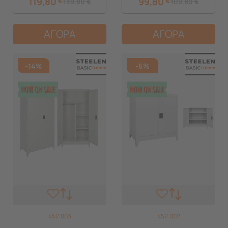
119,80
€
99,80
€
139,80
€
109,80
€
Χώροι
Χώροι
ΑΓΟΡΑ
ΑΓΟΡΑ
-14%
-6%
452.003
452.002