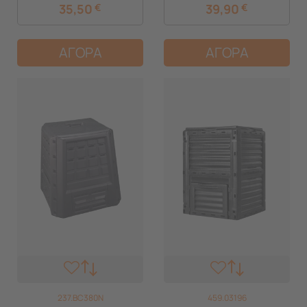
35,50
€
39,90
€
ΑΓΟΡΑ
ΑΓΟΡΑ
237.BC380N
459.03196