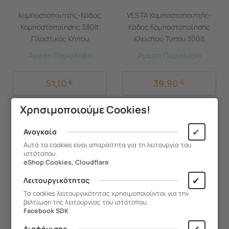
Κομποστοποιητής-Κάδος
VESTA Κομποστοποιητής-
Κομποστοποίησης 380lt
Κάδος Κομποστοποίησης
Πλαστικός Κήπου
Κλειστού Τύπου 300lt
75x75x80cm Μαύρος BIO
Πλαστικός Κήπου
Άμεση Παραλαβή
Άμεση Παραλαβή
Composter ARTPLAST
60.7x60.5x82.5cm Μαύρος
Ιταλίας
BIO COMPOSTER
51,10
€
39,90
€
Χρησιμοποιούμε Cookies!
ΑΓΟΡΑ
ΑΓΟΡΑ
✔
Αναγκαία
Αυτά τα cookies είναι απαραίτητα για τη λειτουργία του
ιστότοπου.
eShop Cookies, Cloudflare
✔
Λειτουργικότητας
Τα cookies λειτουργικότητας χρησιμοποιούνται για την
βελτίωση της λειτουργίας του ιστότοπου.
Facebook SDK
✔
Διαφήμισης