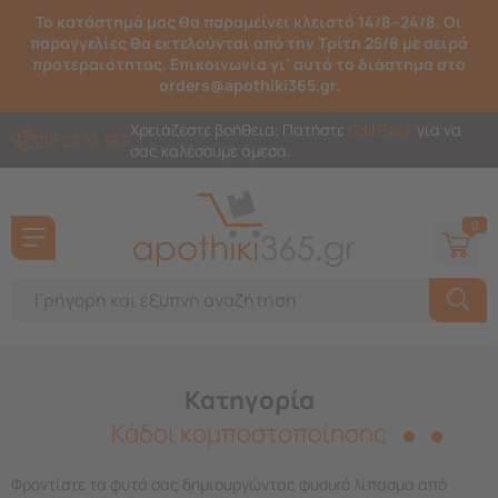
Το κατάστημά μας θα παραμείνει κλειστό 14/8–24/8. Οι
παραγγελίες θα εκτελούνται από την Τρίτη 25/8 με σειρά
προτεραιότητας. Επικοινωνία γι' αυτό το διάστημα στο
orders@apothiki365.gr.
Χρειάζεστε βοήθεια; Πατήστε
Call Back
για να
210 23 10 365
σας καλέσουμε άμεσα.
0
Κατηγορία
Κάδοι κομποστοποίησης
Φροντίστε τα φυτά σας δημιουργώντας φυσικό λίπασμα από