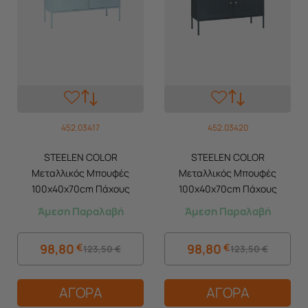
452.03417
452.03420
STEELEN COLOR
STEELEN COLOR
Μεταλλικός Μπουφές
Μεταλλικός Μπουφές
100x40x70cm Πάχους
100x40x70cm Πάχους
0.8mm Εσωτερικού Χώρου
0.8mm Εσωτερικού Χώρου
Άμεση Παραλαβή
Άμεση Παραλαβή
με Πόδια Baby Blue
με Πόδια Slate Grey
98,80
€
98,80
€
123,50
€
123,50
€
ΑΓΟΡΑ
ΑΓΟΡΑ