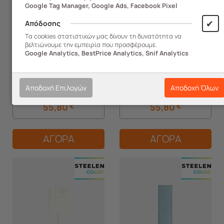
Google Tag Manager, Google Ads, Facebook Pixel
452.03428
452.03429
✔
Απόδοσης
Τα cookies στατιστικών μας δίνουν τη δυνατότητα να
STEELEN COLOR Μεταλλική
STEELEN COLOR Μεταλλική
βελτιώνουμε την εμπειρία που προσφέρουμε.
Ντουλάπα 40x45x50cm
Ντουλάπα 40x45x50cm
Google Analytics, BestPrice Analytics, Snif Analytics
Πάχους 0.8mm Εσωτερικού
Πάχους 0.8mm Εσωτερικού
Χώρου με Πόδια Mustard
Χώρου με Πόδια Mint
Άμεση Παραλαβή
Άμεση Παραλαβή
Αποδοχή Επιλογών
Αποδοχή Όλων
55,80
€
55,80
€
ΑΓΟΡΑ
ΑΓΟΡΑ