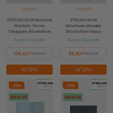
452.03415
452.03416
STEELEN COLOR Μεταλλικό
STEELEN COLOR
Ντουλάπι -Έπιπλο
Μεταλλικός Μπουφές
Τηλεόρασης 160x45x55cm
100x40x70cm Πάχους
Πάχους 0.8mm Εσωτερικού
0.8mm Εσωτερικού Χώρου
Άμεση Παραλαβή
Άμεση Παραλαβή
Χώρου με Πόδια Slate Grey
με Πόδια Signal Cotton
White
139,40
€
98,80
€
189,50
€
123,50
€
ΑΓΟΡΑ
ΑΓΟΡΑ
-20%
-20%