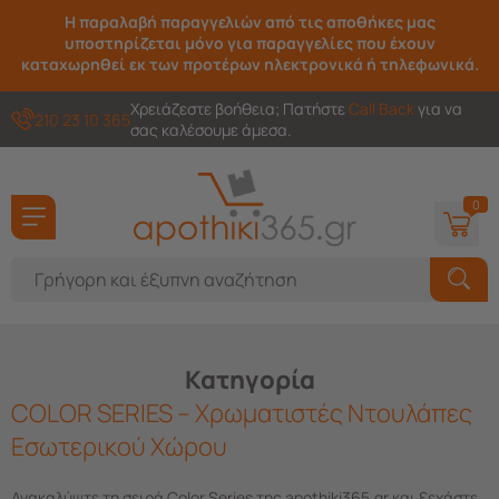
Η παραλαβή παραγγελιών από τις αποθήκες μας
υποστηρίζεται μόνο για παραγγελίες που έχουν
καταχωρηθεί εκ των προτέρων ηλεκτρονικά ή τηλεφωνικά.
Χρειάζεστε βοήθεια; Πατήστε
Call Back
για να
210 23 10 365
σας καλέσουμε άμεσα.
0
Κατηγορία
COLOR SERIES – Χρωματιστές Ντουλάπες
Εσωτερικού Χώρου
Ανακαλύψτε τη σειρά Color Series της apothiki365.gr και ξεχάστε