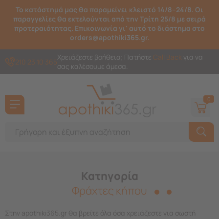
Το κατάστημά μας θα παραμείνει κλειστό 14/8–24/8. Οι
παραγγελίες θα εκτελούνται από την Τρίτη 25/8 με σειρά
προτεραιότητας. Επικοινωνία γι' αυτό το διάστημα στο
orders@apothiki365.gr.
Χρειάζεστε βοήθεια; Πατήστε
Call Back
για να
210 23 10 365
σας καλέσουμε άμεσα.
0
Κατηγορία
Φράχτες κήπου
Στην apothiki365.gr θα βρείτε όλα όσα χρειάζεστε για σωστή