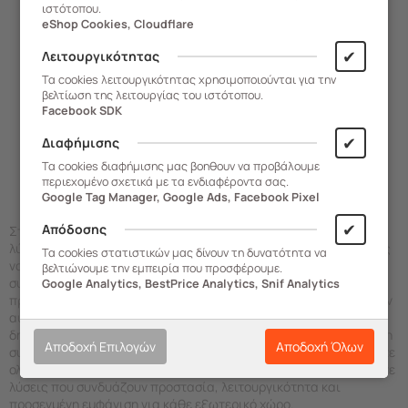
Φράχτης Παρτεριού Κήπου
ιστότοπου.
eShop Cookies, Cloudflare
Μήκος 6 μέτρα x0.4x12cm
Πλαστικός 2.46kg Χακί
✔
Λειτουργικότητας
ECOBORDURA Extrusion
Άμεση Παραλαβή
Τα cookies λειτουργικότητας χρησιμοποιούνται για την
ARTPLAST Ιταλίας
βελτίωση της λειτουργίας του ιστότοπου.
Facebook SDK
48,50
€
✔
Διαφήμισης
Τα cookies διαφήμισης μας βοηθουν να προβάλουμε
περιεχομένο σχετικά με τα ενδιαφέροντα σας.
ΑΓΟΡΑ
Google Tag Manager, Google Ads, Facebook Pixel
✔
Απόδοσης
Στο ηλεκτρονικό μας κατάστημα θα ανακαλύψετε πρακτικές
λύσεις κατασκευασμένες από ανθεκτικό πλαστικό, σχεδιασμένες
Τα cookies στατιστικών μας δίνουν τη δυνατότητα να
να αντέχουν στον χρόνο και στις απαιτήσεις των εξωτερικών
βελτιώνουμε την εμπειρία που προσφέρουμε.
συνθηκών. Πολλά σχέδια ξεχωρίζουν για την όψη ξύλου,
Google Analytics, BestPrice Analytics, Snif Analytics
προσφέροντας πιο κομψό αισθητικό αποτέλεσμα στον κήπο ή την
αυλή σας. Οι φράχτες κήπου αποτελούν ιδανική επιλογή για τη
δημιουργία παρτεριών, την οριοθέτηση σημείων φύτευσης και τη
Αποδοχή Επιλογών
Αποδοχή Όλων
συγκράτηση του χώματος με πιο οργανωμένο τρόπο. Εξερευνήστε
ολόκληρη τη συλλογή μας σε
είδη κήπου και βεράντας
και βρείτε
λύσεις που συνδυάζουν προστασία, λειτουργικότητα και
προσεγμένη εμφάνιση για κάθε εξωτερικό χώρο.