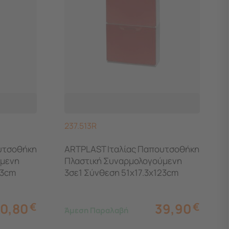
237.513R
υτσοθήκη
ARTPLAST Ιταλίας Παπουτσοθήκη
ύμενη
Πλαστική Συναρμολογούμενη
23cm
3σε1 Σύνθεση 51x17.3x123cm
UNIKA Κόκκινο
0,80
€
39,90
€
Άμεση Παραλαβή