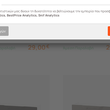
237.512R
ατιστικών μας δίνουν τη δυνατότητα να βελτιώνουμε την εμπειρία που προσ
ics, BestPrice Analytics, Snif Analytics
ST Ιταλίας Παπουτσοθήκη
ARTPLAST Ιταλίας Παπο
κή Συναρμολογούμενη
Πλαστική Συναρμολογο
νθεση 51x17.3x82cm
2σε1 Σύνθεση 51x17.3x8
ογών
Μπλέ
UNIKA Κόκκινο
29,00
€
2
αραλαβή
Άμεση Παραλαβή