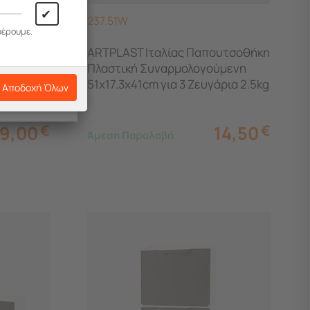
✔
237.51W
φέρουμε.
υτσοθήκη
ARTPLAST Ιταλίας Παπουτσοθήκη
ύμενη
Πλαστική Συναρμολογούμενη
2cm
51x17.3x41cm για 3 Ζευγάρια 2.5kg
Αποδοχή Όλων
UNIKA Λευκή Λεία
9,00
€
14,50
€
Άμεση Παραλαβή