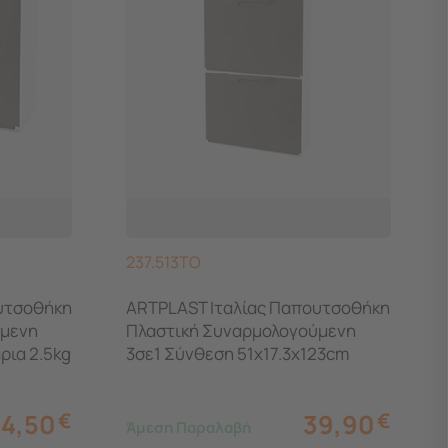
237.513TO
υτσοθήκη
ARTPLAST Ιταλίας Παπουτσοθήκη
ύμενη
Πλαστική Συναρμολογούμενη
ρια 2.5kg
3σε1 Σύνθεση 51x17.3x123cm
UNIKA Γκρι Καφέ
14,50
€
39,90
€
Άμεση Παραλαβή