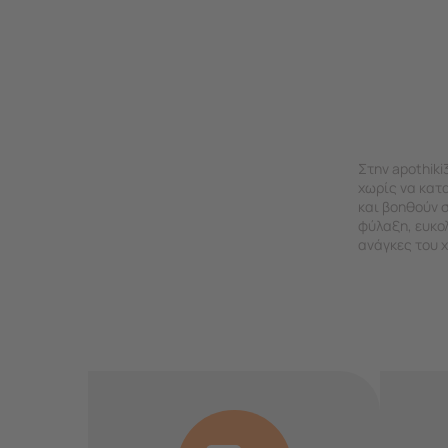
Στην apothik
χωρίς να κατα
και βοηθούν 
φύλαξη, ευκολ
ανάγκες του 