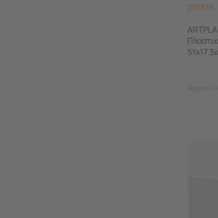
237.51R
ARTPLA
Πλαστι
51x17.3
UNIKA Κ
Άμεση Π