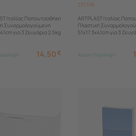
237.51B
ST Ιταλίας Παπουτσοθήκη
ARTPLAST Ιταλίας Παπο
κή Συναρμολογούμενη
Πλαστική Συναρμολογο
x41cm για 3 Ζευγάρια 2.5kg
51x17.3x41cm για 3 Ζευγά
όκκινη
UNIKA Μπλε
14,50
€
αραλαβή
Άμεση Παραλαβή