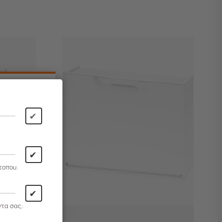
✔
✔
τοπου.
✔
ντα σας.