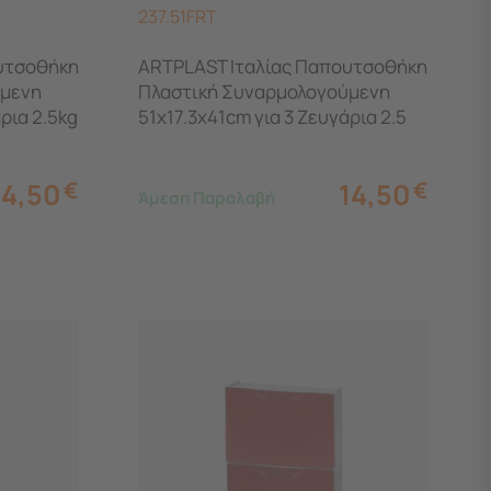
237.51FRT
υτσοθήκη
ARTPLAST Ιταλίας Παπουτσοθήκη
ύμενη
Πλαστική Συναρμολογούμενη
ρια 2.5kg
51x17.3x41cm για 3 Ζευγάρια 2.5
kg RATTAN UNIKA Γκρι Καφέ -
Μπεζ
14,50
€
14,50
€
Άμεση Παραλαβή