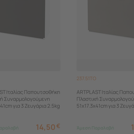
237.51TO
ST Ιταλίας Παπουτσοθήκη
ARTPLAST Ιταλίας Παπο
κή Συναρμολογούμενη
Πλαστική Συναρμολογο
x41cm για 3 Ζευγάρια 2.5kg
51x17.3x41cm για 3 Ζευγά
Μαύρη-Μπεζ
UNIKA Γκρι-Καφέ
14,50
€
αραλαβή
Άμεση Παραλαβή