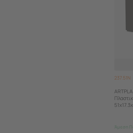
237.51N
ARTPLA
Πλαστι
51x17.3
UNIKA 
Άμεση Π