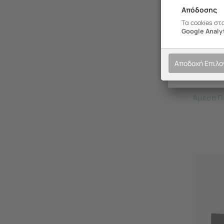
Απόδοσης
237.512B
Τα cookies στ
Google Analyt
ARTPLA
Πλαστι
2σε1 Σύ
Αποδοχή Επιλ
UNIKA 
Άμεση Π