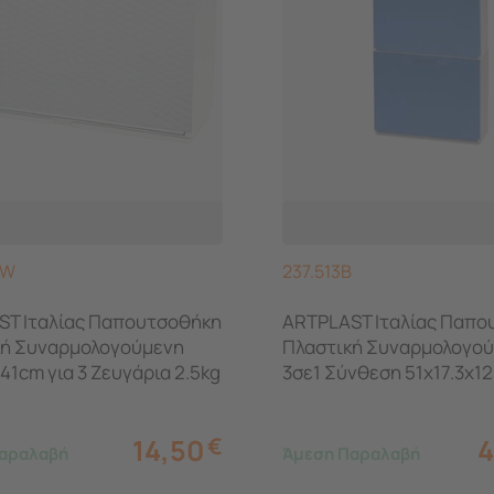
RW
237.513B
ST Ιταλίας Παπουτσοθήκη
ARTPLAST Ιταλίας Παπο
κή Συναρμολογούμενη
Πλαστική Συναρμολογο
x41cm για 3 Ζευγάρια 2.5kg
3σε1 Σύνθεση 51x17.3x1
Λευκή RATTAN Ανάγλυφη
UNIKA Μπλέ
14,50
€
4
αραλαβή
Άμεση Παραλαβή