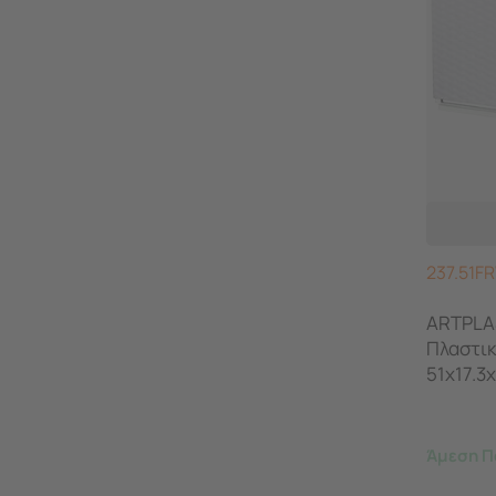
237.51F
ARTPLA
Πλαστι
51x17.3
UNIKA 
Πλέξη
Άμεση Π