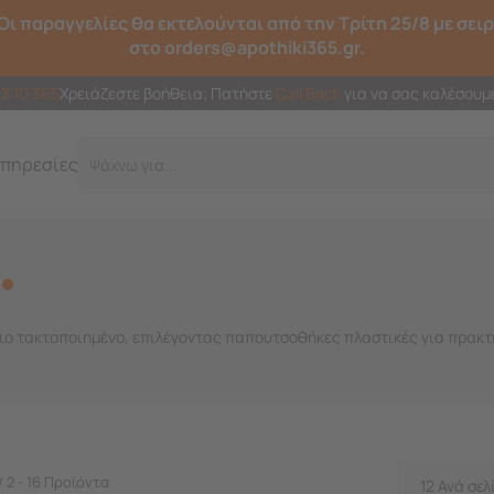
Οι παραγγελίες θα εκτελούνται από την Τρίτη 25/8 με σει
στο orders@apothiki365.gr.
23 10 365
Χρειάζεστε βοήθεια; Πατήστε
Call Back
για να σας καλέσουμ
πηρεσίες
Γ
 πιο τακτοποιημένο, επιλέγοντας παπουτσοθήκες πλαστικές για πρακ
/ 2 - 16 Προϊόντα
12 Ανά σελ