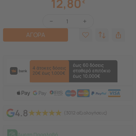
12,80
€
−
+
ΑΓΟΡΑ
4.8
★
★
★
★
★
(3012 αξιολογήσεις)
Άμεση Παραλαβή