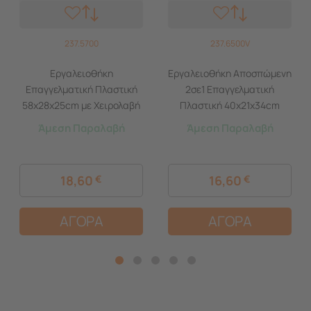
237.5700
237.6500V
Εργαλειοθήκη
Εργαλειοθήκη Αποσπώμενη
Επαγγελματική Πλαστική
2σε1 Επαγγελματική
58x28x25cm με Χειρολαβή
Πλαστική 40x21x34cm
Μαύρο-Πορτοκαλί Artplast
(18.5'') 2όροφη με 2
Άμεση Παραλαβή
Άμεση Παραλαβή
Ιταλίας
Ταμπακιέρες και Χειρολαβή
Βάρος 2.38kg Μαύρο-
Πορτοκαλί Artplast Ιταλίας
18,60
€
16,60
€
ΑΓΟΡΑ
ΑΓΟΡΑ