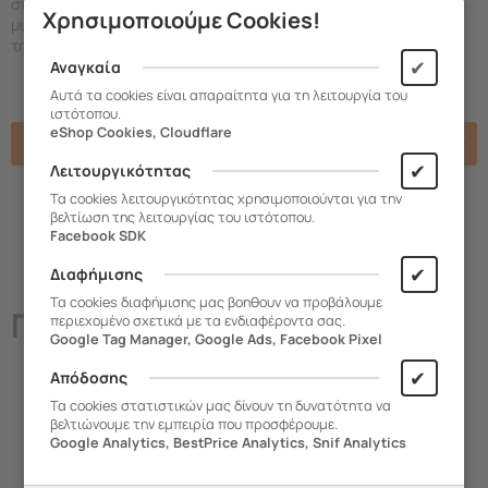
στην μπροστινή όψη για την κατηγοριοποίηση εργαλείων και
Χρησιμοποιούμε Cookies!
μικροαντικειμένων. Ιδανικό για την αποθήκευση και παράλληλα
την εύκολη πρόσβαση στο περιεχόμενό του.
✔
Αναγκαία
Αυτά τα cookies είναι απαραίτητα για τη λειτουργία του
ιστότοπου.
eShop Cookies, Cloudflare
Χαρακτηριστικά
✔
Λειτουργικότητας
Τα cookies λειτουργικότητας χρησιμοποιούνται για την
βελτίωση της λειτουργίας του ιστότοπου.
Facebook SDK
✔
Διαφήμισης
Τα cookies διαφήμισης μας βοηθουν να προβάλουμε
Παρόμοια
Προϊόντα
περιεχομένο σχετικά με τα ενδιαφέροντα σας.
Google Tag Manager, Google Ads, Facebook Pixel
✔
Απόδοσης
Τα cookies στατιστικών μας δίνουν τη δυνατότητα να
βελτιώνουμε την εμπειρία που προσφέρουμε.
Google Analytics, BestPrice Analytics, Snif Analytics