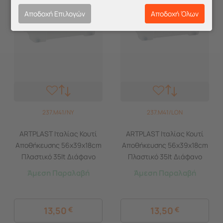
Αποδοχή Επιλογών
Αποδοχή Όλων
237.M41/NY
237.M41/LON
ARTPLAST Ιταλίας Κουτί
ARTPLAST Ιταλίας Κουτί
Αποθήκευσης 56x39x18cm
Αποθήκευσης 56x39x18cm
Πλαστικό 35lt Διάφανο
Πλαστικό 35lt Διάφανο
Decor New York
Decor London
Άμεση Παραλαβή
Άμεση Παραλαβή
13,50
€
13,50
€