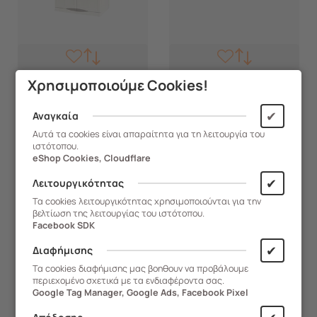
Χρησιμοποιούμε Cookies!
237.EVO70/TPT
237.5700
✔
Αναγκαία
ARTPLAST Ιταλίας Πλαστική
Εργαλειοθήκη
Ντουλάπα 22kg
Επαγγελματική Πλαστική
Αυτά τα cookies είναι απαραίτητα για τη λειτουργία του
ιστότοπου.
70x46x180cm MASSIF 5
58x28x25cm με Χειρολαβή
eShop Cookies, Cloudflare
Χώρων 2φυλλη Evolution
Μαύρο-Πορτοκαλί Artplast
Άμεση Παραλαβή
Άμεση Παραλαβή
✔
Line Μπεζ/Καφέ
Ιταλίας
Λειτουργικότητας
Τα cookies λειτουργικότητας χρησιμοποιούνται για την
155,90
€
18,60
€
βελτίωση της λειτουργίας του ιστότοπου.
Facebook SDK
✔
Διαφήμισης
ΑΓΟΡΑ
ΑΓΟΡΑ
Τα cookies διαφήμισης μας βοηθουν να προβάλουμε
περιεχομένο σχετικά με τα ενδιαφέροντα σας.
Google Tag Manager, Google Ads, Facebook Pixel