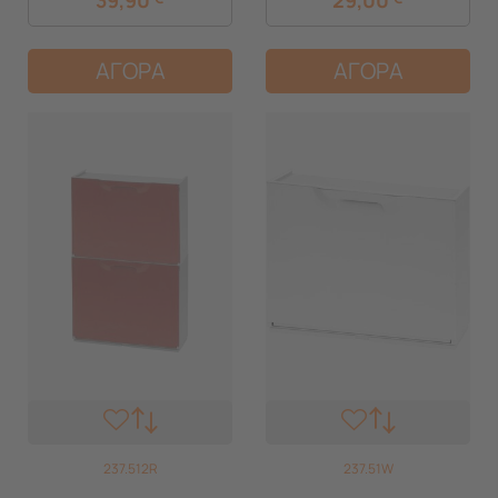
ΑΓΟΡΑ
ΑΓΟΡΑ
237.512R
237.51W