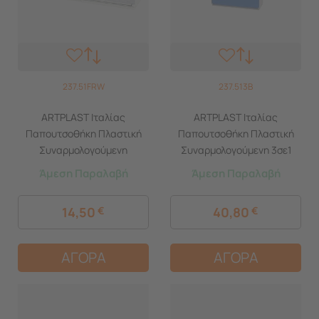
237.51FRW
237.513B
ARTPLAST Ιταλίας
ARTPLAST Ιταλίας
Παπουτσοθήκη Πλαστική
Παπουτσοθήκη Πλαστική
Συναρμολογούμενη
Συναρμολογούμενη 3σε1
51x17.3x41cm για 3 Ζευγάρια
Σύνθεση 51x17.3x123cm
Άμεση Παραλαβή
Άμεση Παραλαβή
2.5kg UNIKA Λευκή RATTAN
UNIKA Μπλέ
Ανάγλυφη Πλέξη
14,50
€
40,80
€
ΑΓΟΡΑ
ΑΓΟΡΑ