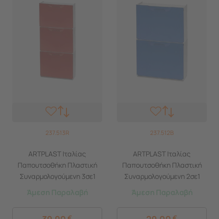
237.513R
237.512B
ARTPLAST Ιταλίας
ARTPLAST Ιταλίας
Παπουτσοθήκη Πλαστική
Παπουτσοθήκη Πλαστική
Συναρμολογούμενη 3σε1
Συναρμολογούμενη 2σε1
Σύνθεση 51x17.3x123cm
Σύνθεση 51x17.3x82cm
Άμεση Παραλαβή
Άμεση Παραλαβή
UNIKA Κόκκινο
UNIKA Μπλέ
39,90
€
29,00
€