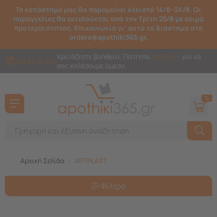
Το κατάστημά μας θα παραμείνει κλειστό 14/8–24/8. Οι
παραγγελίες θα εκτελούνται από την Τρίτη 25/8 με σειρά
προτεραιότητας. Επικοινωνία γι' αυτό το διάστημα στο
orders@apothiki365.gr.
Χρειάζεστε βοήθεια; Πατήστε
Call Back
για να
210 23 10 365
σας καλέσουμε άμεσα.
0
Αρχική Σελίδα
/
ARTPLAST
Φίλτρα