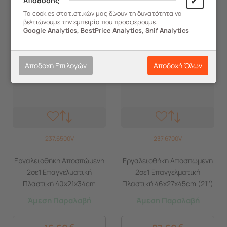
✔
Απόδοσης
Τα cookies στατιστικών μας δίνουν τη δυνατότητα να
βελτιώνουμε την εμπειρία που προσφέρουμε.
Google Analytics, BestPrice Analytics, Snif Analytics
Αποδοχή Επιλογών
Αποδοχή Όλων
237.6500V
237.6700V
Εργαλειοθήκη Αποσπώμενη
Εργαλειοθήκη Αποσπώμενη
2σε1 Επαγγελματική
2σε1 Επαγγελματική
Πλαστική 40x21x34cm
Πλαστική 46x27x45cm (21'')
(18.5'') 2όροφη με 2
2όροφη με 2 Ταμπακιέρες
Άμεση Παραλαβή
Άμεση Παραλαβή
Ταμπακιέρες και Χειρολαβή
και Χειρολαβή Βάρος 3.53kg
Βάρος 2.38kg Μαύρο-
Μαύρο-Πορτοκαλί Artplast
€
€