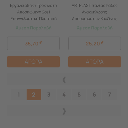
Εργαλειοθήκη Τροχήλατη
ARTPLAST Ιταλίας Κάδος
Αποσπώμενη 2σε1
Ανακύκλωσης
Επαγγελματική Πλαστική
Απορριμμάτων Κουζίνας
46x27x67cm (29'') 2όρ. με 2
34x29x47cm 46+20lt
Άμεση Παραλαβή
Άμεση Παραλαβή
Ταμπακιέρες και Χειρολαβή
Πλαστικός Πορτοκαλί
4.73kg Μαύρο-Πορτοκαλί
35,70
€
25,20
€
Artplast Ιταλίας
ΑΓΟΡΑ
ΑΓΟΡΑ
1
2
3
4
5
6
7