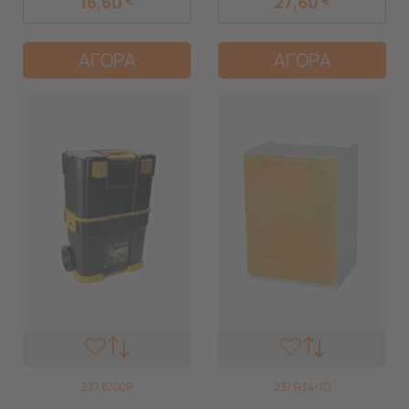
16,60
27,60
Πορτοκαλί Artplast Ιταλίας
Ιταλίας
ΑΓΟΡΑ
ΑΓΟΡΑ
237.6700R
237.R34-1G