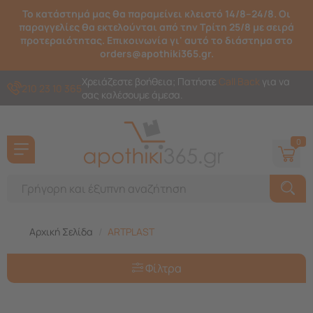
Το κατάστημά μας θα παραμείνει κλειστό 14/8–24/8. Οι
παραγγελίες θα εκτελούνται από την Τρίτη 25/8 με σειρά
προτεραιότητας. Επικοινωνία γι' αυτό το διάστημα στο
orders@apothiki365.gr.
Χρειάζεστε βοήθεια; Πατήστε
Call Back
για να
210 23 10 365
σας καλέσουμε άμεσα.
0
Αρχική Σελίδα
/
ARTPLAST
Φίλτρα