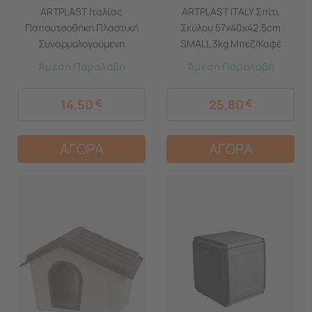
ARTPLAST Ιταλίας
ARTPLAST ITALY Σπίτι
Παπουτσοθήκη Πλαστική
Σκύλου 57x40x42.5cm
Συναρμολογούμενη
SMALL 3kg Μπεζ/Καφέ
51x17.3x41cm για 3 Ζευγάρια
Άμεση Παραλαβή
Άμεση Παραλαβή
2.5kg UNIKA Μπλε
14,50
€
25,80
€
ΑΓΟΡΑ
ΑΓΟΡΑ