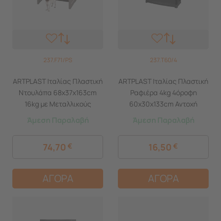
237.F71/PS
237.T60/4
ARTPLAST Ιταλίας Πλαστική
ARTPLAST Ιταλίας Πλαστική
Ντουλάπα 68x37x163cm
Ραφιέρα 4kg 4όροφη
16kg με Μεταλλικούς
60x30x133cm Αντοχή
STRONG Μεντεσέδες 5
Ραφιού 25kg Max Αντοχή
Άμεση Παραλαβή
Άμεση Παραλαβή
Αποθηκευτικοί Χώροι
100kg Σταθερά Ράφια
FREELINE
Μαύρο
74,70
€
16,50
€
ΑΓΟΡΑ
ΑΓΟΡΑ