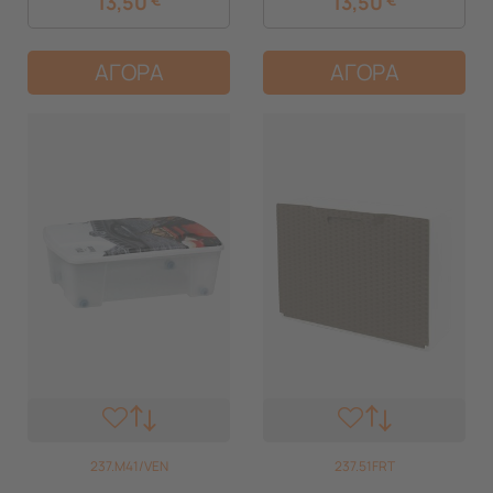
13,50
13,50
ΑΓΟΡΑ
ΑΓΟΡΑ
237.M41/VEN
237.51FRT