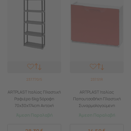
237.T70/5
237.51R
ARTPLAST Ιταλίας Πλαστική
ARTPLAST Ιταλίας
Ραφιέρα 6kg 5όροφη
Παπουτσοθήκη Πλαστική
70x30x174cm Αντοχή
Συναρμολογούμενη
Ραφιού 25kg Max Αντοχή
51x17.3x41cm για 3 Ζευγάρια
Άμεση Παραλαβή
Άμεση Παραλαβή
125kg Σταθερά Ράφια
2.5kg UNIKA Κόκκινη
Μαύρο
28,30
€
14,50
€