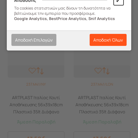
✔
Απόδοσης
Τα cookies στατιστικών μας δίνουν τη δυνατότητα να
βελτιώνουμε την εμπειρία που προσφέρουμε.
Google Analytics, BestPrice Analytics, Snif Analytics
Αποδοχή Επιλογών
Αποδοχή Όλων
237.M41/NY
237.M41/LON
ARTPLAST Ιταλίας Κουτί
ARTPLAST Ιταλίας Κουτί
Αποθήκευσης 56x39x18cm
Αποθήκευσης 56x39x18cm
Πλαστικό 35lt Διάφανο
Πλαστικό 35lt Διάφανο
Decor New York
Decor London
Άμεση Παραλαβή
Άμεση Παραλαβή
€
€