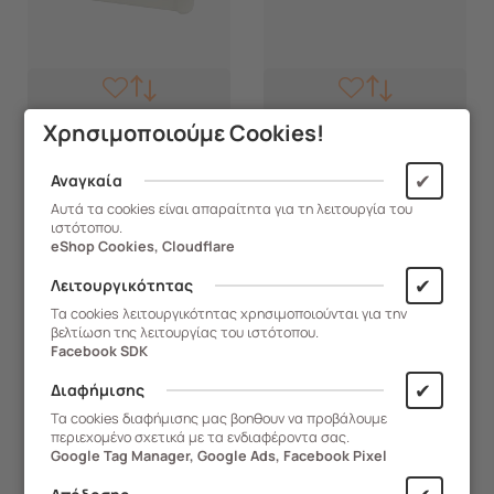
Χρησιμοποιούμε Cookies!
237.PC3T
237.CB1N
✔
Αναγκαία
ARTPLAST ITALY Σπίτι
ARTPLAST Ιταλίας Μπαούλο
Σκύλου 97x77.5x74 LARGE
54x53x57 120lt
Αυτά τα cookies είναι απαραίτητα για τη λειτουργία του
ιστότοπου.
11kg Μπεζ/Καφέ
Αποθήκευσης Πλαστικό
eShop Cookies, Cloudflare
MASSIF 7kg Μαύρο/Γκρι
Άμεση Παραλαβή
Άμεση Παραλαβή
✔
CUBE
Λειτουργικότητας
Τα cookies λειτουργικότητας χρησιμοποιούνται για την
88,40
€
28,00
€
βελτίωση της λειτουργίας του ιστότοπου.
Facebook SDK
✔
Διαφήμισης
ΑΓΟΡΑ
ΑΓΟΡΑ
Τα cookies διαφήμισης μας βοηθουν να προβάλουμε
περιεχομένο σχετικά με τα ενδιαφέροντα σας.
Google Tag Manager, Google Ads, Facebook Pixel