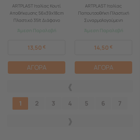
ARTPLAST Ιταλίας Κουτί
ARTPLAST Ιταλίας
Αποθήκευσης 56x39x18cm
Παπουτσοθήκη Πλαστική
Πλαστικό 35lt Διάφανο
Συναρμολογούμενη
Decor Venezia
51x17.3x41cm για 3 Ζευγάρια
Άμεση Παραλαβή
Άμεση Παραλαβή
2.5 kg RATTAN UNIKA Γκρι
Καφέ - Μπεζ
13,50
€
14,50
€
ΑΓΟΡΑ
ΑΓΟΡΑ
1
2
3
4
5
6
7