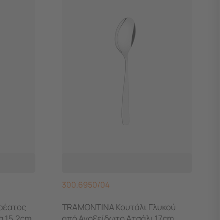
300.6950/04
ρέατος
TRAMONTINA Κουτάλι Γλυκού
δα 15.2cm
από Ανοξείδωτο Ατσάλι 17cm