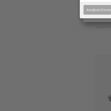
Βαθύ με
Επίστρω
Αποδοχή Επιλ
39.2x28
Άμεση Π