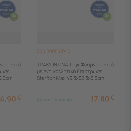
300.20053/040
νου Ρηχό
TRAMONTINA Ταψί Φούρνου Ρηχό
ρωση
με Αντικολλητική Επίστρωση
3.6cm
Starflon Max 45.3x32.3x3.5cm
3.8lt
14,90
€
17,80
€
Άμεση Παραλαβή