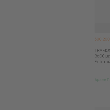
300.200
TRAMON
Βαθύ με
Επίστρω
39.2x28
Άμεση Π