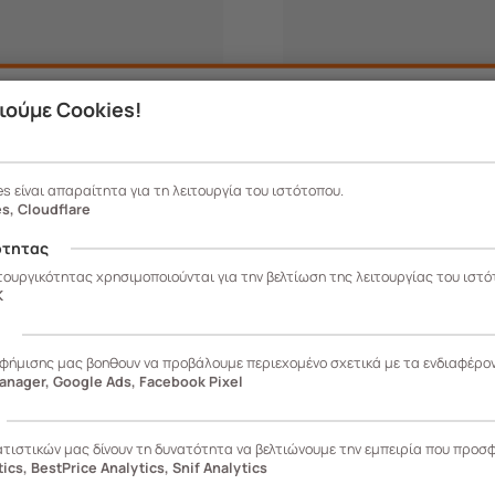
ιούμε Cookies!
es είναι απαραίτητα για τη λειτουργία του ιστότοπου.
s, Cloudflare
ότητας
ιτουργικότητας χρησιμοποιούνται για την βελτίωση της λειτουργίας του ιστό
K
ς
αφήμισης μας βοηθουν να προβάλουμε περιεχομένο σχετικά με τα ενδιαφέρο
anager, Google Ads, Facebook Pixel
51/034
300.20051/040
ατιστικών μας δίνουν τη δυνατότητα να βελτιώνουμε την εμπειρία που προσ
ics, BestPrice Analytics, Snif Analytics
TINA Ταψί Φούρνου
TRAMONTINA Ταψί Φούρ