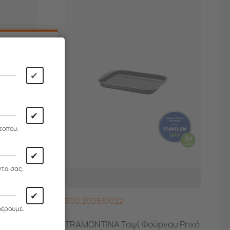
✔
✔
τοπου.
✔
ντα σας.
✔
300.20053/022
φέρουμε.
νου
TRAMONTINA Ταψί Φούρνου Ρηχό