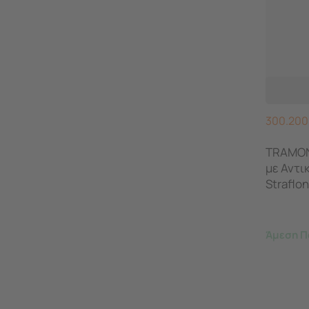
300.200
TRAMON
με Αντι
Straflon
Άμεση Π