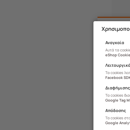
Χρησιμοπο
Αναγκαία
Αυτά τα cooki
eShop Cookie
Λειτουργικ
Τα cookies λε
Facebook SD
Διαφήμιση
Τα cookies δι
Google Tag M
Απόδοσης
300.200
Τα cookies στ
Google Analyt
TRAMON