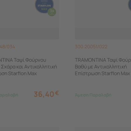
48/034
300.20051/022
TINA Ταψί Φούρνου
TRAMONTINA Ταψί Φούρ
 Σχάρα και Αντικολλητική
Βαθύ με Αντικολλητική
ση Starflon Max
Επίστρωση Starflon Max
.2x6.3cm 4.9lt
27.3x20x5.4cm 1.9lt
36,40
€
αραλαβή
Άμεση Παραλαβή