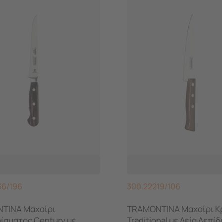
36/196
300.22219/106
TINA Μαχαίρι
TRAMONTINA Μαχαίρι Κ
ίσματος Century με
Traditional με Λεία Λεπί