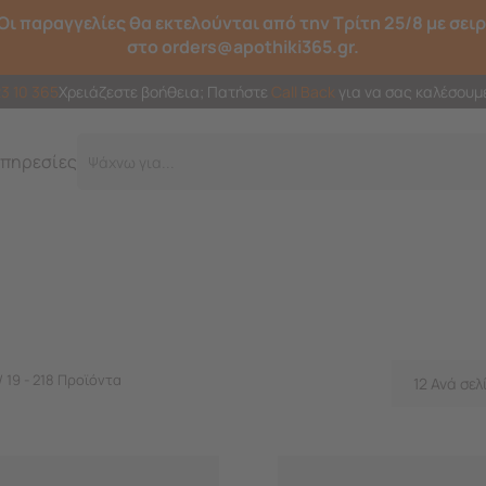
Οι παραγγελίες θα εκτελούνται από την Τρίτη 25/8 με σει
στο orders@apothiki365.gr.
23 10 365
Χρειάζεστε βοήθεια; Πατήστε
Call Back
για να σας καλέσουμ
πηρεσίες
Γρ
/ 19 - 218 Προϊόντα
12 Ανά σελ