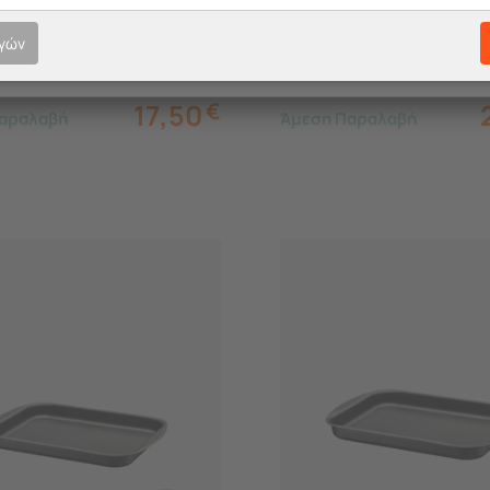
 Αντικολλητική
Βαθύ με Αντικολλητική
ση Starflon Max
Επίστρωση Starflon Max
ογών
.2.3x6.3cm 4.9lt
45.2x32.3x6.8cm 7.2lt
17,50
€
αραλαβή
Άμεση Παραλαβή