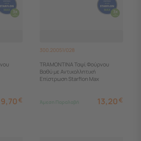
300.20051/028
νου
TRAMONTINA Ταψί Φούρνου
Βαθύ με Αντικολλητική
Επίστρωση Starflon Max
33.3x24.1x6.1cm 3.3lt
9,70
€
13,20
€
Άμεση Παραλαβή