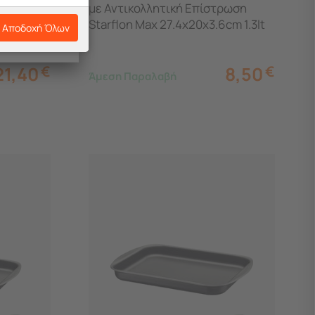
με Αντικολλητική Επίστρωση
Starflon Max 27.4x20x3.6cm 1.3lt
Αποδοχή Όλων
21,40
€
8,50
€
Άμεση Παραλαβή