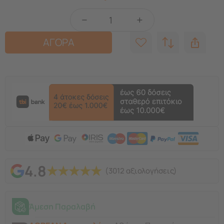
−
+
ΑΓΟΡΑ
4.8
★
★
★
★
★
(3012 αξιολογήσεις)
Άμεση Παραλαβή