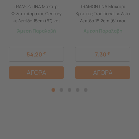
TRAMONTINA Μαχαίρι
TRAMONTINA Μαχαίρι
Φιλεταρίσματος Century
Κρέατος Traditional με Λεία
με Λεπίδα 15cm (6") και
Λεπίδα 15.2cm (6") και
Ξύλινη Λαβή
Ξύλινη Λαβή
Άμεση Παραλαβή
Άμεση Παραλαβή
54,20
€
7,30
€
ΑΓΟΡΑ
ΑΓΟΡΑ