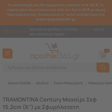
Το κατάστημά μας θα παραμείνει κλειστό 14/8–24/8. Οι
παραγγελίες θα εκτελούνται από την Τρίτη 25/8 με σειρά
προτεραιότητας. Επικοινωνία γι' αυτό το διάστημα στο
orders@apothiki365.gr.
Χρειάζεστε βοήθεια; Πατήστε
Call Back
για να
210 23 10 365
σας καλέσουμε άμεσα.
0
Αρχική Σελίδα
/
Κουζίνα
/
Σκεύη Μαγειρικής
/
Μαχαίρια Κο
TRAMONTINA Century Μαχαίρι Σεφ
15.2cm (6") με Σφυρήλατατη