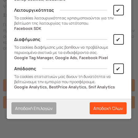
ψάρια μέχρι λαχανικά και μυρωδικά.
✔
Λειτουργικότητας
Σχετικά με την Tramontina:
Τα cookies λειτουργικότητας χρησιμοποιούνται για την
βελτίωση της λειτουργίας του ιστότοπου.
Για περισσότερα από 100 χρόνια, η Tramontina δημιουργεί
Facebook SDK
προϊόντα που γίνονται μέρος της καθημερινότητας εκατομμυρίων
ανθρώπων σε όλο τον κόσμο. Με ποιότητα που αντέχει στον χρόνο
✔
Διαφήμισης
και σχεδιασμό που περνά από γενιά σε γενιά, συνεχίζει να
Τα cookies διαφήμισης μας βοηθουν να προβάλουμε
αποτελεί σημείο αναφοράς για την κουζίνα και το σπίτι.
περιεχομένο σχετικά με τα ενδιαφέροντα σας.
Google Tag Manager, Google Ads, Facebook Pixel
✔
Απόδοσης
Τα cookies στατιστικών μας δίνουν τη δυνατότητα να
βελτιώνουμε την εμπειρία που προσφέρουμε.
Χαρακτηριστικά
Google Analytics, BestPrice Analytics, Snif Analytics
Βιντεο
Αποδοχή Επιλογών
Αποδοχή Όλων