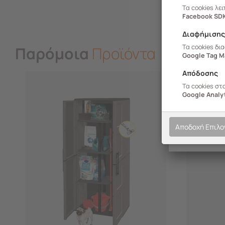
Τα cookies λε
Facebook SD
Διαφήμιση
Τα cookies δι
Παρόμοια
Προϊόντα
Google Tag M
Απόδοσης
Τα cookies στ
Google Analyt
Αποδοχή Επιλ