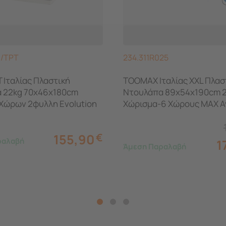
0/TPT
234.311R025
 Ιταλίας Πλαστική
TOOMAX Ιταλίας XXL Πλασ
 22kg 70x46x180cm
Ντουλάπα 89x54x190cm 2
 Χώρων 2φυλλη Evolution
Χώρισμα-6 Χώρους MAX Α
ζ/Καφέ
220kg RATTAN XXL GREY
GREY TUV/GS FASHION
155,90
€
ραλαβή
1
Άμεση Παραλαβή