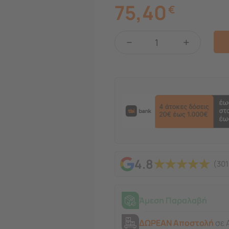
75,40
€
−
+
★
★
★
★
★
4.8
(301
Άμεση Παραλαβή
ΔΩΡΕΑΝ Αποστολή
σε 