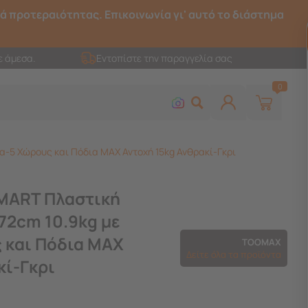
ρά προτεραιότητας. Επικοινωνία γι' αυτό το διάστημα
ε άμεσα.
Εντοπίστε την παραγγελία σας
0
-5 Χώρους και Πόδια MAX Αντοχή 15kg Ανθρακί-Γκρι
MART Πλαστική
72cm 10.9kg με
 και Πόδια MAX
TOOMAX
Δείτε όλα τα προϊόντα
κί-Γκρι