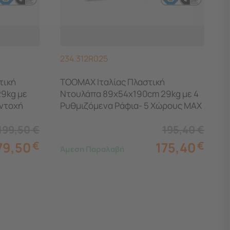
234.312R025
τική
TOOMAX Ιταλίας Πλαστική
9kg με
Ντουλάπα 89x54x190cm 29kg με 4
ντοχή
Ρυθμιζόμενα Ράφια- 5 Χώρους MAX
/WARM
Αντοχή 220kg RATTAN XXL
199,50
€
195,40
€
GREY/WARM GREY TUV/GS FASHION
79,50
€
175,40
€
Άμεση Παραλαβή