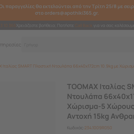
Οι παραγγελίες θα εκτελούνται από την Τρίτη 25/8 με σει
στο orders@apothiki365.gr.
23 10 365
Χρειάζεστε βοήθεια; Πατήστε
Call Back
για να σας καλέσουμ
πηρεσίες
Γρήγορη και έξυπ
Ιταλίας SMART Πλαστική Ντουλάπα 66x40x172cm 10.9kg με Χώρισμα
TOOMAX Ιταλίας S
Ντουλάπα 66x40x1
Χώρισμα-5 Χώρους
Αντοχή 15kg Ανθρα
Κωδικός:
234.1009R050