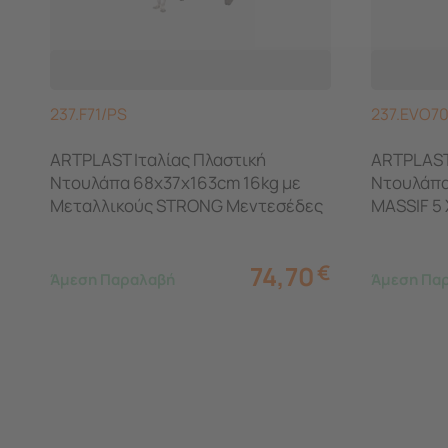
237.F71/PS
237.EVO7
ARTPLAST Ιταλίας Πλαστική
ARTPLAST
Ντουλάπα 68x37x163cm 16kg με
Ντουλάπα
Μεταλλικούς STRONG Μεντεσέδες
MASSIF 5
5 Αποθηκευτικοί Χώροι FREELINE
Line Μπε
74,70
€
Άμεση Παραλαβή
Άμεση Πα