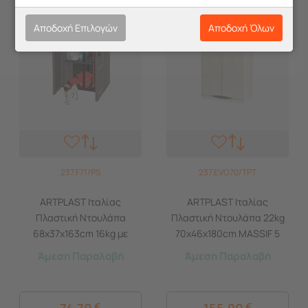
Αποδοχή Επιλογών
Αποδοχή Όλων
237.F71/PS
237.EVO70/TPT
ARTPLAST Ιταλίας
ARTPLAST Ιταλίας
Πλαστική Ντουλάπα
Πλαστική Ντουλάπα 22kg
68x37x163cm 16kg με
70x46x180cm MASSIF 5
Μεταλλικούς STRONG
Χώρων 2φυλλη Evolution
Άμεση Παραλαβή
Άμεση Παραλαβή
Μεντεσέδες 5
Line Μπεζ/Καφέ
Αποθηκευτικοί Χώροι
FREELINE
74,70
€
155,90
€