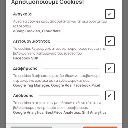
Χρησιμοποιούμε Cookies!
✔
Αναγκαία
1
2
Αυτά τα cookies είναι απαραίτητα για τη λειτουργία του
ιστότοπου.
eShop Cookies, Cloudflare
✔
Λειτουργικότητας
Τα cookies λειτουργικότητας χρησιμοποιούνται για την
βελτίωση της λειτουργίας του ιστότοπου.
Facebook SDK
✔
Διαφήμισης
Τα cookies διαφήμισης μας βοηθουν να προβάλουμε
περιεχομένο σχετικά με τα ενδιαφέροντα σας.
Google Tag Manager, Google Ads, Facebook Pixel
✔
Απόδοσης
Τα cookies στατιστικών μας δίνουν τη δυνατότητα να
βελτιώνουμε την εμπειρία που προσφέρουμε.
Google Analytics, BestPrice Analytics, Snif Analytics
Ασφάλεια
Δωρεάν
Συναλλαγών
Μεταφορικά