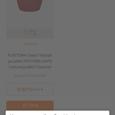
19.6204/6
PLASTONA Caspo Γλάστρα
με ρόδες ROTO BRILLANTE
Γυαλιστερό Ø43 Πλαστικό
Μπορντό Ελλάδας
Άμεση Παραλαβή
9,90
€
20,85
€
ΑΓΟΡΑ