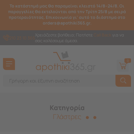
Το κατάστημά μας θα παραμείνει κλειστό 14/8–24/8. Οι
παραγγελίες θα εκτελούνται από την Τρίτη 25/8 με σειρά
προτεραιότητας. Επικοινωνία γι' αυτό το διάστημα στο
orders@apothiki365.gr.
Χρειάζεστε βοήθεια; Πατήστε
Call Back
για να
210 23 10 365
σας καλέσουμε άμεσα.
0
Κατηγορία
Γλάστρες