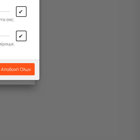
✔
ντα σας.
✔
φέρουμε.
Αποδοχή Όλων