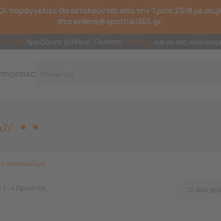
Οι παραγγελίες θα εκτελούνται από την Τρίτη 25/8 με σει
στο orders@apothiki365.gr.
23 10 365
Χρειάζεστε βοήθεια; Πατήστε
Call Back
για να σας καλέσουμ
πηρεσίες
Ψάχνω για...
ων
ια κατοικιδίων
/ 1 - 4 Προϊόντα
12 Ανά σελ