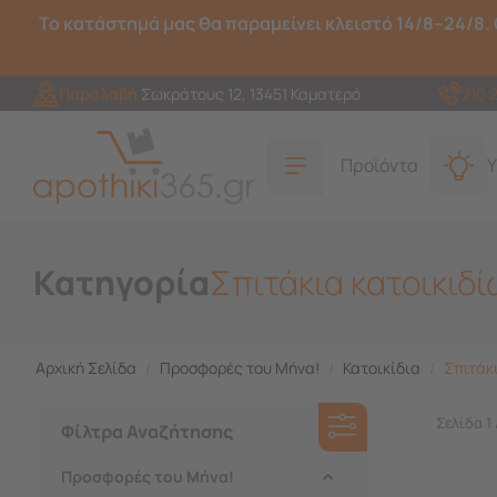
Το κατάστημά μας θα παραμείνει κλειστό 14/8–24/8. 
Παραλαβή
Σωκράτους 12, 13451 Καματερό
210 
Προϊόντα
Υ
Κατηγορία
Σπιτάκια κατοικιδί
Αρχική Σελίδα
/
Προσφορές του Μήνα!
/
Κατοικίδια
/
Σπιτάκ
Σελίδα 1 
Φίλτρα Αναζήτησης
Προσφορές του Μήνα!