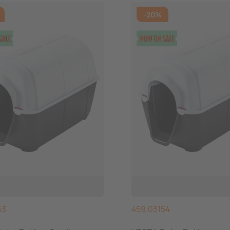
-20%
53
459.03154