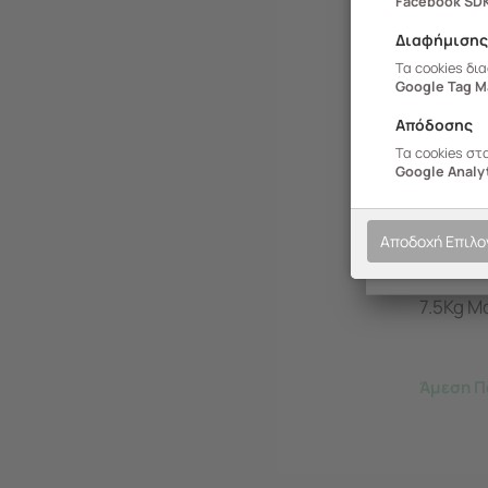
Facebook SD
Διαφήμιση
Τα cookies δι
Google Tag M
Απόδοσης
Τα cookies στ
Google Analyt
459.031
Αποδοχή Επιλ
VESTA Σ
65x95x
7.5Kg Μ
Άμεση Π