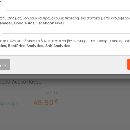
K
ς
αφήμισης μας βοηθουν να προβάλουμε περιεχομένο σχετικά με τα ενδιαφέρο
anager, Google Ads, Facebook Pixel
ατιστικών μας δίνουν τη δυνατότητα να βελτιώνουμε την εμπειρία που προσ
ics, BestPrice Analytics, Snif Analytics
56
ογών
πίτι Σκύλου Large
66cm PETPAD 4 Πλαστικό
αύρο-Λευκό Πάγου
62,50
€
49,90
€
αραλαβή