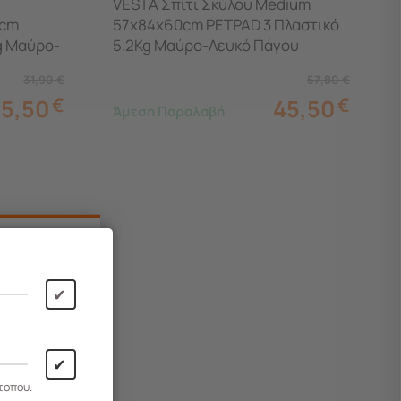
VESTA Σπίτι Σκύλου Medium
2cm
57x84x60cm PETPAD 3 Πλαστικό
g Μαύρο-
5.2Kg Μαύρο-Λευκό Πάγου
31,90
€
57,80
€
25,50
€
45,50
€
Άμεση Παραλαβή
✔
✔
τοπου.