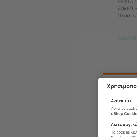
VESTA Σ
40x69.
Πλαστικ
Πάγου
Άμεση Π
-20%
Χρησιμοπο
Αναγκαία
Αυτά τα cooki
eShop Cookie
Λειτουργικ
Τα cookies λε