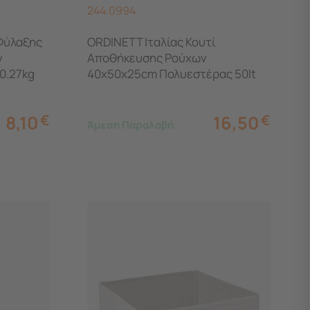
244.0994
Φύλαξης
ORDINETT Ιταλίας Κουτί
ν
Αποθήκευσης Ρούχων
0.27kg
40x50x25cm Πολυεστέρας 50lt
1.23kg BOX LARGE LINETTE Μπεζ
8,10
€
16,50
€
Άμεση Παραλαβή