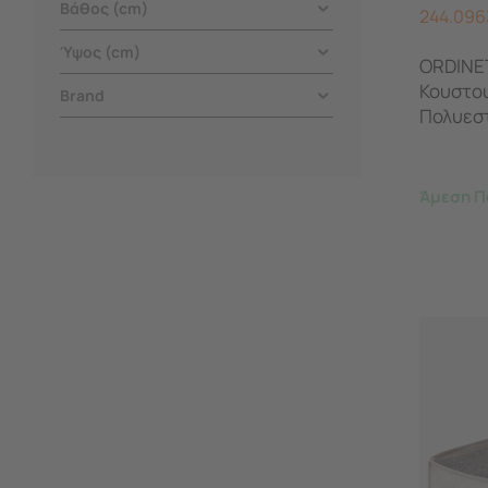
Βάθος (cm)
244.096
Ύψος (cm)
ORDINET
Κουστο
Brand
Πολυεστ
1/100 Δ
Άμεση Π