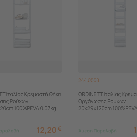
1
244.0558
T Ιταλίας Κρεμαστή Θήκη
ORDINETT Ιταλίας Κρεμ
σης Ρούχων
Οργάνωσης Ρούχων
120cm 100%PEVA 0.67kg
20x29x120cm 100%PEVA
ZER 5 TOP CLASS Λευκή
ORGANIZER 10 TOP CLAS
12,20
€
αραλαβή
Άμεση Παραλαβή