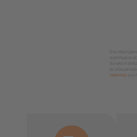
Στο ηλεκτρον
αγαπημένα σας
σύνολα ή άλλ
σε εξαιρετικέ
τσάντες
για 