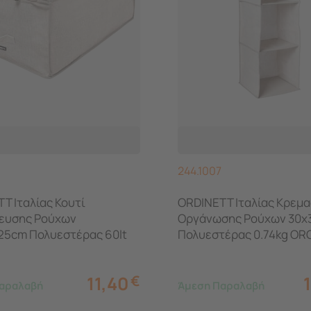
244.1007
T Ιταλίας Κουτί
ORDINETT Ιταλίας Κρεμ
ευσης Ρούχων
Οργάνωσης Ρούχων 30x
25cm Πολυεστέρας 60lt
Πολυεστέρας 0.74kg OR
BLANKET 2 LINETTE Μπεζ
5 LINETTE Μπεζ
11,40
€
αραλαβή
Άμεση Παραλαβή