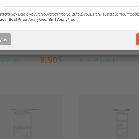
244.6244
ατιστικών μας δίνουν τη δυνατότητα να βελτιώνουμε την εμπειρία που προσ
ics, BestPrice Analytics, Snif Analytics
T Ιταλίας Κουτί
ORDINETT Ιταλίας Θήκη
ευσης Ρούχων
Οργάνωσης Συρταριού
.5x28.5cm Πολυεστέρας
30.5x30.5x10cm Πολυεσ
ογών
46kg Χωρίς Καπάκι CUBE
0.27kg DIVIDER MODULA
E Μπεζ
LINETTE Μπεζ
9,90
€
αραλαβή
Άμεση Παραλαβή