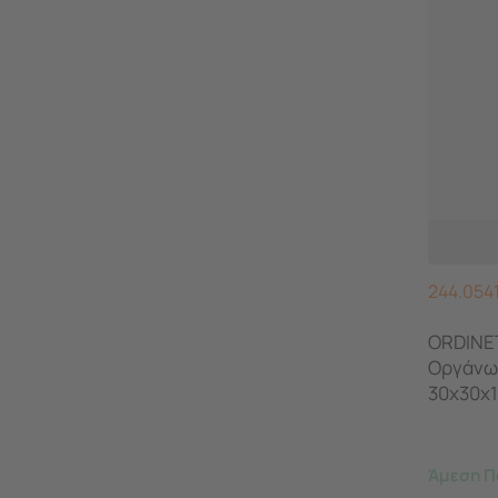
244.054
ORDINET
Οργάνω
30x30x
ORGANI
Άμεση Π