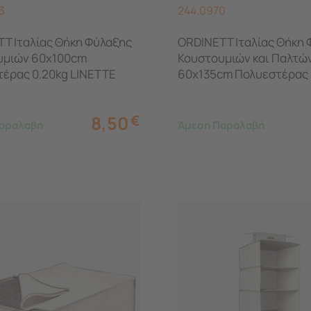
3
244.0970
T Ιταλίας Θήκη Φύλαξης
ORDINETT Ιταλίας Θήκη 
υμιών 60x100cm
Κουστουμιών και Παλτώ
έρας 0.20kg LINETTE
60x135cm Πολυεστέρας 
ιάφανη
LINETTE 1/135 Διάφανη
8,50
€
αραλαβή
Άμεση Παραλαβή