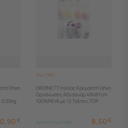
244.7883
αστή Θήκη
ORDINETT Ιταλίας Κρεμαστή Θήκη
Οργάνωσης Αξεσουάρ 49x87cm
 0.55kg
100%PEVA με 12 Τσέπες TOP
S Λευκή
CLASS WHITE POCKET12
Διάφανη-Λευκή
10,90
€
8,50
€
Άμεση Παραλαβή