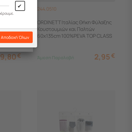
✔
244.0510
φέρουμε.
ORDINETT Ιταλίας Θήκη Φύλαξης
Κουστουμιών και Παλτών
τέρας
60x135cm 100%PEVA TOP CLASS
Αποδοχή Όλων
R
WHITE 1/135 Διάφανο
9,80
€
2,95
€
Άμεση Παραλαβή