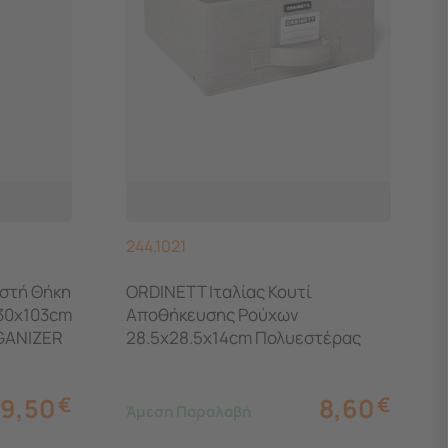
244.1021
αστή Θήκη
ORDINETT Ιταλίας Κουτί
30x103cm
Αποθήκευσης Ρούχων
GANIZER
28.5x28.5x14cm Πολυεστέρας
12lt 0.27kg Χωρίς Καπάκι HALF
CUBE LINETTE Μπεζ
19,50
€
8,60
€
Άμεση Παραλαβή