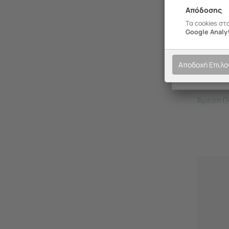
Απόδοσης
244.1014
Τα cookies στ
Google Analyt
ORDINET
Αποθήκ
28.5x28
Αποδοχή Επιλ
23lt 0.
LINETT
Άμεση Π