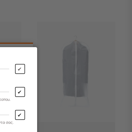
✔
✔
τοπου.
✔
ντα σας.