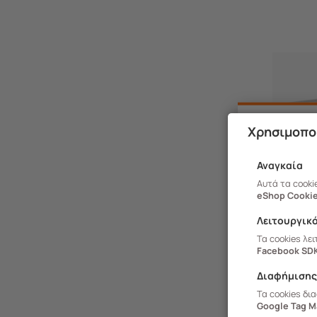
Χρησιμοπο
Αναγκαία
Αυτά τα cooki
eShop Cookie
Λειτουργικ
Τα cookies λε
Facebook SD
Διαφήμιση
Τα cookies δι
Google Tag M