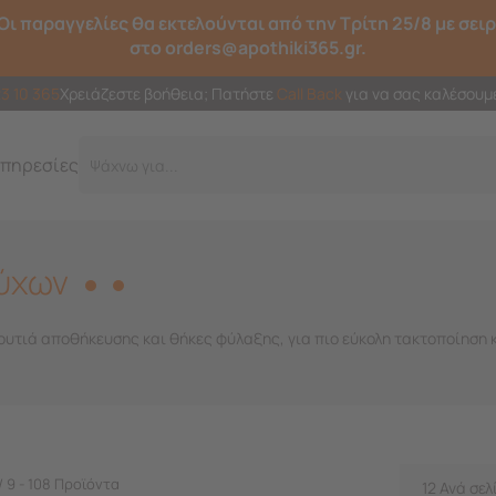
Οι παραγγελίες θα εκτελούνται από την Τρίτη 25/8 με σει
στο orders@apothiki365.gr.
23 10 365
Χρειάζεστε βοήθεια; Πατήστε
Call Back
για να σας καλέσουμ
πηρεσίες
Γρ
ύχων
ουτιά αποθήκευσης και θήκες φύλαξης, για πιο εύκολη τακτοποίηση 
/ 9 - 108 Προϊόντα
12 Ανά σελ