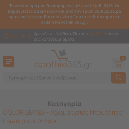
Το κατάστημά μας θα παραμείνει κλειστό 14/8–24/8. Οι
παραγγελίες θα εκτελούνται από την Τρίτη 25/8 με σειρά
προτεραιότητας. Επικοινωνία γι' αυτό το διάστημα στο
orders@apothiki365.gr.
Χρειάζεστε βοήθεια; Πατήστε
Call Back
για να
210 23 10 365
σας καλέσουμε άμεσα.
0
Κατηγορία
COLOR SERIES – Χρωματιστές Ντουλάπες
Εσωτερικού Χώρου