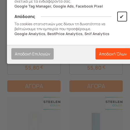
σχετικά με τα ενδιαφέροντα σας.
Google Tag Manager, Google Ads, Facebook Pixel
✔
Απόδοσης
452.03428
452.03429
Τα cookies στατιστικών μας δίνουν τη δυνατότητα να
STEELEN COLOR Μεταλλική
STEELEN COLOR Μεταλλική
βελτιώνουμε την εμπειρία που προσφέρουμε.
Google Analytics, BestPrice Analytics, Snif Analytics
Ντουλάπα 40x45x50cm
Ντουλάπα 40x45x50cm
Πάχους 0.8mm Εσωτερικού
Πάχους 0.8mm Εσωτερικού
Χώρου με Πόδια Mustard
Χώρου με Πόδια Mint
Άμεση Παραλαβή
Άμεση Παραλαβή
Αποδοχή Επιλογών
Αποδοχή Όλων
55,80
€
55,80
€
ΑΓΟΡΑ
ΑΓΟΡΑ