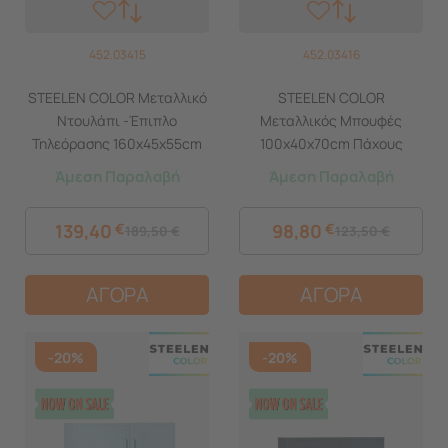
452.03415
452.03416
STEELEN COLOR Μεταλλικό
STEELEN COLOR
Ντουλάπι -Έπιπλο
Μεταλλικός Μπουφές
Τηλεόρασης 160x45x55cm
100x40x70cm Πάχους
Πάχους 0.8mm Εσωτερικού
0.8mm Εσωτερικού Χώρου
Άμεση Παραλαβή
Άμεση Παραλαβή
Χώρου με Πόδια Slate Grey
με Πόδια Signal Cotton
White
139,40
€
98,80
€
189,50
€
123,50
€
ΑΓΟΡΑ
ΑΓΟΡΑ
-20%
-20%