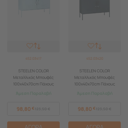
452.03417
452.03420
STEELEN COLOR
STEELEN COLOR
Μεταλλικός Μπουφές
Μεταλλικός Μπουφές
100x40x70cm Πάχους
100x40x70cm Πάχους
0.8mm Εσωτερικού Χώρου
0.8mm Εσωτερικού Χώρου
Άμεση Παραλαβή
Άμεση Παραλαβή
με Πόδια Baby Blue
με Πόδια Slate Grey
98,80
€
98,80
€
123,50
€
123,50
€
ΑΓΟΡΑ
ΑΓΟΡΑ