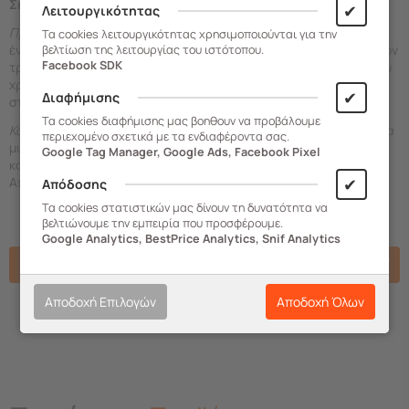
Σημαντικές Οδηγίες
✔
Λειτουργικότητας
Πρώτη χρήση
: καθαρίστε τη μηχανή με ένα στεγνό πανί. Περάστε
Τα cookies λειτουργικότητας χρησιμοποιούνται για την
ένα κομμάτι ζύμης τουλάχιστον 3 φορές από τη μηχανή με τέτοιον
βελτίωση της λειτουργίας του ιστότοπου.
Facebook SDK
τρόπο ώστε να πιάνει όλο το πλάτος κοπής. Πετάξτε τη ζύμη που
χρησιμοποιήσατε την πρώτη φορά, καθαρίστε τη μηχανή με
✔
Διαφήμισης
στεγνό πανί και μπορείτε να τη χρησιμοποιήσετε.
Τα cookies διαφήμισης μας βοηθουν να προβάλουμε
Καθαρισμός
: Για τον καθαρισμό της μηχανής χρησιμοποιήστε ένα
περιεχομένο σχετικά με τα ενδιαφέροντα σας.
μικρό βουρτσάκι, οδοντόβουρτσα. Μην προσπαθήσετε να
Google Tag Manager, Google Ads, Facebook Pixel
καθαρίσετε τη μηχανή με μεταλλικά ή αιχμηρά αντικείμενα.
Απαγορεύεται η πλύση σε πλυντήριο πιάτων.
✔
Απόδοσης
Τα cookies στατιστικών μας δίνουν τη δυνατότητα να
βελτιώνουμε την εμπειρία που προσφέρουμε.
Google Analytics, BestPrice Analytics, Snif Analytics
Χαρακτηριστικά
Αποδοχή Επιλογών
Αποδοχή Όλων