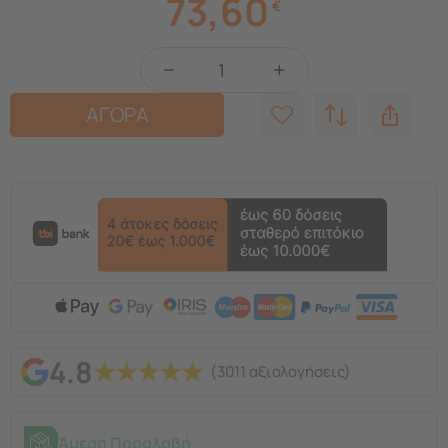
73,60
€
−
+
ΑΓΟΡΑ
4.8
★
★
★
★
★
(3011 αξιολογήσεις)
Άμεση Παραλαβή