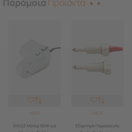
Παρόμοια
Προϊόντα
428.10
428.20
SHULE Μοτέρ 90W για
Εξάρτημα Παρασκευής