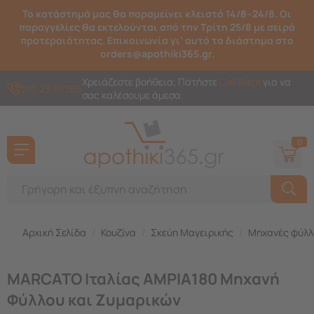
Το κατάστημά μας θα παραμείνει κλειστό 14/8–24/8. Οι
παραγγελίες θα εκτελούνται από την Τρίτη 25/8 με σειρά
προτεραιότητας. Επικοινωνία γι' αυτό το διάστημα στο
orders@apothiki365.gr.
Χρειάζεστε βοήθεια; Πατήστε
Call Back
για να
210 23 10 365
σας καλέσουμε άμεσα.
0
Αρχική Σελίδα
/
Κουζίνα
/
Σκεύη Μαγειρικής
/
Μηχανές φύλλ
MARCATO Ιταλίας AMPIA180 Μηχανή
Φύλλου και Ζυμαρικών