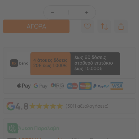
−
+
ΑΓΟΡΑ
4.8
★
★
★
★
★
(3011 αξιολογήσεις)
Άμεση Παραλαβή