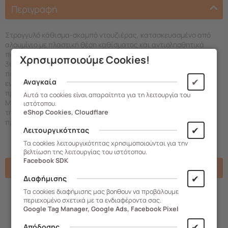
Περιγραφή
Στρογγυλό κάθισμα-σκαμπό ντουζιέρας, κατασκευασμένο από
αλουμίνιο με πλαστική θέση καθίσματος και αντιολησθητικά
πατάκια στις άκρες των ποδιών. Διαθέτει περιστρεφόμενη θέση
Χρησιμοποιούμε Cookies!
360ᵒ που μπορεί να ασφαλίσει σε 6 θέσεις, ρυθμιζόμενα πόδια
που μπορούν να ρυθμίσουν το ύψος από 43-53 εκατοστά και
✔
Αναγκαία
ενσωματωμένα ''νεύρα'' κάτω από την θέση καθίσματος,
προσφέροντας ακόμη μεγαλύτερη αντοχή βάρους (έως 120kg).
Αυτά τα cookies είναι απαραίτητα για τη λειτουργία του
Μπορεί να προσφέρει τις απαραίτητες βοηθητικές λύσεις κατα
ιστότοπου.
τη διάρκεια του μπάνιου σε ανθρώπους με κινησιακά
eShop Cookies, Cloudflare
προβλήματα.
✔
Λειτουργικότητας
Τα cookies λειτουργικότητας χρησιμοποιούνται για την
βελτίωση της λειτουργίας του ιστότοπου.
Facebook SDK
Χαρακτηριστικά
✔
Διαφήμισης
Τα cookies διαφήμισης μας βοηθουν να προβάλουμε
περιεχομένο σχετικά με τα ενδιαφέροντα σας.
Google Tag Manager, Google Ads, Facebook Pixel
✔
Απόδοσης