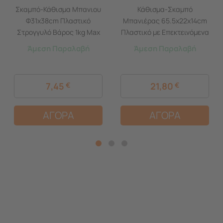
Σκαμπό-Κάθισμα Μπανιου
Κάθισμα-Σκαμπό
Φ31x38cm Πλαστικό
Μπανιέρας 65.5x22x14cm
Στρογγυλό Βάρος 1kg Max
Πλαστικό με Επεκτεινόμενα
Αντοχή 100kg Λευκό
Μεταλλικά Μπράτσα
Άμεση Παραλαβή
Άμεση Παραλαβή
Ελλάδας
Βάρος 1.85kg Λευκό
TECHNOSET Ελλάδας
7,45
€
21,80
€
ΑΓΟΡΑ
ΑΓΟΡΑ