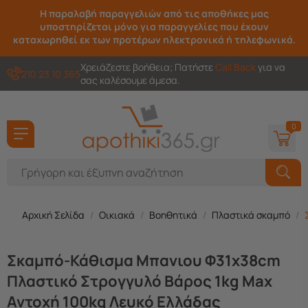
Η παραλαβή παραγγελιών από τις αποθήκες μας
υποστηρίζεται μόνο για παραγγελίες που έχουν
καταχωρηθεί εκ των προτέρων ηλεκτρονικά ή τηλεφωνικά.
Χρειάζεστε βοήθεια; Πατήστε
Call Back
για να
210 23 10 365
σας καλέσουμε άμεσα.
0
Αρχική Σελίδα
/
Οικιακά
/
Βοηθητικά
/
Πλαστικά σκαμπό
/
Σκαμπό-Κάθισμα Μπανιου Φ31x38cm
Πλαστικό Στρογγυλό Βάρος 1kg Max
Αντοχή 100kg Λευκό Ελλάδας