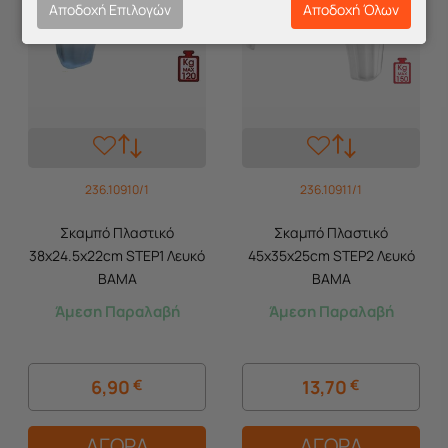
Αποδοχή Επιλογών
Αποδοχή Όλων
236.10910/1
236.10911/1
Σκαμπό Πλαστικό
Σκαμπό Πλαστικό
38x24.5x22cm STEP1 Λευκό
45x35x25cm STEP2 Λευκό
BAMA
BAMA
Άμεση Παραλαβή
Άμεση Παραλαβή
6,90
€
13,70
€
ΑΓΟΡΑ
ΑΓΟΡΑ