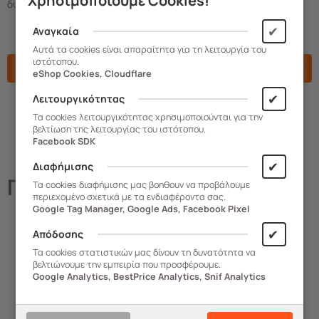
Χρησιμοποιούμε Cookies!
δυσκολίες.
✔
Αναγκαία
Αυτά τα cookies είναι απαραίτητα για τη λειτουργία του
ιστότοπου.
Χαρακτηριστικά
eShop Cookies, Cloudflare
✔
Λειτουργικότητας
Τα cookies λειτουργικότητας χρησιμοποιούνται για την
βελτίωση της λειτουργίας του ιστότοπου.
Facebook SDK
✔
Διαφήμισης
Παρόμοια
Προϊόντα
Τα cookies διαφήμισης μας βοηθουν να προβάλουμε
περιεχομένο σχετικά με τα ενδιαφέροντα σας.
Google Tag Manager, Google Ads, Facebook Pixel
✔
Απόδοσης
Τα cookies στατιστικών μας δίνουν τη δυνατότητα να
βελτιώνουμε την εμπειρία που προσφέρουμε.
Google Analytics, BestPrice Analytics, Snif Analytics