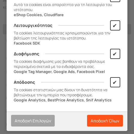
Ανακαλύψτε τις μεταλλικές
αποθήκες κήπου
στο apothiki365.gr
Αυτά τα cookies είναι απαραίτητα για τη λειτουργία του
και επιλέξτε το μέγεθος που ταιριάζει στις ανάγκες σας.
ιστότοπου.
eShop Cookies, Cloudflare
✔
Λειτουργικότητας
Κεντρική σελίδα
Επόμενο
Τα cookies λειτουργικότητας χρησιμοποιούνται για την
βελτίωση της λειτουργίας του ιστότοπου.
Κατηγορίες Blog
Facebook SDK
✔
Διαφήμισης
Οργάνωση
Τα cookies διαφήμισης μας βοηθουν να προβάλουμε
περιεχομένο σχετικά με τα ενδιαφέροντα σας.
Μπάνιο
Google Tag Manager, Google Ads, Facebook Pixel
✔
Απόδοσης
Κήπος
Τα cookies στατιστικών μας δίνουν τη δυνατότητα να
βελτιώνουμε την εμπειρία που προσφέρουμε.
Οικιακά
Google Analytics, BestPrice Analytics, Snif Analytics
Επαγγελματικά
Αποδοχή Επιλογών
Αποδοχή Όλων
Κατοικίδια