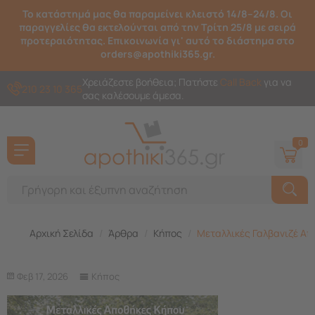
Το κατάστημά μας θα παραμείνει κλειστό 14/8–24/8. Οι
παραγγελίες θα εκτελούνται από την Τρίτη 25/8 με σειρά
προτεραιότητας. Επικοινωνία γι' αυτό το διάστημα στο
orders@apothiki365.gr.
Χρειάζεστε βοήθεια; Πατήστε
Call Back
για να
210 23 10 365
σας καλέσουμε άμεσα.
0
Αρχική Σελίδα
/
Άρθρα
/
Κήπος
/
​Μεταλλικές Γαλβανιζέ Α
Φεβ 17, 2026
Κήπος