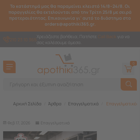
Το κατάστημά μας θα παραμείνει κλειστό 14/8–24/8. Οι
παραγγελίες θα εκτελούνται από την Τρίτη 25/8 με σειρά
προτεραιότητας. Επικοινωνία γι' αυτό το διάστημα στο
orders@apothiki365.gr.
Χρειάζεστε βοήθεια; Πατήστε
Call Back
για να
210 23 10 365
σας καλέσουμε άμεσα.
0
Αρχική Σελίδα
/
Άρθρα
/
Επαγγελματικά
/
Επαγγελματικές 
Φεβ 17, 2026
Επαγγελματικά