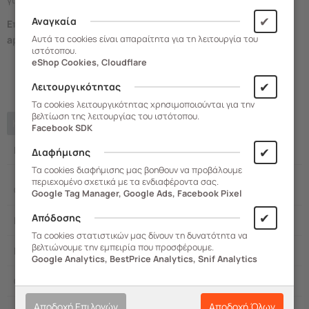
✔
Αναγκαία
Επισκεφτείτε την κατηγορία
Επαγγελματικά – Σκάλες
στο
Αυτά τα cookies είναι απαραίτητα για τη λειτουργία του
apothiki365.gr και επιλέξτε τη λύση που ταιριάζει σε εσάς!
ιστότοπου.
eShop Cookies, Cloudflare
✔
Λειτουργικότητας
Τα cookies λειτουργικότητας χρησιμοποιούνται για την
βελτίωση της λειτουργίας του ιστότοπου.
Κεντρική σελίδα
Facebook SDK
Κατηγορίες Blog
✔
Διαφήμισης
Τα cookies διαφήμισης μας βοηθουν να προβάλουμε
περιεχομένο σχετικά με τα ενδιαφέροντα σας.
Οργάνωση
Google Tag Manager, Google Ads, Facebook Pixel
✔
Απόδοσης
Μπάνιο
Τα cookies στατιστικών μας δίνουν τη δυνατότητα να
βελτιώνουμε την εμπειρία που προσφέρουμε.
Κήπος
Google Analytics, BestPrice Analytics, Snif Analytics
Οικιακά
Αποδοχή Επιλογών
Αποδοχή Όλων