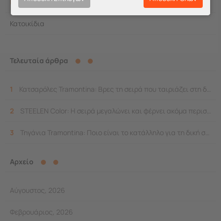
Επαγγελματικά
Κατοικίδια
Κουζίνα
Τελευταία άρθρα
ΆΡΘΡΑ
1
Κατσαρόλες Tramontina: Βρες τη σειρά που ταιριάζει στη δική σου κουζίνα
2
STEELEN Color: Η σειρά μεγαλώνει και φέρνει ακόμα περισσότερο χρώμα στο σπίτι
3
Τηγάνια Tramontina: Ποιο είναι το κατάλληλο για τη δική σας κουζίνα;
Αρχείο
Αύγουστος, 2026
Φεβρουάριος, 2026