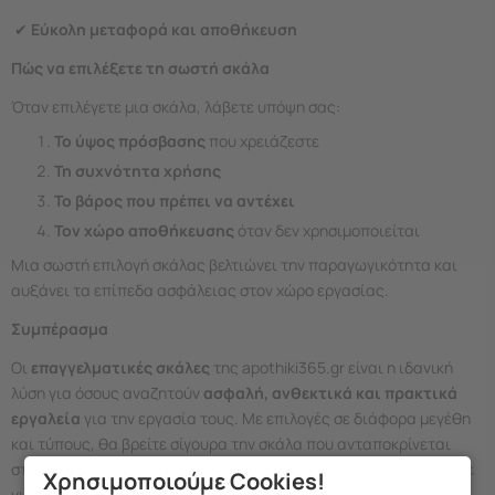
✔
Εύκολη μεταφορά και αποθήκευση
Πώς να επιλέξετε τη σωστή σκάλα
Όταν επιλέγετε μια σκάλα, λάβετε υπόψη σας:
Το ύψος πρόσβασης
που χρειάζεστε
Τη συχνότητα χρήσης
Το βάρος που πρέπει να αντέχει
Τον χώρο αποθήκευσης
όταν δεν χρησιμοποιείται
Μια σωστή επιλογή σκάλας βελτιώνει την παραγωγικότητα και
αυξάνει τα επίπεδα ασφάλειας στον χώρο εργασίας.
Συμπέρασμα
Οι
επαγγελματικές σκάλες
της apothiki365.gr είναι η ιδανική
λύση για όσους αναζητούν
ασφαλή, ανθεκτικά και πρακτικά
εργαλεία
για την εργασία τους. Με επιλογές σε διάφορα μεγέθη
και τύπους, θα βρείτε σίγουρα την σκάλα που ανταποκρίνεται
στις ανάγκες σας — είτε πρόκειται για επαγγελματική χρήση, είτε
Χρησιμοποιούμε Cookies!
για έργα στο χώρο σας.