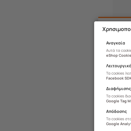
Χρησιμοπο
Αναγκαία
Αυτά τα cooki
eShop Cookie
Λειτουργικ
Τα cookies λε
Facebook SD
Διαφήμιση
Τα cookies δι
Google Tag M
Απόδοσης
236.1913
Τα cookies στ
Google Analyt
Στρώμα