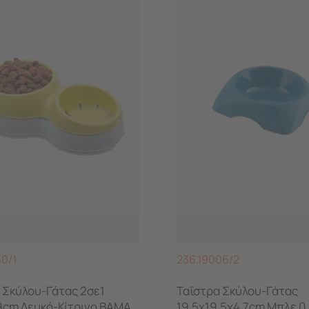
30/1
236.19006/2
 Σκύλου-Γάτας 2σε1
Ταΐστρα Σκύλου-Γάτας
9cm Λευκό-Κίτρινο BAMA
19.5x19.5x4.7cm Μπλε 0