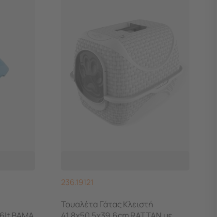
236.19121
Τουαλέτα Γάτας Κλειστή
.6lt BAMA
41.8x50.5x39.6cm RATTAN με