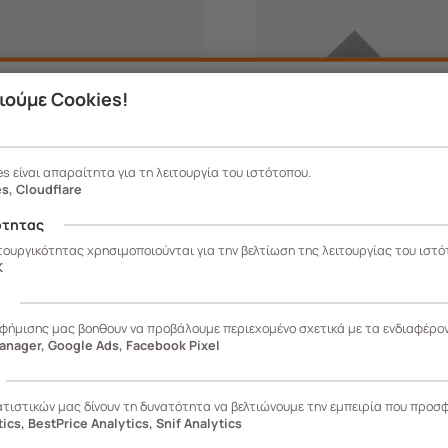
ιούμε Cookies!
es είναι απαραίτητα για τη λειτουργία του ιστότοπου.
s, Cloudflare
ότητας
ιτουργικότητας χρησιμοποιούνται για την βελτίωση της λειτουργίας του ιστό
K
ς
αφήμισης μας βοηθουν να προβάλουμε περιεχομένο σχετικά με τα ενδιαφέρο
anager, Google Ads, Facebook Pixel
0
236.19125
ατιστικών μας δίνουν τη δυνατότητα να βελτιώνουμε την εμπειρία που προσ
ics, BestPrice Analytics, Snif Analytics
 Σκύλου-Γάτας
Φίλτρο Ενεργού Άνθρακ