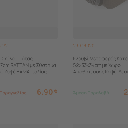
50/2
236.19020
 Σκύλου-Γάτας
Κλουβί Μεταφοράς Κατο
17cm RATTAN με Σύστημα
52x33x34cm με Χώρο
ύ Καφέ BAMA Ιταλίας
Αποθήκευσης Καφέ-Λευ
Ιταλίας
6,90
€
2
 Παραγγελίας
Άμεση Παραλαβή