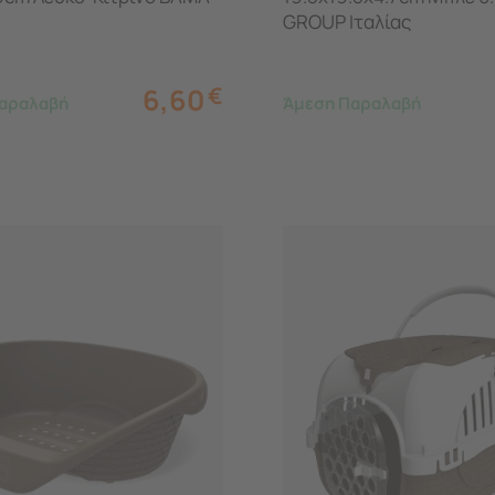
GROUP Ιταλίας
6,60
€
αραλαβή
Άμεση Παραλαβή