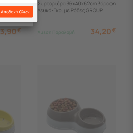
Τεμαχίων
Συρταριέρα 36x40x62cm 3όροφη
Λευκό-Γκρι με Ρόδες GROUP
Αποδοχή Όλων
3,90
€
34,20
€
Άμεση Παραλαβή