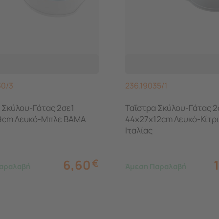
30/3
236.19035/1
 Σκύλου-Γάτας 2σε1
Ταΐστρα Σκύλου-Γάτας 2
9cm Λευκό-Μπλε BAMA
44x27x12cm Λευκό-Κίτρ
Ιταλίας
6,60
€
αραλαβή
Άμεση Παραλαβή