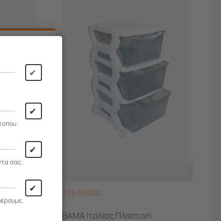
✔
✔
τοπου.
✔
ντα σας.
✔
236.99002
φέρουμε.
α
BAMA Ιταλίας Πλαστική