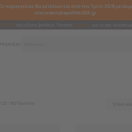
Οι παραγγελίες θα εκτελούνται από την Τρίτη 25/8 με σει
στο orders@apothiki365.gr.
23 10 365
Χρειάζεστε βοήθεια; Πατήστε
Call Back
για να σας καλέσουμ
πηρεσίες
Γρ
 / 22 - 262 Προϊόντα
12 Ανά σελ