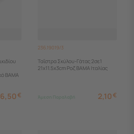
236.19019/3
ικιδίου
Ταΐστρα Σκύλου-Γάτας 2σε1
21x11.5x3cm Ροζ BAMA Ιταλίας
κό BAMA
6,50
€
2,10
€
Άμεση Παραλαβή