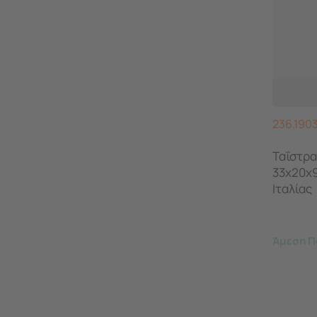
236.190
Ταΐστρα
33x20x
Ιταλίας
Άμεση Π