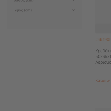
Βάθος (cm)
Ύψος (cm)
236.190
Κρεβάτι
50x35x
Αερισμο
Κατόπιν