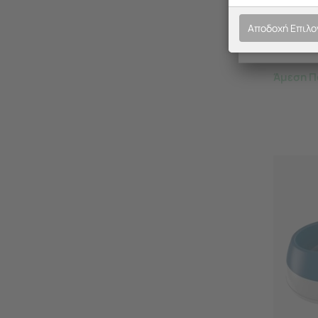
38x23x1
Γκρι BA
Αποδοχή Επιλ
Άμεση Π