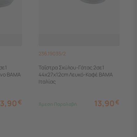
236.19035/2
σε1
Ταΐστρα Σκύλου-Γάτας 2σε1
ινο BAMA
44x27x12cm Λευκό-Καφέ BAMA
Ιταλίας
13,90
€
13,90
€
Άμεση Παραλαβή