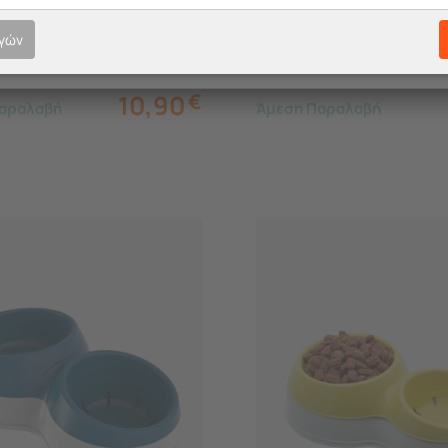
.6cm με Διατρητό Πάτο
Τουαλέτας Γάτας Σετ 2 
MA Ιταλίας
ογών
10,90
€
αραλαβή
Άμεση Παραλαβή