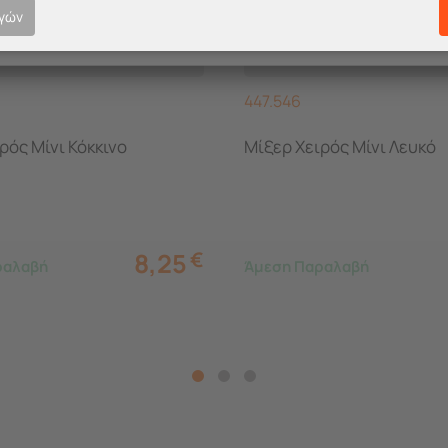
ογών
447.546
ρός Μίνι Κόκκινο
Μίξερ Χειρός Μίνι Λευκό
8,25
€
ραλαβή
Άμεση Παραλαβή