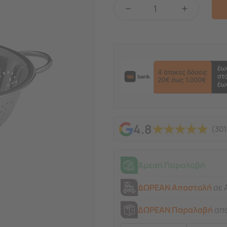
−
+
★
★
★
★
★
4.8
(301
Άμεση Παραλαβή
ΔΩΡΕΑΝ Αποστολή
σε 
ΔΩΡΕΑΝ Παραλαβή
από