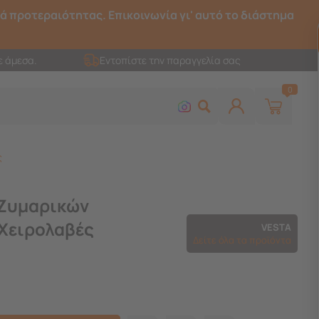
ρά προτεραιότητας. Επικοινωνία γι' αυτό το διάστημα
ε άμεσα.
Εντοπίστε την παραγγελία σας
0
ς
Ζυμαρικών
 Χειρολαβές
VESTA
Δείτε όλα τα προϊόντα