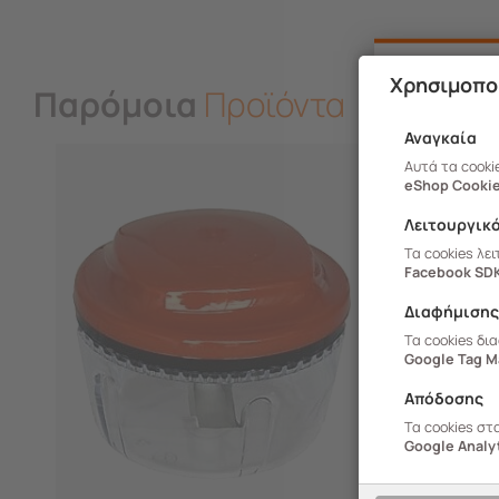
Χρησιμοπο
Παρόμοια
Προϊόντα
Αναγκαία
Αυτά τα cooki
eShop Cookie
Λειτουργικ
Τα cookies λε
Facebook SD
Διαφήμιση
Τα cookies δι
Google Tag M
Απόδοσης
Τα cookies στ
Google Analyt