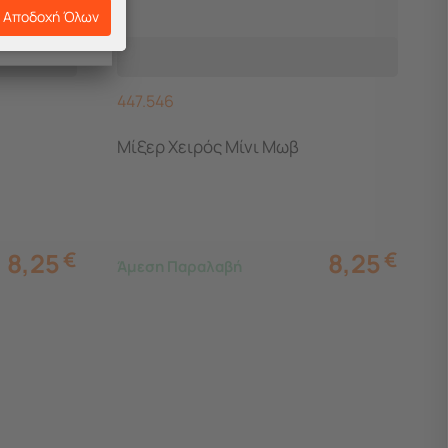
Αποδοχή Όλων
447.546
Μίξερ Χειρός Μίνι Μωβ
8,25
€
8,25
€
Άμεση Παραλαβή