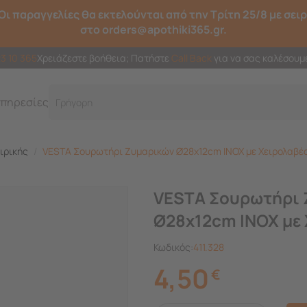
Οι παραγγελίες θα εκτελούνται από την Τρίτη 25/8 με σει
στο orders@apothiki365.gr.
23 10 365
Χρειάζεστε βοήθεια; Πατήστε
Call Back
για να σας καλέσουμ
πηρεσίες
Γρήγορη και έξ
ιρικής
/
VESTA Σουρωτήρι Ζυμαρικών Ø28x12cm INOX με Χειρολαβέ
VESTA Σουρωτήρι 
Ø28x12cm INOX με
Κωδικός:
411.328
4,50
€