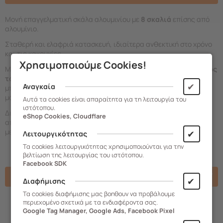
Μονή επαγγελματική σκάλα αλουμινίου με
8 σκαλιά
επίσης από
αλουμίνιο.
Σταθερή και ελαφριά κατασκευή, ιδιαίτερα ανθεκτική στο χρόνο
και τις κακουχίες.
Χρησιμοποιούμε Cookies!
Με μέγιστη αντοχή βάρους τα 150kg και ύψος που
εκτείνεται έως
τα 226
εκατοστά είναι απαραίτητη για κάθε επαγγελματία ενώ
✔
Αναγκαία
μπορεί να χρησιμοποιηθεί και στο σπίτι από τους επίδοξους
μάστορες.
Αυτά τα cookies είναι απαραίτητα για τη λειτουργία του
ιστότοπου.
Διαθέτει πλαστικά προστατευτικά ώστε να μην έρχεται σε
eShop Cookies, Cloudflare
απευθείας επαφή το μέταλλο με το πάτωμα εξασφαλίζοντας
μεγαλύτερη προστασία.
✔
Λειτουργικότητας
Τα cookies λειτουργικότητας χρησιμοποιούνται για την
βελτίωση της λειτουργίας του ιστότοπου.
Facebook SDK
Χαρακτηριστικά
✔
Διαφήμισης
Τα cookies διαφήμισης μας βοηθουν να προβάλουμε
περιεχομένο σχετικά με τα ενδιαφέροντα σας.
Google Tag Manager, Google Ads, Facebook Pixel