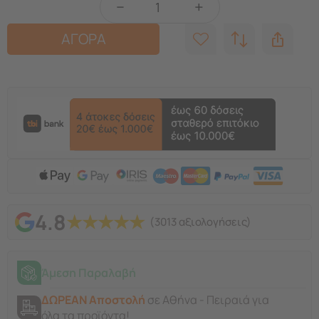
−
+
ΑΓΟΡΑ
4.8
★
★
★
★
★
(3013 αξιολογήσεις)
Άμεση Παραλαβή
ΔΩΡΕΑΝ Αποστολή
σε Αθήνα - Πειραιά για
όλα τα προϊόντα!