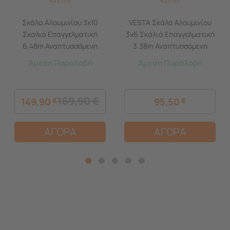
423.103
423.63
Σκάλα Αλουμινίου 3x10
VESTA Σκάλα Αλουμινίου
Σκαλιά Επαγγελματική
3x6 Σκαλιά Επαγγελματική
6.48m Αναπτυσσόμενη
3.38m Αναπτυσσόμενη
Τριπλή με Βάση
Τριπλή με Βάση Στήριξης
Άμεση Παραλαβή
Άμεση Παραλαβή
Στηρίγματος 14.5kg Αντοχή
8.9kg MAX Αντοχή 150kg
150kg
169,90
€
149,90
€
95,50
€
ΑΓΟΡΑ
ΑΓΟΡΑ