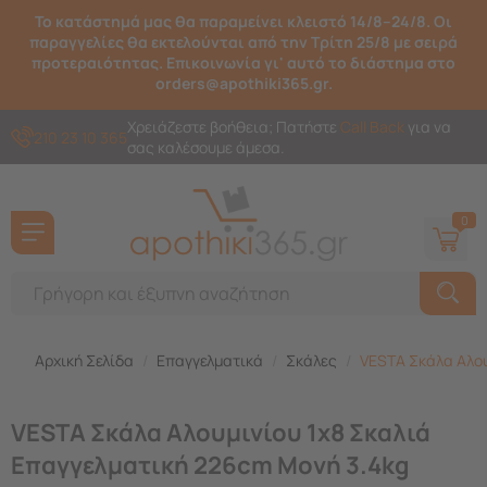
Το κατάστημά μας θα παραμείνει κλειστό 14/8–24/8. Οι
παραγγελίες θα εκτελούνται από την Τρίτη 25/8 με σειρά
προτεραιότητας. Επικοινωνία γι' αυτό το διάστημα στο
orders@apothiki365.gr.
Χρειάζεστε βοήθεια; Πατήστε
Call Back
για να
210 23 10 365
σας καλέσουμε άμεσα.
0
Αρχική Σελίδα
/
Επαγγελματικά
/
Σκάλες
/
VESTA Σκάλα Αλου
VESTA Σκάλα Αλουμινίου 1x8 Σκαλιά
Επαγγελματική 226cm Μονή 3.4kg