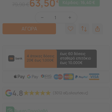
63,50
€
Κέρδος:
16,40
€
79,90
€
−
+
ΑΓΟΡΑ
4.8
★
★
★
★
★
(3012 αξιολογήσεις)
Άμεση Παραλαβή