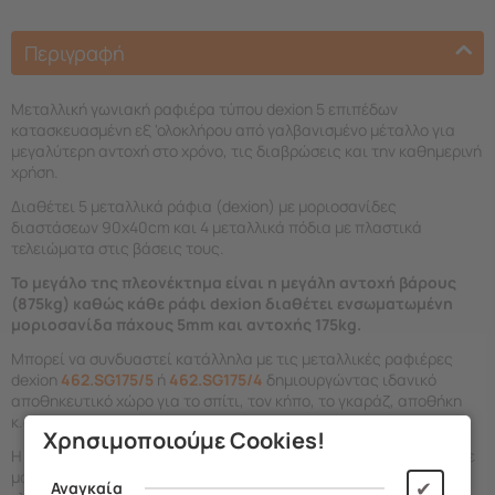
Περιγραφή
Μεταλλική γωνιακή ραφιέρα τύπου dexion 5 επιπέδων
κατασκευασμένη εξ 'ολοκλήρου από γαλβανισμένο μέταλλο για
μεγαλύτερη αντοχή στο χρόνο, τις διαβρώσεις και την καθημερινή
χρήση.
Διαθέτει 5 μεταλλικά ράφια (dexion) με μοριοσανίδες
διαστάσεων 90x40cm και 4 μεταλλικά πόδια με πλαστικά
τελειώματα στις βάσεις τους.
Το μεγάλο της πλεονέκτημα είναι η μεγάλη αντοχή βάρους
(875kg) καθώς κάθε ράφι dexion διαθέτει ενσωματωμένη
μοριοσανίδα πάχους 5mm και αντοχής 175kg.
Μπορεί να συνδυαστεί κατάλληλα με τις μεταλλικές ραφιέρες
dexion
462.SG175/5
ή
462.SG175/4
δημιουργώντας ιδανικό
αποθηκευτικό χώρο για το σπίτι, τον κήπο, το γκαράζ, αποθήκη
κ.α.
Χρησιμοποιούμε Cookies!
Η ραφιέρα (ντέξιον) δεν παραδίδεται συναρμολογημένη, αλλά σε
μορφή επίπεδης συσκευασίας, ώστε να καταλαμβάνει τον
✔
Αναγκαία