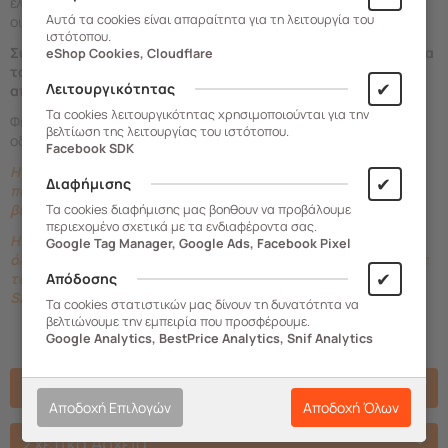
ελάχιστο δυνατό όγκο και να μεταφέρεται με τον πιο εύκολο και
Αυτά τα cookies είναι απαραίτητα για τη λειτουργία του
οικονομικό τρόπο.
ιστότοπου.
Συναρμολογείται χωρίς χρήση ειδικών εργαλείων καθώς όλα
eShop Cookies, Cloudflare
τα μέρη της είναι σχεδιασμένα να εφαρμόζουν
✔
Λειτουργικότητας
αποτελεσματικά μεταξύ τους.
Τα cookies λειτουργικότητας χρησιμοποιούνται για την
Φέρει τις παγκόσμιες
πιστοποιήσεις TUV/GS.
Παρέχονται
βελτίωση της λειτουργίας του ιστότοπου.
οδηγίες συναρμολόγησης.
Facebook SDK
Η πιστοποίηση TUV
είναι παγκοσμίως γνωστή ως σύμβολο
✔
Διαφήμισης
που πιστοποιεί την ποιότητα, την ασφάλεια και την
βιωσιμότητα των προϊόντων.
Τα cookies διαφήμισης μας βοηθουν να προβάλουμε
περιεχομένο σχετικά με τα ενδιαφέροντα σας.
Η πιστοποίηση GS ''υπογράφει''
ότι το προϊόν έχει περάσει
Google Tag Manager, Google Ads, Facebook Pixel
όλους τους απαιτούμενους ελέγχους και συμμορφώνεται με
✔
Απόδοσης
τις νομοθετημένες προδιαγραφές της German Product
Safety Act (ProdSG).
Τα cookies στατιστικών μας δίνουν τη δυνατότητα να
βελτιώνουμε την εμπειρία που προσφέρουμε.
Google Analytics, BestPrice Analytics, Snif Analytics
Χαρακτηριστικά
Αποδοχή Επιλογών
Αποδοχή Όλων
Σχετικά Αρχεία