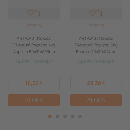
237.T60/4
237.T70/5
ARTPLAST Ιταλίας
ARTPLAST Ιταλίας
Πλαστική Ραφιέρα 4kg
Πλαστική Ραφιέρα 6kg
4όροφη 60x30x133cm
5όροφη 70x30x174cm
Αντοχή Ραφιού 25kg Max
Αντοχή Ραφιού 25kg Max
Άμεση Παραλαβή
Άμεση Παραλαβή
Αντοχή 100kg Σταθερά
Αντοχή 125kg Σταθερά
Ράφια Μαύρο
Ράφια Μαύρο
16,50
€
28,30
€
ΑΓΟΡΑ
ΑΓΟΡΑ