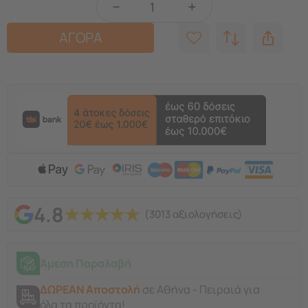
−
+
ΑΓΟΡΑ
4.8
★
★
★
★
★
(3013 αξιολογήσεις)
Άμεση Παραλαβή
ΔΩΡΕΑΝ Αποστολή
σε Αθήνα - Πειραιά για
όλα τα προϊόντα!