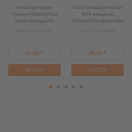
Απλώστρα Ρούχων
VILEDA Απλώστρα Ρούχων
Πλαστική 198x60x116cm
100% Αλουμινίου
3φυλλη Άπλωμα 22m
167x56x117cm 3φυλλη MAX
Αντοχή 25kg Βάρος 5kg
Άπλωμα 20m Βάρος 2.22kg
Άμεση Παραλαβή
Άμεση Παραλαβή
Πορτοκαλί-Λευκό Panny
ALUMINIUM 100 Γερμανίας
BAMA Ιταλίας
47,60
€
38,50
€
ΑΓΟΡΑ
ΑΓΟΡΑ