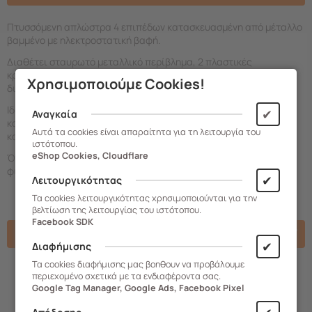
Πτυσσόμενη απλώστρα 4 επιπέδων κατασκευασμένη από μέταλλο
βαμμένο με ηλεκτροστατική βαφή.
Διαθέτει σταυρωτό μεταλλικό περίβλημα, 2 πλαστικές
κρεμάστρες με 10 υποδοχές κρέμασης και 4 ρόδες που
Χρησιμοποιούμε Cookies!
διευκολύνουν τη μετακίνηση.
Ιδανική επιλογή για άπλωμα ρούχων κυρίως σε μικρούς χώρους
✔
Αναγκαία
καθώς προσφέρει μεγάλο μήκος απλώματος (μέτρα)
Αυτά τα cookies είναι απαραίτητα για τη λειτουργία του
καταλαμβάνοντας συγχρόνως μικρό χώρο.
ιστότοπου.
eShop Cookies, Cloudflare
Όταν δεν χρησιμοποιείται, κλείνει και αποθηκεύεται στην θέση
φύλαξης.
✔
Λειτουργικότητας
Τα cookies λειτουργικότητας χρησιμοποιούνται για την
βελτίωση της λειτουργίας του ιστότοπου.
Facebook SDK
Χαρακτηριστικά
✔
Διαφήμισης
Τα cookies διαφήμισης μας βοηθουν να προβάλουμε
περιεχομένο σχετικά με τα ενδιαφέροντα σας.
Google Tag Manager, Google Ads, Facebook Pixel