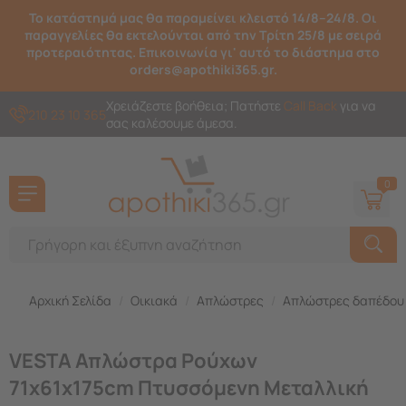
Το κατάστημά μας θα παραμείνει κλειστό 14/8–24/8. Οι
παραγγελίες θα εκτελούνται από την Τρίτη 25/8 με σειρά
προτεραιότητας. Επικοινωνία γι' αυτό το διάστημα στο
orders@apothiki365.gr.
Χρειάζεστε βοήθεια; Πατήστε
Call Back
για να
210 23 10 365
σας καλέσουμε άμεσα.
0
Αρχική Σελίδα
/
Οικιακά
/
Απλώστρες
/
Απλώστρες δαπέδου
VESTA Απλώστρα Ρούχων
71x61x175cm Πτυσσόμενη Μεταλλική