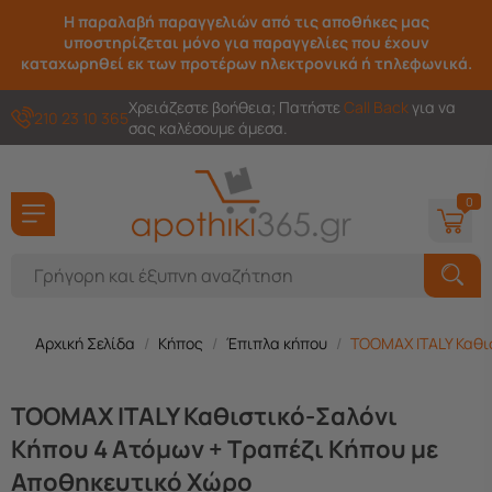
Η παραλαβή παραγγελιών από τις αποθήκες μας
υποστηρίζεται μόνο για παραγγελίες που έχουν
καταχωρηθεί εκ των προτέρων ηλεκτρονικά ή τηλεφωνικά.
Χρειάζεστε βοήθεια; Πατήστε
Call Back
για να
210 23 10 365
σας καλέσουμε άμεσα.
0
Αρχική Σελίδα
/
Κήπος
/
Έπιπλα κήπου
/
TOOMAX ITALY Καθισ
TOOMAX ITALY Καθιστικό-Σαλόνι
Κήπου 4 Ατόμων + Τραπέζι Κήπου με
Αποθηκευτικό Χώρο