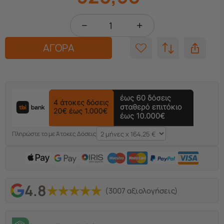
−
+
ΑΓΟΡΑ
Πληρώστε το με Άτοκες Δόσεις
4.8
★
★
★
★
★
(3007 αξιολογήσεις)