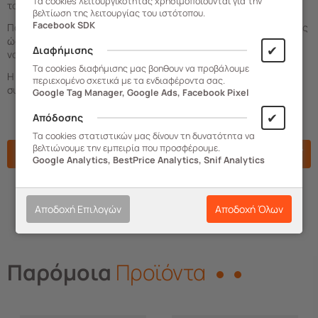
Τα cookies λειτουργικότητας χρησιμοποιούνται για την
τοποθέτηση του σε κάθε βεράντα, κήπο και μεγάλο μπαλκόνι.
βελτίωση της λειτουργίας του ιστότοπου.
Facebook SDK
Παραδίδεται
ασυναρμολόγητο
σε μορφή επίπεδης συσκευασίας
ώστε να καταλαμβάνει τον ελάχιστο δυνατό όγκο μεταφοράς και
✔
Διαφήμισης
να αποστέλλεται με τον πιο οικονομικό τρόπο.
Τα cookies διαφήμισης μας βοηθουν να προβάλουμε
Η συσκευασία περιλαμβάνει αναλυτικές οδηγίες
περιεχομένο σχετικά με τα ενδιαφέροντα σας.
συναρμολόγησης.
Google Tag Manager, Google Ads, Facebook Pixel
✔
Απόδοσης
Τα cookies στατιστικών μας δίνουν τη δυνατότητα να
βελτιώνουμε την εμπειρία που προσφέρουμε.
Χαρακτηριστικά
Google Analytics, BestPrice Analytics, Snif Analytics
Αποδοχή Επιλογών
Αποδοχή Όλων
Παρόμοια
Προϊόντα