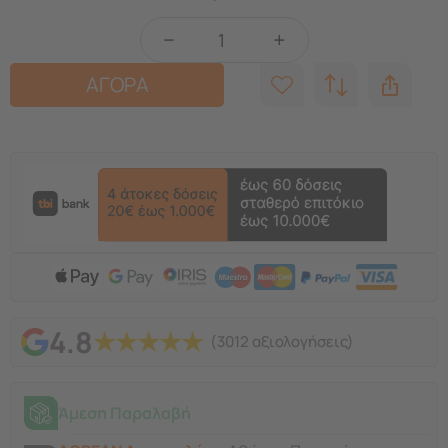
−
+
ΑΓΟΡΑ
4.8
★
★
★
★
★
(3012 αξιολογήσεις)
Άμεση Παραλαβή