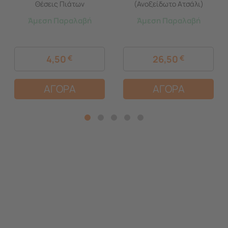
Θέσεις Πιάτων
(Ανοξείδωτο Ατσάλι)
Επινικελωμένο Ατσάλι
2όροφο 41x30x21cm Βάρος
Άμεση Παραλαβή
Άμεση Παραλαβή
(NICKEL)
1.71kg 17 Θέσεις Πιάτων με
Θήκη και Δίσκο
4,50
€
26,50
€
ΑΓΟΡΑ
ΑΓΟΡΑ