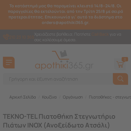
Το κατάστημά μας θα παραμείνει κλειστό 14/8–24/8. Οι
παραγγελίες θα εκτελούνται από την Τρίτη 25/8 με σειρά
προτεραιότητας. Επικοινωνία γι' αυτό το διάστημα στο
orders@apothiki365.gr.
Χρειάζεστε βοήθεια; Πατήστε
Call Back
για να
210 23 10 365
σας καλέσουμε άμεσα.
0
Αρχική Σελίδα
/
Κουζίνα
/
Οργάνωση
/
Πιατοθήκες - στεγνω
TEKNO-TEL Πιατοθήκη Στεγνωτήριο
Πιάτων INOX (Ανοξείδωτο Ατσάλι)