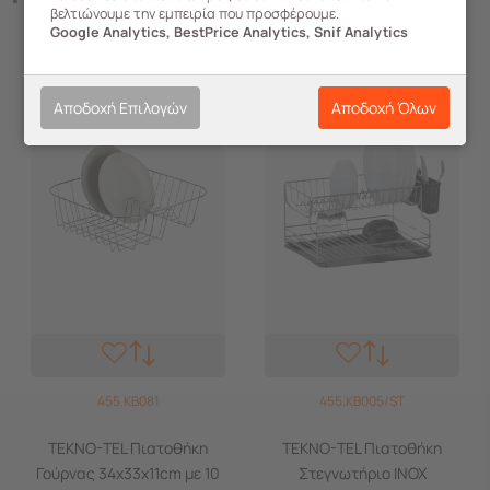
βελτιώνουμε την εμπειρία που προσφέρουμε.
Google Analytics, BestPrice Analytics, Snif Analytics
Αποδοχή Επιλογών
Αποδοχή Όλων
455.KB081
455.KB005/ST
TEKNO-TEL Πιατοθήκη
TEKNO-TEL Πιατοθήκη
Γούρνας 34x33x11cm με 10
Στεγνωτήριο ΙΝΟΧ