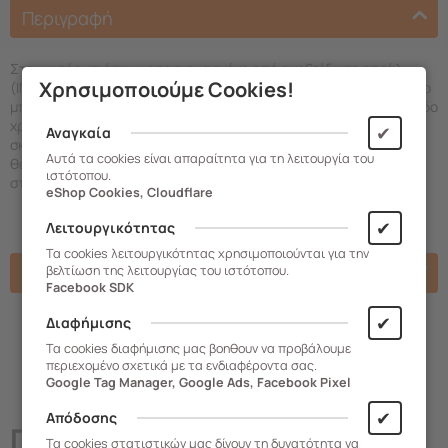
Περιγραφή
Στεγνωτήρι πιάτων κατασκευασμένο από ανοξείδωτο ατσάλι
Χρησιμοποιούμε Cookies!
(ΙΝΟΧ). Διαθέτει δύο επίπεδα αποσ
τράγγισης. Στο πάνω επίπεδο
μπορούν να τοποθετηθούν μέχρι και 18 πιάτα και το κάτω επίπεδο
χρησιμοποιείται για τοποθέτηση ποτηριών και διαφόρων άλλων
✔
Αναγκαία
σκευών. Το στεγνωτήρι επίσης διαθέτει κουταλοθήκη τριών
Αυτά τα cookies είναι απαραίτητα για τη λειτουργία του
θέσεων για κουτάλια, πηρούνια, μαχαίρια και πλαστικό δίσκο
ιστότοπου.
στην βάση για τη συλλογή του νερού.
eShop Cookies, Cloudflare
✔
Λειτουργικότητας
Τα cookies λειτουργικότητας χρησιμοποιούνται για την
Χαρακτηριστικά
βελτίωση της λειτουργίας του ιστότοπου.
Facebook SDK
✔
Διαφήμισης
Τα cookies διαφήμισης μας βοηθουν να προβάλουμε
περιεχομένο σχετικά με τα ενδιαφέροντα σας.
Google Tag Manager, Google Ads, Facebook Pixel
✔
Απόδοσης
Παρόμοια
Προϊόντα
Τα cookies στατιστικών μας δίνουν τη δυνατότητα να