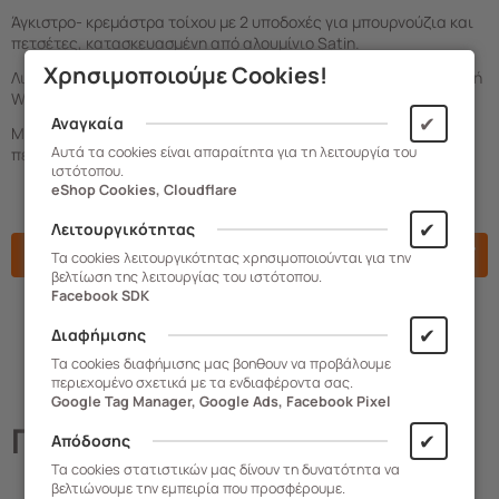
Άγκιστρο- κρεμάστρα τοίχου με 2 υποδοχές για μπουρνούζια και
πετσέτες, κατασκευασμένη από αλουμίνιο Satin.
Χρησιμοποιούμε Cookies!
Λιτή σχεδίαση που μπορεί να ταιριάξει απόλυτα με κάθε μπάνιο ή
WC.
✔
Αναγκαία
Μπορεί να τοποθετηθεί και σε μη λείες επιφάνειες. Οι βίδες
Αυτά τα cookies είναι απαραίτητα για τη λειτουργία του
περιλαμβάνονται στη συσκευασία.
ιστότοπου.
eShop Cookies, Cloudflare
✔
Λειτουργικότητας
Χαρακτηριστικά
Τα cookies λειτουργικότητας χρησιμοποιούνται για την
βελτίωση της λειτουργίας του ιστότοπου.
Facebook SDK
✔
Διαφήμισης
Τα cookies διαφήμισης μας βοηθουν να προβάλουμε
περιεχομένο σχετικά με τα ενδιαφέροντα σας.
Google Tag Manager, Google Ads, Facebook Pixel
Παρόμοια
Προϊόντα
✔
Απόδοσης
Τα cookies στατιστικών μας δίνουν τη δυνατότητα να
βελτιώνουμε την εμπειρία που προσφέρουμε.