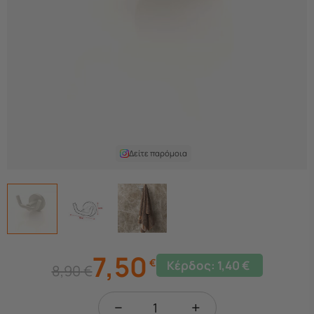
Δείτε παρόμοια
7,50
€
Κέρδος:
1,40
€
8,90
€
−
+