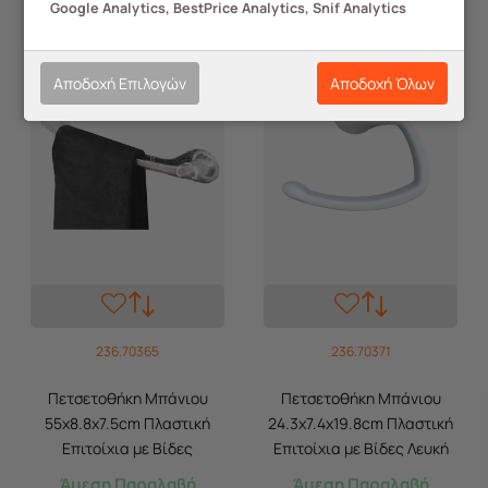
Google Analytics, BestPrice Analytics, Snif Analytics
Αποδοχή Επιλογών
Αποδοχή Όλων
236.70365
236.70371
Πετσετοθήκη Μπάνιου
Πετσετοθήκη Μπάνιου
55x8.8x7.5cm Πλαστική
24.3x7.4x19.8cm Πλαστική
Επιτοίχια με Βίδες
Επιτοίχια με Βίδες Λευκή
Διάφανη BAMA Ιταλίας
BAMA Ιταλίας
Άμεση Παραλαβή
Άμεση Παραλαβή