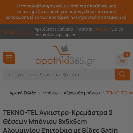
Η παραλαβή παραγγελιών από τις αποθήκες μας
υποστηρίζεται μόνο για παραγγελίες που έχουν
καταχωρηθεί εκ των προτέρων ηλεκτρονικά ή τηλεφωνικά.
Χρειάζεστε βοήθεια; Πατήστε
Call Back
για να
210 23 10 365
σας καλέσουμε άμεσα.
0
Αρχική Σελίδα
/
Μπάνιο
/
Αξεσουάρ μπάνιου
/
TEKNO-TEL Άγ
TEKNO-TEL Άγκιστρο-Κρεμάστρα 2
Θέσεων Μπάνιου 8x5x6cm
Αλουμινίου Επιτοίχια με Βίδες Satin