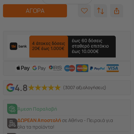
ΑΓΟΡΑ
4.8
★
★
★
★
★
(3007 αξιολογήσεις)
Άμεση Παραλαβή
ΔΩΡΕΑΝ Αποστολή
σε Αθήνα - Πειραιά για
όλα τα προϊόντα!