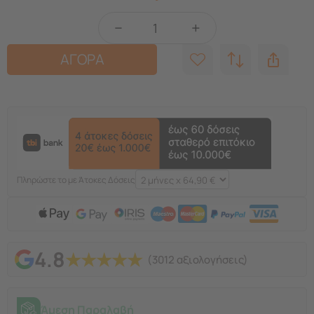
−
+
ΑΓΟΡΑ
Πληρώστε το με Άτοκες Δόσεις
4.8
★
★
★
★
★
(3012 αξιολογήσεις)
Άμεση Παραλαβή