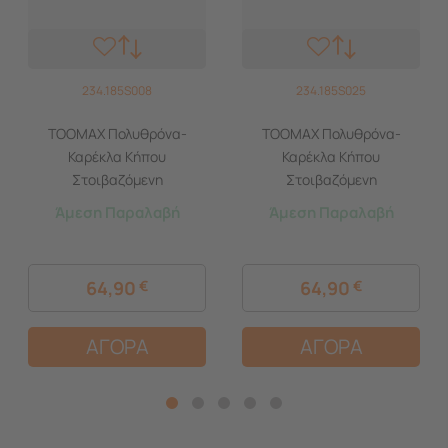
234.185S008
234.185S025
TOOMAX Πολυθρόνα-
TOOMAX Πολυθρόνα-
Καρέκλα Κήπου
Καρέκλα Κήπου
Στοιβαζόμενη
Στοιβαζόμενη
79x76.5x70cm Βάρος 6.8kg
79x76.5x70cm Βάρος 6.8kg
Άμεση Παραλαβή
Άμεση Παραλαβή
Petra Matte White Ιταλίας
Petra Matte Taupe Grey
Ιταλίας
64,90
€
64,90
€
ΑΓΟΡΑ
ΑΓΟΡΑ