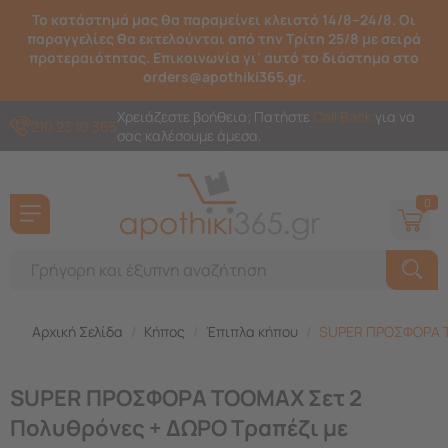
Το κατάστημά μας θα παραμείνει κλειστό 14/8–24/8. Οι
παραγγελίες θα εκτελούνται από την Τρίτη 25/8 με σειρά
προτεραιότητας. Επικοινωνία γι' αυτό το διάστημα στο
orders@apothiki365.gr.
Χρειάζεστε βοήθεια; Πατήστε
Call Back
για να
210 23 10 365
σας καλέσουμε άμεσα.
0
Αρχική Σελίδα
/
Κήπος
/
Έπιπλα κήπου
/
SUPER ΠΡΟΣΦΟΡΑ TO
SUPER ΠΡΟΣΦΟΡΑ TOOMAX Σετ 2
Πολυθρόνες + ΔΩΡΟ Τραπέζι με