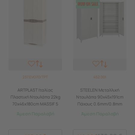
237.EVO70/TPT
452.001
ARTPLAST Ιταλίας
STEELEN Μεταλλική
Πλαστική Ντουλάπα 22kg
Ντουλάπα 90x45x191cm
70x46x180cm MASSIF 5
Πάχους 0.6mm/0.8mm
Χώρων 2φυλλη Evolution
(πάτωμα) Γαλβανιζέ με 4
Άμεση Παραλαβή
Άμεση Παραλαβή
Line Μπεζ/Καφέ
Ράφια και Ρυθμιζόμενα
Πόδια - 5 Αποθηκευτικοί
Χώροι