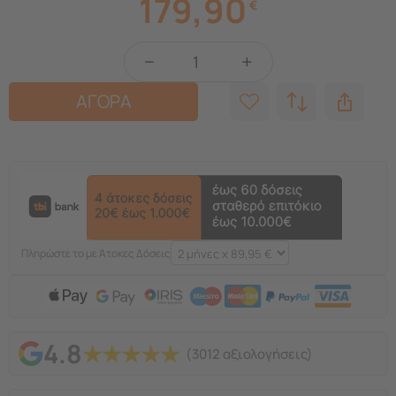
179,90
€
−
+
ΑΓΟΡΑ
Πληρώστε το με Άτοκες Δόσεις
4.8
★
★
★
★
★
(3012 αξιολογήσεις)