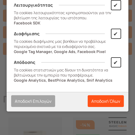
✔
Λειτουργικότητας
Τα cookies λειτουργικότητας χρησιμοποιούνται για την
Χαρακτηριστικά
βελτίωση της λειτουργίας του ιστότοπου.
Facebook SDK
Βίντεο
✔
Διαφήμισης
Τα cookies διαφήμισης μας βοηθουν να προβάλουμε
περιεχομένο σχετικά με τα ενδιαφέροντα σας.
Σχετικά Αρχεία
Google Tag Manager, Google Ads, Facebook Pixel
✔
Απόδοσης
Τα cookies στατιστικών μας δίνουν τη δυνατότητα να
βελτιώνουμε την εμπειρία που προσφέρουμε.
Google Analytics, BestPrice Analytics, Snif Analytics
Παρόμοια
Προϊόντα
Αποδοχή Επιλογών
Αποδοχή Όλων
-14%