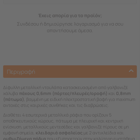
Έχεις απορία για το προϊόν;
Συνδέσου ή δημιούργησε λογαριασμό για να σου
απαντήσουμε άμεσα.
Περιγραφή
Δίφυλλη μεταλλική ντουλάπα κατασκευασμένη από γαλβανιζέ
χάλυβα
πάχους 0,6mm (πόρτες/πλευρές/οροφή)
και
0,8mm
(πάτωμα)
, βαμμένη με ειδική ηλεκτροστατική βαφή για maximum
αντοχές στις καιρικές συνθήκες και τις διαβρώσεις.
Διαθέτει 4 εσωτερικά μεταλλικά ράφια που ορίζουν 5
αποθηκευτικούς χώρους, πάτωμα με πλευρική και κεντρική
ενίσχυση, μεταλλικούς μεντεσέδες και γαλβανιζέ πίρους σε μη
εμφανή σημεία,
κλειδαριά ασφαλείας
με 2 αντικλείδια και
ρυθμιζόμενα πόδια
που εξυπηρετούν στην καλύτερη ευστάθεια