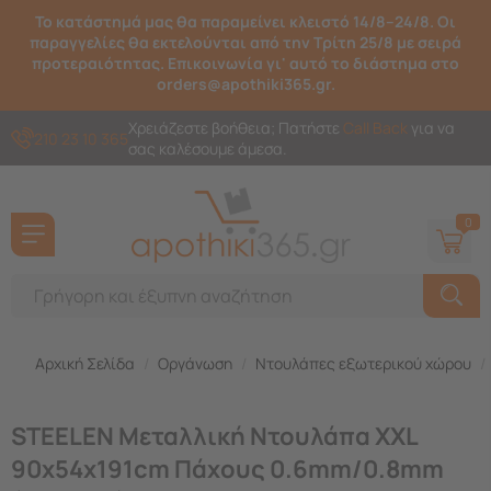
Το κατάστημά μας θα παραμείνει κλειστό 14/8–24/8. Οι
παραγγελίες θα εκτελούνται από την Τρίτη 25/8 με σειρά
προτεραιότητας. Επικοινωνία γι' αυτό το διάστημα στο
orders@apothiki365.gr.
Χρειάζεστε βοήθεια; Πατήστε
Call Back
για να
210 23 10 365
σας καλέσουμε άμεσα.
0
Αρχική Σελίδα
/
Οργάνωση
/
Ντουλάπες εξωτερικού χώρου
/
STEELEN Μεταλλική Ντουλάπα XXL
90x54x191cm Πάχους 0.6mm/0.8mm