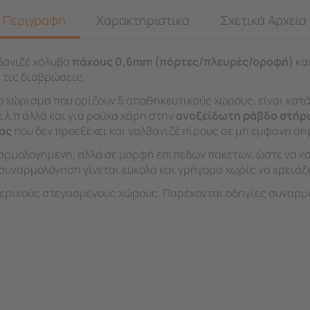
Περιγραφή
Χαρακτηριστικά
Σχετικά Αρχεία
βανιζέ χάλυβα
πάχους 0,6mm (πόρτες/πλευρές/οροφή)
κα
 τις διαβρώσεις.
φο χώρισμα που ορίζουν 5 αποθηκευτικούς χώρους, είναι κα
λ.π αλλά και για ρούχα χάρη στην
ανοξείδωτη ράβδο
στήρ
ίας
που δεν προεξέχει και γαλβανιζέ πίρους σε μη εμφανή ση
αρμολογημένη, αλλά σε μορφή επίπεδων πακέτων, ώστε να κα
 συναρμολόγηση γίνεται εύκολα και γρήγορα χωρίς να χρειάζο
ωτερικούς στεγασμένους χώρους. Παρέχονται οδηγίες συναρμ