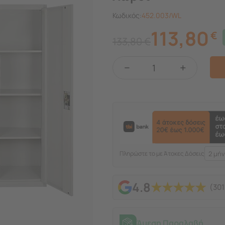
Κωδικός:
452.003/WL
113,80
€
133,80
€
−
+
Πληρώστε το με Άτοκες Δόσεις
★
★
★
★
★
4.8
(301
Άμεση Παραλαβή