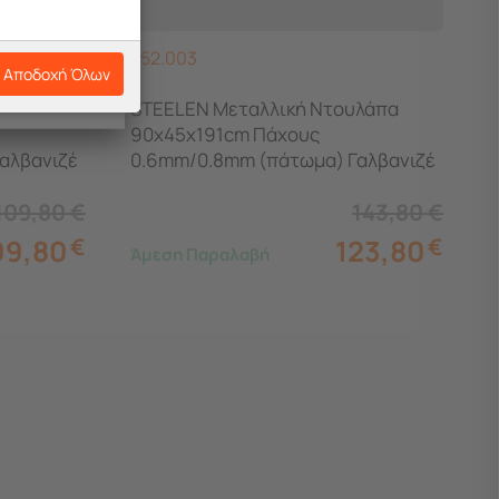
452.003
Αποδοχή Όλων
λάπα
STEELEN Μεταλλική Ντουλάπα
90x45x191cm Πάχους
αλβανιζέ
0.6mm/0.8mm (πάτωμα) Γαλβανιζέ
α Πόδια -
με Χώρισμα και Ρυθμιζόμενα Πόδια
109,80
€
143,80
€
- 5 Αποθηκευτικοί Χώροι
99,80
€
123,80
€
Άμεση Παραλαβή