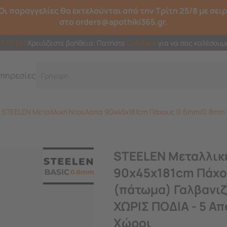
Οι παραγγελίες θα εκτελούνται από την Τρίτη 25/8 με σει
στο orders@apothiki365.gr.
23 10 365
Χρειάζεστε βοήθεια; Πατήστε
Call Back
για να σας καλέσουμ
πηρεσίες
Γρήγορη και έξυπνη
STEELEN Μεταλλική Ντουλάπα 90x45x181cm Πάχους 0.6mm/0.8mm (π
STEELEN Μεταλλικ
90x45x181cm Πάχ
(πάτωμα) Γαλβανιζ
ΧΩΡΙΣ ΠΟΔΙΑ - 5 Α
Χώροι