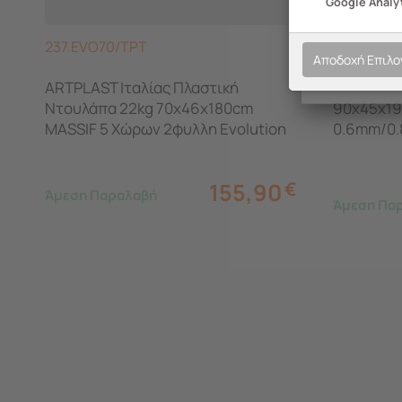
Google Analyt
237.EVO70/TPT
452.001
Αποδοχή Επιλ
ARTPLAST Ιταλίας Πλαστική
STEELEN 
Ντουλάπα 22kg 70x46x180cm
90x45x19
MASSIF 5 Χώρων 2φυλλη Evolution
0.6mm/0.
Line Μπεζ/Καφέ
με 4 Ράφι
5 Αποθηκ
155,90
€
Άμεση Παραλαβή
Άμεση Πα