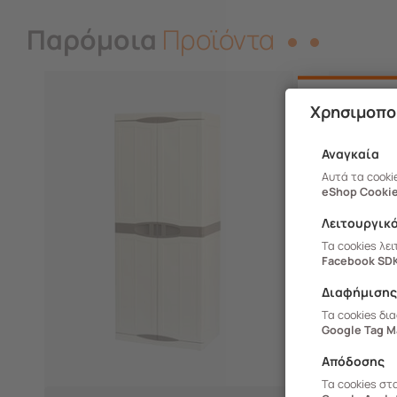
Παρόμοια
Προϊόντα
-14%
Χρησιμοπο
Αναγκαία
Αυτά τα cooki
eShop Cookie
Λειτουργικ
Τα cookies λε
Facebook SD
Διαφήμιση
Τα cookies δι
Google Tag M
Απόδοσης
Τα cookies στ