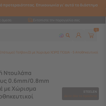
ρά προτεραιότητας. Επικοινωνία γι' αυτό το διάστημα
ε άμεσα.
Εντοπίστε την παραγγελία σας
0
άτωμα) Γαλβανιζέ με Χώρισμα ΧΩΡΙΣ ΠΟΔΙΑ - 5 Αποθηκευτικοί
ή Ντουλάπα
ους 0.6mm/0.8mm
έ με Χώρισμα
STEELEN
ποθηκευτικοί
Δείτε όλα τα προϊόντα