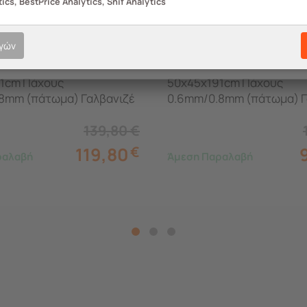
ics, BestPrice Analytics, Snif Analytics
452.004
ογών
Μεταλλική Ντουλάπα
STEELEN Μεταλλική Ντου
1cm Πάχους
50x45x191cm Πάχους
8mm (πάτωμα) Γαλβανιζέ
0.6mm/0.8mm (πάτωμα) Γ
α και Ρυθμιζόμενα Πόδια -
με 4 Ράφια και Ρυθμιζόμεν
139,80
€
ευτικοί Χώροι
5 Αποθηκευτικοί Χώροι
119,80
€
ραλαβή
Άμεση Παραλαβή