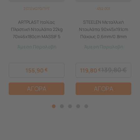
237.EVO70/TPT
452.001
ARTPLAST Ιταλίας
STEELEN Μεταλλική
Πλαστική Ντουλάπα 22kg
Ντουλάπα 90x45x191cm
70x46x180cm MASSIF 5
Πάχους 0.6mm/0.8mm
Χώρων 2φυλλη Evolution
(πάτωμα) Γαλβανιζέ με 4
Άμεση Παραλαβή
Άμεση Παραλαβή
Line Μπεζ/Καφέ
Ράφια και Ρυθμιζόμενα
Πόδια - 5 Αποθηκευτικοί
Χώροι
139,80
€
155,90
€
119,80
€
ΑΓΟΡΑ
ΑΓΟΡΑ