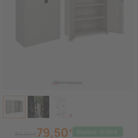
Δείτε παρόμοια
79,50
€
Κέρδος:
10,00
€
89,50
€