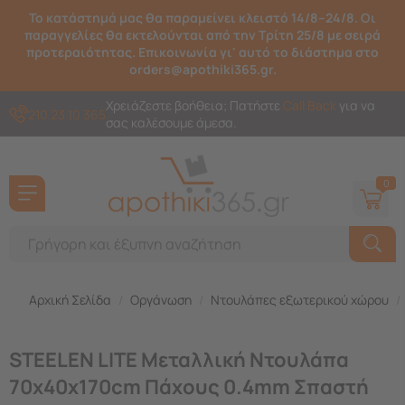
Το κατάστημά μας θα παραμείνει κλειστό 14/8–24/8. Οι
παραγγελίες θα εκτελούνται από την Τρίτη 25/8 με σειρά
προτεραιότητας. Επικοινωνία γι' αυτό το διάστημα στο
orders@apothiki365.gr.
Χρειάζεστε βοήθεια; Πατήστε
Call Back
για να
210 23 10 365
σας καλέσουμε άμεσα.
0
Αρχική Σελίδα
/
Οργάνωση
/
Ντουλάπες εξωτερικού χώρου
/
STEELEN LITE Μεταλλική Ντουλάπα
70x40x170cm Πάχους 0.4mm Σπαστή