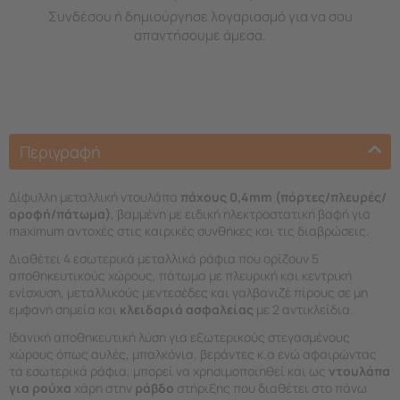
Συνδέσου ή δημιούργησε λογαριασμό για να σου
απαντήσουμε άμεσα.
Περιγραφή
Δίφυλλη μεταλλική ντουλάπα
πάχους 0,4mm (πόρτες/πλευρές/
οροφή/πάτωμα)
, βαμμένη με ειδική ηλεκτροστατική βαφή για
maximum αντοχές στις καιρικές συνθήκες και τις διαβρώσεις.
Διαθέτει 4 εσωτερικά μεταλλικά ράφια που ορίζουν 5
αποθηκευτικούς χώρους, πάτωμα με πλευρική και κεντρική
ενίσχυση, μεταλλικούς μεντεσέδες και γαλβανιζέ πίρους σε μη
εμφανή σημεία και
κλειδαριά ασφαλείας
με 2 αντικλείδια.
Ιδανική αποθηκευτική λύση για εξωτερικούς στεγασμένους
χώρους όπως αυλές, μπαλκόνια, βεράντες κ.α ενώ αφαιρώντας
τα εσωτερικά ράφια, μπορεί να χρησιμοποιηθεί και ως
ντουλάπα
για ρούχα
χάρη στην
ράβδο
στήριξης που διαθέτει στο πάνω