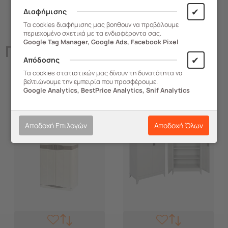
✔
Διαφήμισης
Τα cookies διαφήμισης μας βοηθουν να προβάλουμε
περιεχομένο σχετικά με τα ενδιαφέροντα σας.
Google Tag Manager, Google Ads, Facebook Pixel
Παρόμοια
Προϊόντα
✔
Απόδοσης
Τα cookies στατιστικών μας δίνουν τη δυνατότητα να
βελτιώνουμε την εμπειρία που προσφέρουμε.
Google Analytics, BestPrice Analytics, Snif Analytics
-14%
Αποδοχή Επιλογών
Αποδοχή Όλων