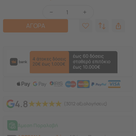
−
+
ΑΓΟΡΑ
4.8
★
★
★
★
★
(3012 αξιολογήσεις)
Άμεση Παραλαβή