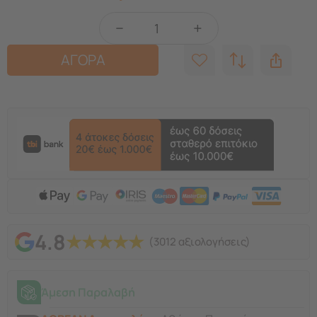
−
+
ΑΓΟΡΑ
4.8
★
★
★
★
★
(3012 αξιολογήσεις)
Άμεση Παραλαβή