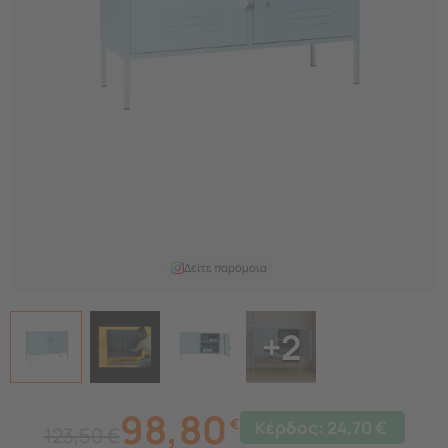
Δείτε παρόμοια
+2
98,80
€
Κέρδος:
24,70
€
123,50
€