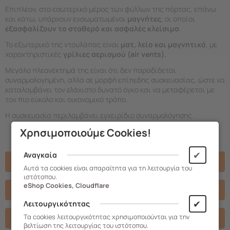
Επιπλέον, στο εσωτερικό μέρος των φύλλων της πόρτας, επάνω
και κάτω, υπάρχουν ενσωματωμένοι
μαγνήτες
, οι οποίοι
εξασφαλίζουν το σταθερό και ασφαλές κλείσιμο
.
Το εξωτερικό της ντουλάπας είναι
ματ, λείο και μαγνητικό
, με
χαρακτηριστικές
γρίλιες αερισμού (air vents).
Μεγάλο πλεονέκτημά της είναι ότι δεν παραδίδεται
συναρμολογημένη, αλλά σε μορφή επίπεδης συσκευασίας, ώστε να
καταλαμβάνει τον ελάχιστο δυνατό όγκο και να μεταφέρεται με
τον πιο εύκολο και οικονομικό τρόπο.
Η συσκευασία περιλαμβάνει εγχειρίδιο συναρμολόγησης.
Χρησιμοποιούμε Cookies!
✔
Αναγκαία
Χαρακτηριστικά
Αυτά τα cookies είναι απαραίτητα για τη λειτουργία του
ιστότοπου.
eShop Cookies, Cloudflare
Σχετικά Αρχεία
✔
Λειτουργικότητας
Βιντεο
Τα cookies λειτουργικότητας χρησιμοποιούνται για την
βελτίωση της λειτουργίας του ιστότοπου.