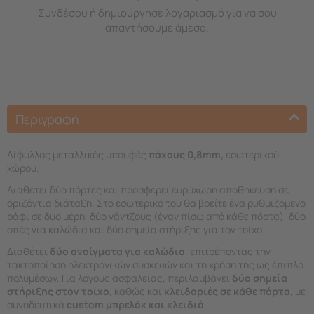
Συνδέσου ή δημιούργησε λογαριασμό για να σου
απαντήσουμε άμεσα.
Περιγραφή
Δίφυλλος μεταλλικός μπουφές
πάχους 0,8mm,
εσωτερικού
χώρου.
Διαθέτει δύο πόρτες και προσφέρει ευρύχωρη αποθήκευση σε
οριζόντια διάταξη. Στο εσωτερικό του θα βρείτε ένα ρυθμιζόμενο
ράφι σε δύο μέρη, δύο γάντζους (έναν πίσω από κάθε πόρτα), δύο
οπές για καλώδια και δύο σημεία στήριξης για τον τοίχο.
Διαθέτει
δύο ανοίγματα για καλώδια
, επιτρέποντας την
τακτοποίηση ηλεκτρονικών συσκευών και τη χρήση της ως έπιπλο
πολυμέσων. Για λόγους ασφαλείας, περιλαμβάνει
δύο σημεία
στήριξης στον τοίχο
, καθώς και
κλειδαριές σε κάθε πόρτα
, με
συνοδευτικά
custom μπρελόκ και κλειδιά
.