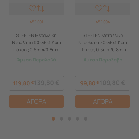
452.001
452.004
STEELEN Μεταλλική
STEELEN Μεταλλική
Ντουλάπα 90x45x191cm
Ντουλάπα 50x45x191cm
Πάχους 0.6mm/0.8mm
Πάχους 0.6mm/0.8mm
(πάτωμα) Γαλβανιζέ με 4
(πάτωμα) Γαλβανιζέ με 4
Άμεση Παραλαβή
Άμεση Παραλαβή
Ράφια και Ρυθμιζόμενα
Ράφια και Ρυθμιζόμενα
Πόδια - 5 Αποθηκευτικοί
Πόδια - 5 Αποθηκευτικοί
Χώροι
Χώροι
139,80
€
109,80
€
119,80
€
99,80
€
ΑΓΟΡΑ
ΑΓΟΡΑ