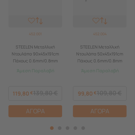
452.001
452.004
STEELEN Μεταλλική
STEELEN Μεταλλική
Ντουλάπα 90x45x191cm
Ντουλάπα 50x45x191cm
Πάχους 0.6mm/0.8mm
Πάχους 0.6mm/0.8mm
(πάτωμα) Γαλβανιζέ με 4
(πάτωμα) Γαλβανιζέ με 4
Άμεση Παραλαβή
Άμεση Παραλαβή
Ράφια και Ρυθμιζόμενα
Ράφια και Ρυθμιζόμενα
Πόδια - 5 Αποθηκευτικοί
Πόδια - 5 Αποθηκευτικοί
Χώροι
Χώροι
139,80
€
109,80
€
119,80
€
99,80
€
ΑΓΟΡΑ
ΑΓΟΡΑ