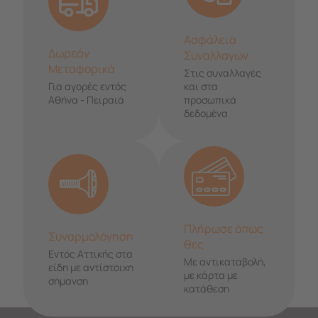
Ασφάλεια
Δωρεάν
Συναλλαγών
Μεταφορικά
Στις συναλλαγές
Για αγορές εντός
και στα
Αθήνα - Πειραιά
προσωπικά
δεδομένα
Πλήρωσε όπως
Συναρμολόγηση
θες
Εντός Αττικής στα
Με αντικαταβολή,
είδη με αντίστοιχη
με κάρτα με
σήμανση
κατάθεση