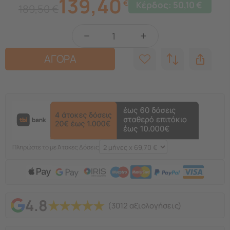
139,40
€
Κέρδος:
50,10
€
189,50
€
−
+
ΑΓΟΡΑ
Πληρώστε το με Άτοκες Δόσεις
4.8
★
★
★
★
★
(3012 αξιολογήσεις)