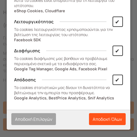
Αυτά τα cookies είναι απαραίτητα για τη λειτουργία του
ιστότοπου.
eShop Cookies, Cloudflare
Η ντουλάπα διαθέτει
τζάμι με ημιδιάφανη αμμοβολή
✔
Λειτουργικότητας
(ribbed blurry glass) .
Τα cookies λειτουργικότητας χρησιμοποιούνται για την
βελτίωση της λειτουργίας του ιστότοπου.
Για την απόλυτη προστασία σας, το προϊόν παραδίδεται σε
Facebook SDK
ενισχυμένη συσκευασία υψηλών προδιαγραφών.
✔
Διαφήμισης
Μεγάλο πλεονέκτημά της είναι ότι δεν παραδίδεται
Τα cookies διαφήμισης μας βοηθουν να προβάλουμε
συναρμολογημένη, αλλά σε μορφή επίπεδης συσκευασίας, ώστε να
περιεχομένο σχετικά με τα ενδιαφέροντα σας.
καταλαμβάνει τον ελάχιστο δυνατό όγκο και να μεταφέρεται με
Google Tag Manager, Google Ads, Facebook Pixel
τον πιο εύκολο και οικονομικό τρόπο
✔
Απόδοσης
Η συσκευασία περιλαμβάνει εγχειρίδιο συναρμολόγησης.
Τα cookies στατιστικών μας δίνουν τη δυνατότητα να
βελτιώνουμε την εμπειρία που προσφέρουμε.
Google Analytics, BestPrice Analytics, Snif Analytics
Πακέτα προϊόντων
Αποδοχή Επιλογών
Αποδοχή Όλων
Χαρακτηριστικά