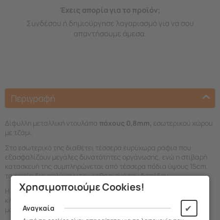
Έχεις απορία για το προϊόν;
Συνδέσου ή δημιούργησε λογαριασμό για να σου
απαντήσουμε άμεσα.
Περιγραφή
Δίφυλλη μεταλλική ντουλάπα
πάχους 0,8mm,
εσωτερικού χώρου
με τζάμι.
Στο εσωτερικό της διαθέτει τέσσερα ευρύχωρα ράφια που
εξασφαλίζουν μεγάλες δυνατότητες οργάνωσης, ενώ η στιβαρή
κατασκευή της συμπληρώνεται από τέσσερα πόδια ύψους 15cm,
τα οποία διευκολύνουν τον καθαρισμό του δαπέδου.
Χρησιμοποιούμε Cookies!
Η ασφάλεια των αντικειμένων σας διασφαλίζεται από μια
κλειδαριά και λαβή υψηλής ποιότητας, καθώς και από ειδικούς
✔
Αναγκαία
μαγνήτες στις πόρτες για σταθερό κλείσιμο.