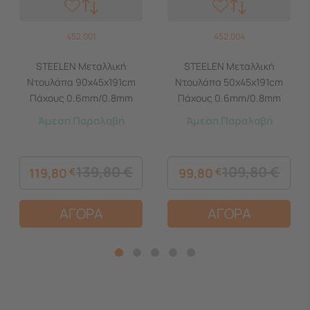
452.001
452.004
STEELEN Μεταλλική
STEELEN Μεταλλική
Ντουλάπα 90x45x191cm
Ντουλάπα 50x45x191cm
Πάχους 0.6mm/0.8mm
Πάχους 0.6mm/0.8mm
(πάτωμα) Γαλβανιζέ με 4
(πάτωμα) Γαλβανιζέ με 4
Άμεση Παραλαβή
Άμεση Παραλαβή
Ράφια και Ρυθμιζόμενα
Ράφια και Ρυθμιζόμενα
Πόδια - 5 Αποθηκευτικοί
Πόδια - 5 Αποθηκευτικοί
Χώροι
Χώροι
139,80
€
109,80
€
119,80
€
99,80
€
ΑΓΟΡΑ
ΑΓΟΡΑ