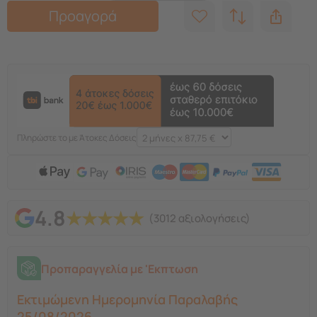
Προαγορά
Πληρώστε το με Άτοκες Δόσεις
4.8
★
★
★
★
★
(3012 αξιολογήσεις)
Προπαραγγελία με 'Εκπτωση
Εκτιμώμενη Ημερομηνία Παραλαβής
25/08/2026