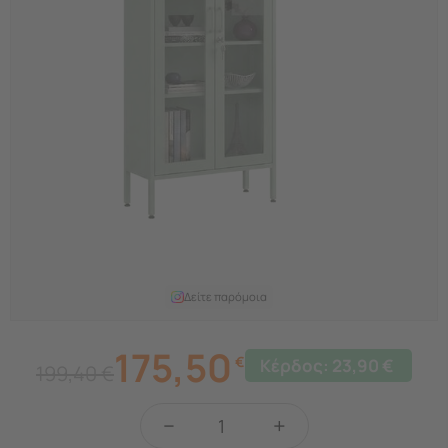
Δείτε παρόμοια
175,50
€
Κέρδος:
23,90
€
199,40
€
−
+