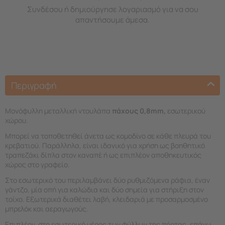
Συνδέσου ή δημιούργησε λογαριασμό για να σου
απαντήσουμε άμεσα.
Περιγραφή
Μονόφυλλη μεταλλική ντουλάπα
πάχους 0,8mm,
εσωτερικού
χώρου.
Μπορεί να τοποθετηθεί άνετα ως κομοδίνο σε κάθε πλευρά του
κρεβατιού. Παράλληλα, είναι ιδανικό για χρήση ως βοηθητικό
τραπεζάκι δίπλα στον καναπέ ή ως επιπλέον αποθηκευτικός
χώρος στο γραφείο.
Στο εσωτερικό του περιλαμβάνει δύο ρυθμιζόμενα ράφια, έναν
γάντζο, μία οπή για καλώδια και δύο σημεία για στήριξη στον
τοίχο. Εξωτερικά διαθέτει λαβή, κλειδαριά με προσαρμοσμένο
μπρελόκ και αεραγωγούς.
Επιπλέον, στο εσωτερικό μέρος των φύλλων της πόρτας, επάνω