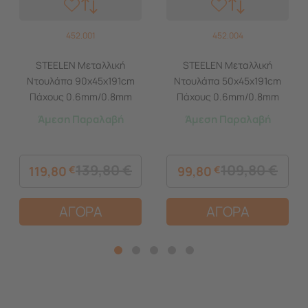
452.001
452.004
STEELEN Μεταλλική
STEELEN Μεταλλική
Ντουλάπα 90x45x191cm
Ντουλάπα 50x45x191cm
Πάχους 0.6mm/0.8mm
Πάχους 0.6mm/0.8mm
(πάτωμα) Γαλβανιζέ με 4
(πάτωμα) Γαλβανιζέ με 4
Άμεση Παραλαβή
Άμεση Παραλαβή
Ράφια και Ρυθμιζόμενα
Ράφια και Ρυθμιζόμενα
Πόδια - 5 Αποθηκευτικοί
Πόδια - 5 Αποθηκευτικοί
Χώροι
Χώροι
139,80
€
109,80
€
119,80
€
99,80
€
ΑΓΟΡΑ
ΑΓΟΡΑ