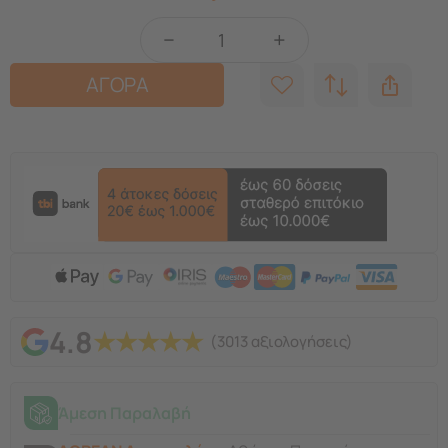
−
+
ΑΓΟΡΑ
4.8
★
★
★
★
★
(3013 αξιολογήσεις)
Άμεση Παραλαβή