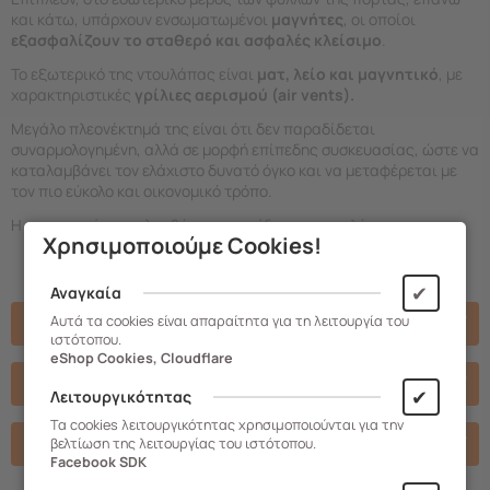
και κάτω, υπάρχουν ενσωματωμένοι
μαγνήτες
, οι οποίοι
εξασφαλίζουν το σταθερό και ασφαλές κλείσιμο
.
Το εξωτερικό της ντουλάπας είναι
ματ, λείο και μαγνητικό
, με
χαρακτηριστικές
γρίλιες αερισμού (air vents).
Μεγάλο πλεονέκτημά της είναι ότι δεν παραδίδεται
συναρμολογημένη, αλλά σε μορφή επίπεδης συσκευασίας, ώστε να
καταλαμβάνει τον ελάχιστο δυνατό όγκο και να μεταφέρεται με
τον πιο εύκολο και οικονομικό τρόπο.
Η συσκευασία περιλαμβάνει εγχειρίδιο συναρμολόγησης.
Χρησιμοποιούμε Cookies!
✔
Αναγκαία
Χαρακτηριστικά
Αυτά τα cookies είναι απαραίτητα για τη λειτουργία του
ιστότοπου.
eShop Cookies, Cloudflare
Σχετικά Αρχεία
✔
Λειτουργικότητας
Τα cookies λειτουργικότητας χρησιμοποιούνται για την
Βιντεο
βελτίωση της λειτουργίας του ιστότοπου.
Facebook SDK