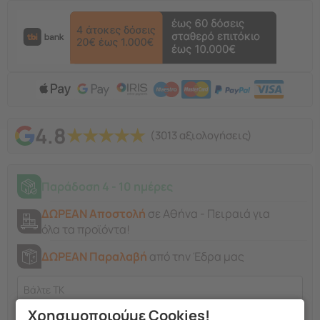
4.8
★
★
★
★
★
(3013 αξιολογήσεις)
Παράδοση 4 - 10 ημέρες
ΔΩΡΕΑΝ Αποστολή
σε Αθήνα - Πειραιά για
όλα τα προϊόντα!
ΔΩΡΕΑΝ Παραλαβή
από την Έδρα μας
Χρησιμοποιούμε Cookies!