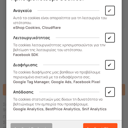
✔
Αναγκαία
Υπολογισμός Μεταφορικών
Αυτά τα cookies είναι απαραίτητα για τη λειτουργία του
ιστότοπου.
eShop Cookies, Cloudflare
✔
Λειτουργικότητας
Έχεις απορία για το προϊόν;
Τα cookies λειτουργικότητας χρησιμοποιούνται για την
Συνδέσου ή δημιούργησε λογαριασμό για να σου
βελτίωση της λειτουργίας του ιστότοπου.
απαντήσουμε άμεσα.
Facebook SDK
✔
Διαφήμισης
Τα cookies διαφήμισης μας βοηθουν να προβάλουμε
περιεχομένο σχετικά με τα ενδιαφέροντα σας.
Google Tag Manager, Google Ads, Facebook Pixel
Περιγραφή
✔
Απόδοσης
Τα cookies στατιστικών μας δίνουν τη δυνατότητα να
Σετ Πετσέτες Κουζίνας Kitchen Towels 40x50 KITY από ύφασμα
βελτιώνουμε την εμπειρία που προσφέρουμε.
Google Analytics, BestPrice Analytics, Snif Analytics
90% βαμβάκι - 10% polyester, 425gsm.
Πλύσιμο στους 30° C Απαγορεύεται το στεγνό καθάρισμα
Σιδέρωμα σε μέτρια θερμοκρασία. To σετ περιλαμβάνει 2
πετσέτες κουζίνας 40x50