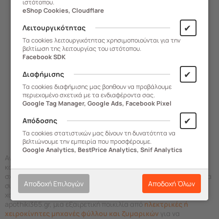
ιστότοπου.
eShop Cookies, Cloudflare
208.82100
✔
Λειτουργικότητας
Αναπτήρας Γκαζιού με
Τα cookies λειτουργικότητας χρησιμοποιούνται για την
βελτίωση της λειτουργίας του ιστότοπου.
Πιεζοηλεκτρονικό Σπινθήρα
Facebook SDK
Λευκό
✔
Διαφήμισης
Άμεση Παραλαβή
Τα cookies διαφήμισης μας βοηθουν να προβάλουμε
περιεχομένο σχετικά με τα ενδιαφέροντα σας.
5,35
€
Google Tag Manager, Google Ads, Facebook Pixel
✔
Απόδοσης
ΑΓΟΡΑ
Τα cookies στατιστικών μας δίνουν τη δυνατότητα να
βελτιώνουμε την εμπειρία που προσφέρουμε.
Google Analytics, BestPrice Analytics, Snif Analytics
Ανάλογα με αυτό που σας εξυπηρετεί, μπορείτε να επιλέξετε
καμινέτο κατασκευασμένο από ανθεκτικό πλαστικό με διπλή
σχάρα ή από μέταλλο με ηλεκτρονική ανάφλεξη, αλλά και χρήσιμα
Αποδοχή Επιλογών
Αποδοχή Όλων
συμπληρωματικά είδη, όπως αναπτήρα γκαζιού και ρυθμιστή
χαμηλής πίεσης. Εξερευνήστε επίσης στο e-shop της
apothiki365.gr, μια εξαιρετική ποικιλία από
ηλεκτρικές ή
χειροκίνητες μηχανές φύλλου και ζυμαρικών
για να