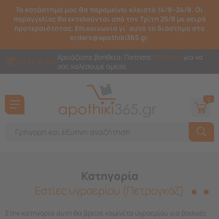
Το κατάστημά μας θα παραμείνει κλειστό 14/8–24/8. Οι
παραγγελίες θα εκτελούνται από την Τρίτη 25/8 με σειρά
προτεραιότητας. Επικοινωνία γι' αυτό το διάστημα στο
orders@apothiki365.gr.
Χρειάζεστε βοήθεια; Πατήστε
Call Back
για να
210 23 10 365
σας καλέσουμε άμεσα.
0
Κατηγορία
Εστίες υγραερίου (Πετρογκάζ)
Στην κατηγορία αυτή θα βρείτε καμινέτα υγραερίου για βασικές