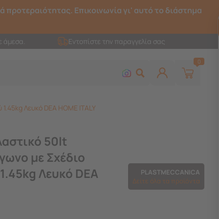
ρά προτεραιότητας. Επικοινωνία γι' αυτό το διάστημα
ε άμεσα.
Εντοπίστε την παραγγελία σας
0
 1.45kg Λευκό DEA HOME ITALY
αστικό 50lt
γωνο με Σχέδιο
1.45kg Λευκό DEA
PLASTMECCANICA
Δείτε όλα τα προϊόντα