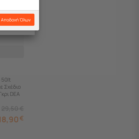
Αποδοχή Όλων
 50lt
ε Σχέδιο
Γκρι DEA
29,50
€
18,90
€