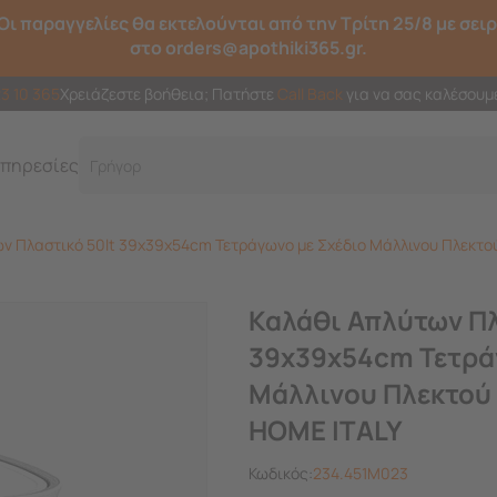
Οι παραγγελίες θα εκτελούνται από την Τρίτη 25/8 με σει
στο orders@apothiki365.gr.
23 10 365
Χρειάζεστε βοήθεια; Πατήστε
Call Back
για να σας καλέσουμ
πηρεσίες
Γρήγορη και έξ
ν Πλαστικό 50lt 39x39x54cm Τετράγωνο με Σχέδιο Μάλλινου Πλεκτού
Καλάθι Απλύτων Πλ
39x39x54cm Τετρά
Μάλλινου Πλεκτού 
HOME ITALY
Κωδικός:
234.451M023