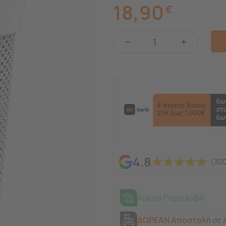
18,90
€
−
+
★
★
★
★
★
4.8
(300
Άμεση Παραλαβή
ΔΩΡΕΑΝ Αποστολή
σε 