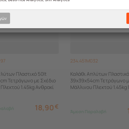
ογών
097
234.451M032
λύτων Πλαστικό 50lt
Καλάθι Απλύτων Πλαστικό
cm Τετράγωνο με Σχέδιο
39x39x54cm Τετράγωνο μ
Πλεκτού 1.45kg Ανθρακί
Μάλλινου Πλεκτού 1.45kg 
 ITALY
HOME ITALY
18,90
€
ραλαβή
Άμεση Παραλαβή