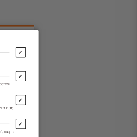
✔
✔
τοπου.
✔
ντα σας.
✔
φέρουμε.