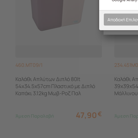
Αποδοχή Επιλ
460.MT09/1
234.451M
Καλάθι Απλύτων Διπλό 80lt
Καλάθι Απ
54x34.5x57cm Πλαστικό με Διπλό
39x39x54
Καπάκι 3.12kg Μωβ-Ροζ Παλ
Μάλλινου 
DEA HOME
47,90
€
Άμεση Παραλαβή
Άμεση Πα