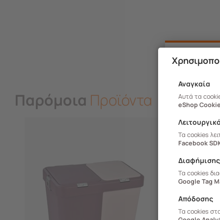
Χρησιμοπο
Αναγκαία
Παρόμοια
Προϊόντα
Αυτά τα cooki
eShop Cookie
Λειτουργικ
Τα cookies λε
Facebook SD
Διαφήμιση
Τα cookies δι
Google Tag M
Απόδοσης
Τα cookies στ
Google Analyt